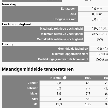
Neerslag
0,0 mm
Etmaalsom
0,0 uur
Duur
0,0 mm
Hoogste uursom
Luchtvochtigheid
94%
22-23
Maximale relatieve vochtigheid
73%
12-13
Minimale relatieve vochtigheid
87%
Gemiddelde relatieve vochtigheid
Overig
0,0 hP
Gemiddelde luchtdruk
0 - 100
Minimum opgetreden zicht
Bedekkingsgraad van de bovenlucht
Onbeken
Maandgemiddelde temperaturen
Normaal
1990
19
2,8
4,9
2,
Januari
3,2
7,7
-1
Februari
5,9
7,7
Maart
8,
9,4
8,0
April
7,
13,3
13,2
Mei
9,