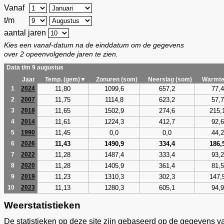
Vanaf
t/m
aantal jaren
Kies een vanaf-datum na de einddatum om de gegevens
over 2 opeenvolgende jaren te zien.
Data t/m 9 augustus
Jaar
Temp. (gem)▼
Zonuren (som)
Neerslag (som)
Warmte
11,80
1099,6
657,2
77,4
1
2024
11,75
1114,8
623,2
57,7
2
2007
11,65
1502,9
274,6
215,
3
2018
11,61
1224,3
412,7
92,6
4
2014
11,45
0,0
0,0
44,2
5
1990
11,43
1490,9
334,4
186,
6
2026
11,28
1487,4
333,4
93,2
7
2022
11,28
1405,9
361,4
81,5
8
2020
11,23
1310,3
302,3
147,
9
2019
11,13
1280,3
605,1
94,9
10
2023
Weerstatistieken
De statistieken op deze site zijn gebaseerd op de gegevens v