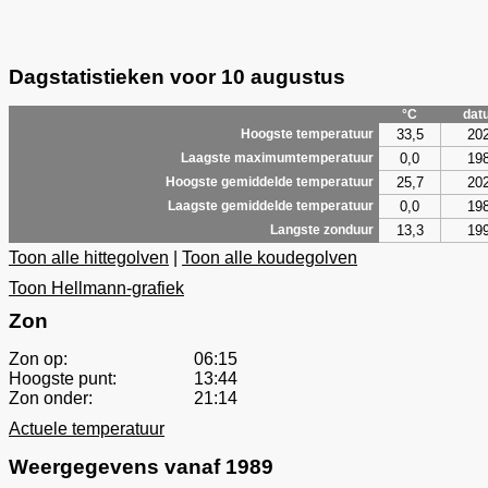
Dagstatistieken voor 10 augustus
°C
dat
33,5
20
Hoogste temperatuur
0,0
19
Laagste maximumtemperatuur
25,7
20
Hoogste gemiddelde temperatuur
0,0
19
Laagste gemiddelde temperatuur
13,3
19
Langste zonduur
Toon alle hittegolven
|
Toon alle koudegolven
Toon Hellmann-grafiek
Zon
Zon op:
06:15
Hoogste punt:
13:44
Zon onder:
21:14
Actuele temperatuur
Weergegevens vanaf 1989