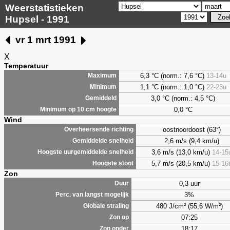
Weerstatistieken
Hupsel - 1991
vr 1 mrt 1991
X
Temperatuur
6,3 °C (norm.: 7,6 °C)
13-14u
Maximum
1,1 °C (norm.: 1,0 °C)
22-23u
Minimum
3,0 °C (norm.: 4,5 °C)
Gemiddeld
0,0 °C
Minimum op 10 cm hoogte
Wind
oostnoordoost (63°)
Overheersende richting
2,6 m/s (9,4 km/u)
Gemiddelde snelheid
3,6 m/s (13,0 km/u)
14-15
Hoogste uurgemiddelde snelheid
5,7 m/s (20,5 km/u)
15-16
Hoogste stoot
Zon
0,3 uur
Duur
3%
Perc. van langst mogelijk
480 J/cm² (55,6 W/m²)
Globale straling
07:25
Zon op
18:17
Zon onder