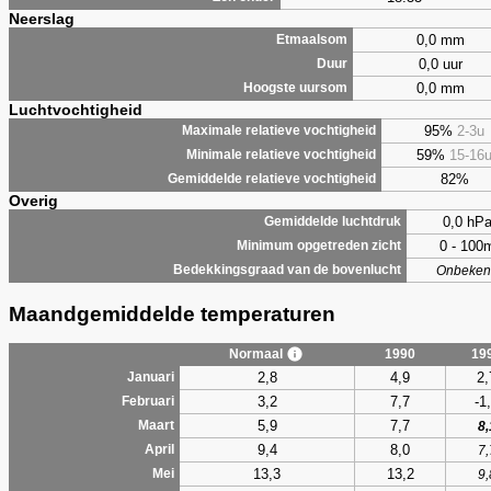
Neerslag
0,0 mm
Etmaalsom
0,0 uur
Duur
0,0 mm
Hoogste uursom
Luchtvochtigheid
95%
2-3u
Maximale relatieve vochtigheid
59%
15-16
Minimale relatieve vochtigheid
82%
Gemiddelde relatieve vochtigheid
Overig
0,0 hP
Gemiddelde luchtdruk
0 - 100
Minimum opgetreden zicht
Bedekkingsgraad van de bovenlucht
Onbeken
Maandgemiddelde temperaturen
Normaal
1990
19
2,8
4,9
2,
Januari
3,2
7,7
-1
Februari
5,9
7,7
Maart
8,
9,4
8,0
April
7,
13,3
13,2
Mei
9,