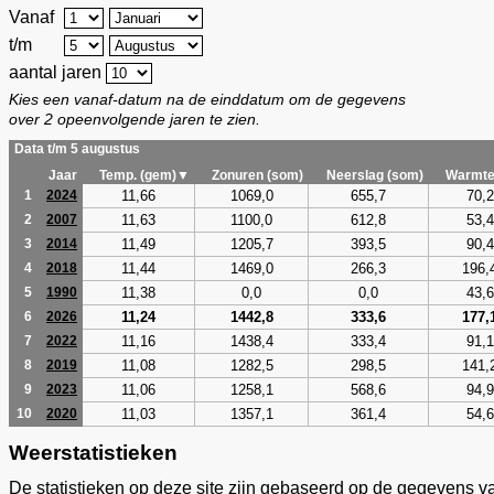
Vanaf
t/m
aantal jaren
Kies een vanaf-datum na de einddatum om de gegevens
over 2 opeenvolgende jaren te zien.
Data t/m 5 augustus
Jaar
Temp. (gem)▼
Zonuren (som)
Neerslag (som)
Warmte
11,66
1069,0
655,7
70,2
1
2024
11,63
1100,0
612,8
53,4
2
2007
11,49
1205,7
393,5
90,4
3
2014
11,44
1469,0
266,3
196,
4
2018
11,38
0,0
0,0
43,6
5
1990
11,24
1442,8
333,6
177,
6
2026
11,16
1438,4
333,4
91,1
7
2022
11,08
1282,5
298,5
141,
8
2019
11,06
1258,1
568,6
94,9
9
2023
11,03
1357,1
361,4
54,6
10
2020
Weerstatistieken
De statistieken op deze site zijn gebaseerd op de gegevens v