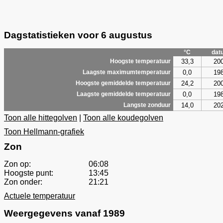
Dagstatistieken voor 6 augustus
°C
dat
33,3
20
Hoogste temperatuur
0,0
19
Laagste maximumtemperatuur
24,2
20
Hoogste gemiddelde temperatuur
0,0
19
Laagste gemiddelde temperatuur
14,0
20
Langste zonduur
Toon alle hittegolven
|
Toon alle koudegolven
Toon Hellmann-grafiek
Zon
Zon op:
06:08
Hoogste punt:
13:45
Zon onder:
21:21
Actuele temperatuur
Weergegevens vanaf 1989