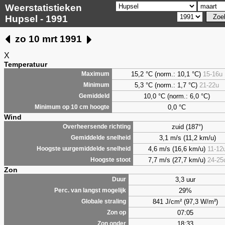
Weerstatistieken
Hupsel - 1991
zo 10 mrt 1991
X
Temperatuur
15,2 °C (norm.: 10,1 °C)
15-16u
Maximum
5,3
°C (norm.: 1,7 °C)
21-22u
Minimum
10,0 °C (norm.: 6,0 °C)
Gemiddeld
0,0
°C
Minimum op 10 cm hoogte
Wind
zuid (187°)
Overheersende richting
3,1 m/s (11,2 km/u)
Gemiddelde snelheid
4,6 m/s (16,6 km/u)
11-12
Hoogste uurgemiddelde snelheid
7,7 m/s (27,7 km/u)
24-25
Hoogste stoot
Zon
3,3 uur
Duur
29%
Perc. van langst mogelijk
841 J/cm² (97,3 W/m²)
Globale straling
07:05
Zon op
18:33
Zon onder