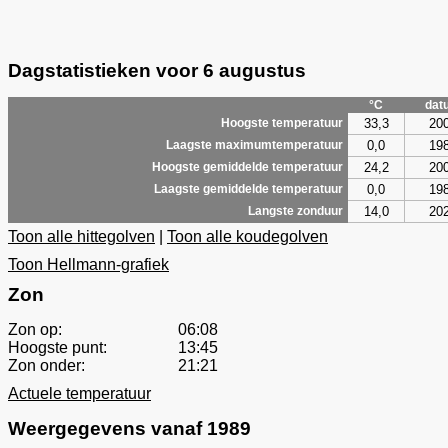
Dagstatistieken voor 6 augustus
°C
dat
33,3
20
Hoogste temperatuur
0,0
19
Laagste maximumtemperatuur
24,2
20
Hoogste gemiddelde temperatuur
0,0
19
Laagste gemiddelde temperatuur
14,0
20
Langste zonduur
Toon alle hittegolven
|
Toon alle koudegolven
Toon Hellmann-grafiek
Zon
Zon op:
06:08
Hoogste punt:
13:45
Zon onder:
21:21
Actuele temperatuur
Weergegevens vanaf 1989