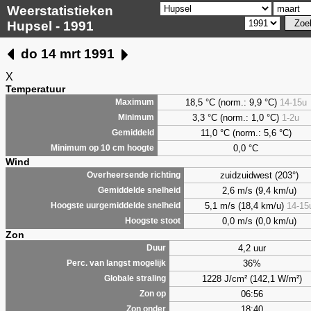
Weerstatistieken
Hupsel - 1991
do 14 mrt 1991
X
Temperatuur
18,5 °C (norm.: 9,9 °C)
14-15u
Maximum
3,3
°C (norm.: 1,0 °C)
1-2u
Minimum
11,0 °C (norm.: 5,6 °C)
Gemiddeld
0,0
°C
Minimum op 10 cm hoogte
Wind
zuidzuidwest (203°)
Overheersende richting
2,6 m/s (9,4 km/u)
Gemiddelde snelheid
5,1 m/s (18,4 km/u)
14-15
Hoogste uurgemiddelde snelheid
0,0 m/s (0,0 km/u)
Hoogste stoot
Zon
4,2 uur
Duur
36%
Perc. van langst mogelijk
1228 J/cm² (142,1 W/m²)
Globale straling
06:56
Zon op
18:40
Zon onder