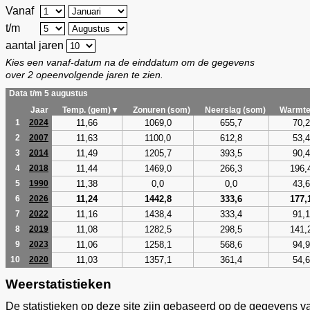
Vanaf
t/m
aantal jaren
Kies een vanaf-datum na de einddatum om de gegevens
over 2 opeenvolgende jaren te zien.
Data t/m 5 augustus
Jaar
Temp. (gem)▼
Zonuren (som)
Neerslag (som)
Warmte
11,66
1069,0
655,7
70,2
1
2024
11,63
1100,0
612,8
53,4
2
2007
11,49
1205,7
393,5
90,4
3
2014
11,44
1469,0
266,3
196,
4
2018
11,38
0,0
0,0
43,6
5
1990
11,24
1442,8
333,6
177,
6
2026
11,16
1438,4
333,4
91,1
7
2022
11,08
1282,5
298,5
141,
8
2019
11,06
1258,1
568,6
94,9
9
2023
11,03
1357,1
361,4
54,6
10
2020
Weerstatistieken
De statistieken op deze site zijn gebaseerd op de gegevens v