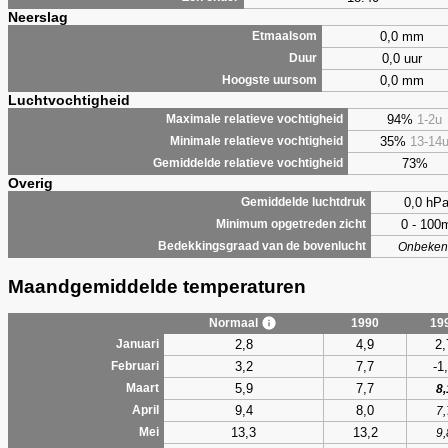
Neerslag
0,0 mm
Etmaalsom
0,0 uur
Duur
0,0 mm
Hoogste uursom
Luchtvochtigheid
94%
1-2u
Maximale relatieve vochtigheid
35%
13-14
Minimale relatieve vochtigheid
73%
Gemiddelde relatieve vochtigheid
Overig
0,0 hP
Gemiddelde luchtdruk
0 - 100
Minimum opgetreden zicht
Bedekkingsgraad van de bovenlucht
Onbeken
Maandgemiddelde temperaturen
Normaal
1990
19
2,8
4,9
2,
Januari
3,2
7,7
-1
Februari
5,9
7,7
Maart
8,
9,4
8,0
April
7,
13,3
13,2
Mei
9,