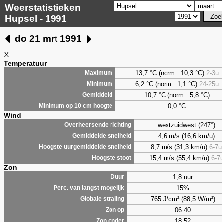
Weerstatistieken
Hupsel - 1991
do 21 mrt 1991
X
Temperatuur
13,7 °C (norm.: 10,3 °C)
2-3u
Maximum
6,2
°C (norm.: 1,1 °C)
24-25u
Minimum
10,7 °C (norm.: 5,8 °C)
Gemiddeld
0,0
°C
Minimum op 10 cm hoogte
Wind
westzuidwest (247°)
Overheersende richting
4,6 m/s (16,6 km/u)
Gemiddelde snelheid
8,7 m/s (31,3 km/u)
6-7u
Hoogste uurgemiddelde snelheid
15,4 m/s (55,4 km/u)
6-7
Hoogste stoot
Zon
1,8 uur
Duur
15%
Perc. van langst mogelijk
765 J/cm² (88,5 W/m²)
Globale straling
06:40
Zon op
18:52
Zon onder