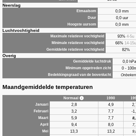
Neerslag
0,0 mm
Etmaalsom
0,0 uur
Duur
0,0 mm
Hoogste uursom
Luchtvochtigheid
93%
4-5u
Maximale relatieve vochtigheid
66%
14-15
Minimale relatieve vochtigheid
82%
Gemiddelde relatieve vochtigheid
Overig
0,0 hP
Gemiddelde luchtdruk
0 - 100
Minimum opgetreden zicht
Bedekkingsgraad van de bovenlucht
Onbeken
Maandgemiddelde temperaturen
Normaal
1990
19
2,8
4,9
2,
Januari
3,2
7,7
-1
Februari
5,9
7,7
Maart
8,
9,4
8,0
April
7,
13,3
13,2
Mei
9,