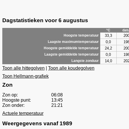
Dagstatistieken voor 6 augustus
°C
dat
33,3
20
Hoogste temperatuur
0,0
19
Laagste maximumtemperatuur
24,2
20
Hoogste gemiddelde temperatuur
0,0
19
Laagste gemiddelde temperatuur
14,0
20
Langste zonduur
Toon alle hittegolven
|
Toon alle koudegolven
Toon Hellmann-grafiek
Zon
Zon op:
06:08
Hoogste punt:
13:45
Zon onder:
21:21
Actuele temperatuur
Weergegevens vanaf 1989