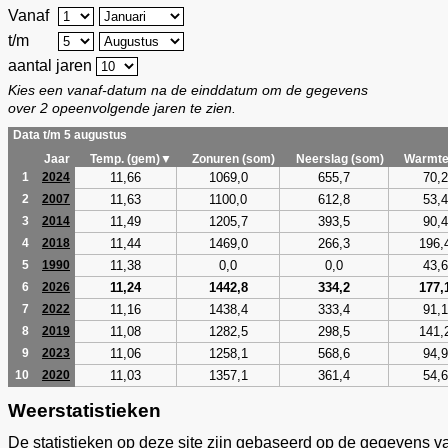
Vanaf
t/m
aantal jaren
Kies een vanaf-datum na de einddatum om de gegevens
over 2 opeenvolgende jaren te zien.
Data t/m 5 augustus
Jaar
Temp. (gem)▼
Zonuren (som)
Neerslag (som)
Warmte
11,66
1069,0
655,7
70,2
1
2024
11,63
1100,0
612,8
53,4
2
2007
11,49
1205,7
393,5
90,4
3
2014
11,44
1469,0
266,3
196,
4
2018
11,38
0,0
0,0
43,6
5
1990
11,24
1442,8
334,2
177,
6
2026
11,16
1438,4
333,4
91,1
7
2022
11,08
1282,5
298,5
141,
8
2019
11,06
1258,1
568,6
94,9
9
2023
11,03
1357,1
361,4
54,6
10
2020
Weerstatistieken
De statistieken op deze site zijn gebaseerd op de gegevens v