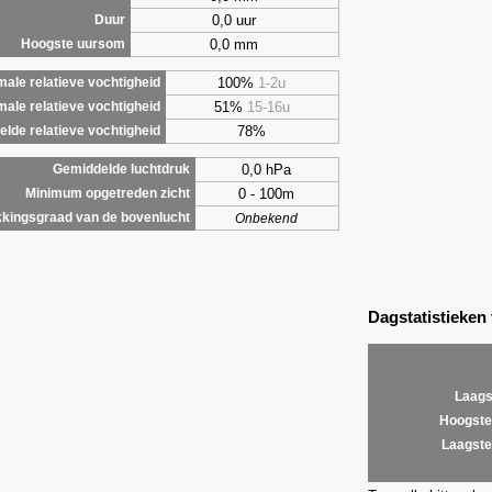
0,0 uur
Duur
0,0 mm
Hoogste uursom
100%
1-2u
ale relatieve vochtigheid
51%
15-16u
male relatieve vochtigheid
78%
lde relatieve vochtigheid
0,0 hPa
Gemiddelde luchtdruk
0 - 100m
Minimum opgetreden zicht
kingsgraad van de bovenlucht
Onbekend
Dagstatistieken
Laags
Hoogste
Laagste