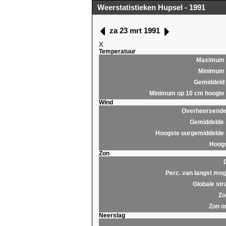
Weerstatistieken Hupsel - 1991
za 23 mrt 1991
X
Temperatuur
Maximum
Minimum
Gemiddeld
Minimum op 10 cm hoogte
Wind
Overheersende 
Gemiddelde 
Hoogste uurgemiddelde 
Hoogs
Zon
Perc. van langst moge
Globale str
Zo
Zon o
Neerslag