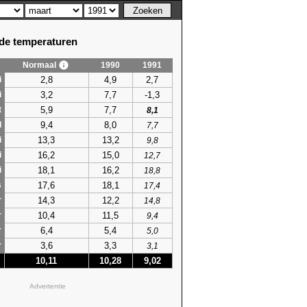
e temperaturen
Normaal
1990
1991
2,8
4,9
2,7
i
3,2
7,7
-1,3
i
5,9
7,7
t
8,1
9,4
8,0
l
7,7
13,3
13,2
i
9,8
16,2
15,0
i
12,7
18,1
16,2
i
18,8
17,6
18,1
s
17,4
14,3
12,2
r
14,8
10,4
11,5
r
9,4
6,4
5,4
r
5,0
3,6
3,3
r
3,1
10,11
10,28
9,02
Advertentie