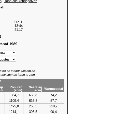
n
|
Toon alle koudegolven
iek
06:11
13:44
21:17
r
anaf 1989
um na de einddatum om de
envolgende jaren te zien.
s
p.
Zonuren
Neerslag
Warmtegetal
)▼
(som)
(som)
1084,7
656,8
74,2
1109,4
616,8
57,7
1495,8
266,3
210,7
1214,1
395,5
90,4