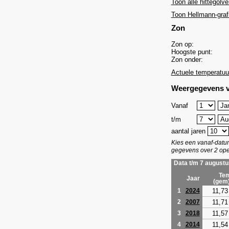
Toon alle hittegolve
Toon Hellmann-graf
Zon
Zon op:
Hoogste punt:
Zon onder:
Actuele temperatuu
Weergegevens v
Vanaf
t/m
aantal jaren
Kies een vanaf-dat
gegevens over 2 ope
Data t/m 7 augustu
Tem
Jaar
(gem
11,73
1
2024
11,71
2
2007
11,57
3
2018
11,54
4
2014