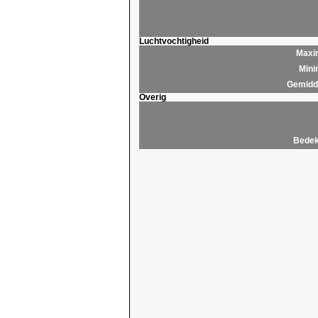
Luchtvochtigheid
Maxim
Mini
Gemidde
Overig
Bedek