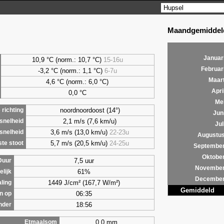
Maandgemiddeld
Januar
10,9 °C (norm.: 10,7 °C)
15-16u
Februar
-3,2 °C (norm.: 1,1 °C)
6-7u
Maar
4,6
°C (norm.: 6,0 °C)
Apri
0,0
°C
Me
noordnoordoost (14°)
richting
Jun
2,1 m/s (7,6 km/u)
snelheid
Jul
3,6 m/s (13,0 km/u)
22-23u
snelheid
Augustu
5,7 m/s (20,5 km/u)
24-25u
te stoot
Septembe
Oktobe
7,5 uur
Duur
Novembe
61%
lijk
Decembe
1449 J/cm² (167,7 W/m²)
aling
Gemiddeld
06:35
n op
18:56
nder
0,0 mm
Etmaalsom