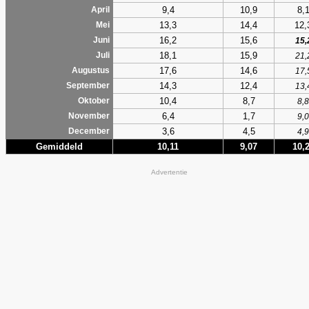
9,4
10,9
8,
April
13,3
14,4
12,
Mei
16,2
15,6
Juni
15,
18,1
15,9
Juli
21,
17,6
14,6
Augustus
17,
14,3
12,4
September
13,
10,4
8,7
Oktober
8,8
6,4
1,7
November
9,0
3,6
4,5
December
4,9
Gemiddeld
10,11
9,07
10,
Advertentie