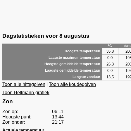
Dagstatistieken voor 8 augustus
°C
dat
35,8
20
Hoogste temperatuur
0,0
19
Laagste maximumtemperatuur
26,3
20
Hoogste gemiddelde temperatuur
0,0
19
Laagste gemiddelde temperatuur
13,5
19
Langste zonduur
Toon alle hittegolven
|
Toon alle koudegolven
Toon Hellmann-grafiek
Zon
Zon op:
06:11
Hoogste punt:
13:44
Zon onder:
21:17
Actuele temperatuur