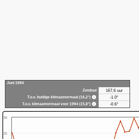
Juni 1994
167,6 uur
Zonduur
-1.0°
T.o.v. huidige klimaatnormaal (16,2°)
-0.6°
T.o.v. klimaatnormaal voor 1994 (15,8°)
30
25