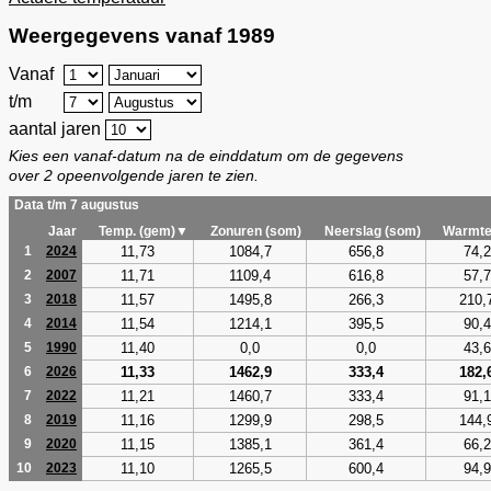
Weergegevens vanaf 1989
Vanaf
t/m
aantal jaren
Kies een vanaf-datum na de einddatum om de gegevens
over 2 opeenvolgende jaren te zien.
Data t/m 7 augustus
Jaar
Temp. (gem)▼
Zonuren (som)
Neerslag (som)
Warmte
11,73
1084,7
656,8
74,2
1
2024
11,71
1109,4
616,8
57,7
2
2007
11,57
1495,8
266,3
210,
3
2018
11,54
1214,1
395,5
90,4
4
2014
11,40
0,0
0,0
43,6
5
1990
11,33
1462,9
333,4
182,
6
2026
11,21
1460,7
333,4
91,1
7
2022
11,16
1299,9
298,5
144,
8
2019
11,15
1385,1
361,4
66,2
9
2020
11,10
1265,5
600,4
94,9
10
2023