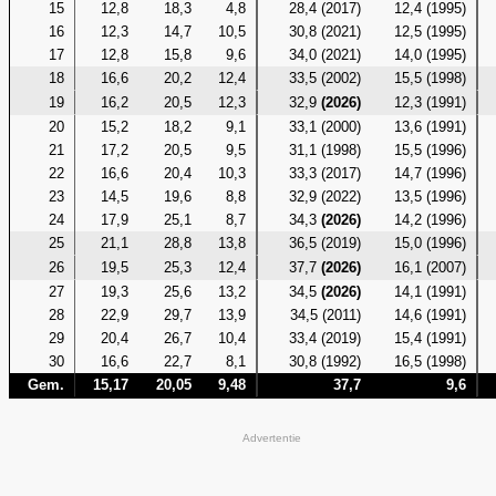
15
12,8
18,3
4,8
28,4 (2017)
12,4 (1995)
16
12,3
14,7
10,5
30,8 (2021)
12,5 (1995)
17
12,8
15,8
9,6
34,0 (2021)
14,0 (1995)
18
16,6
20,2
12,4
33,5 (2002)
15,5 (1998)
19
16,2
20,5
12,3
32,9
(2026)
12,3 (1991)
20
15,2
18,2
9,1
33,1 (2000)
13,6 (1991)
21
17,2
20,5
9,5
31,1 (1998)
15,5 (1996)
22
16,6
20,4
10,3
33,3 (2017)
14,7 (1996)
23
14,5
19,6
8,8
32,9 (2022)
13,5 (1996)
24
17,9
25,1
8,7
34,3
(2026)
14,2 (1996)
25
21,1
28,8
13,8
36,5 (2019)
15,0 (1996)
26
19,5
25,3
12,4
37,7
(2026)
16,1 (2007)
27
19,3
25,6
13,2
34,5
(2026)
14,1 (1991)
28
22,9
29,7
13,9
34,5 (2011)
14,6 (1991)
29
20,4
26,7
10,4
33,4 (2019)
15,4 (1991)
30
16,6
22,7
8,1
30,8 (1992)
16,5 (1998)
Gem.
15,17
20,05
9,48
37,7
9,6
Advertentie