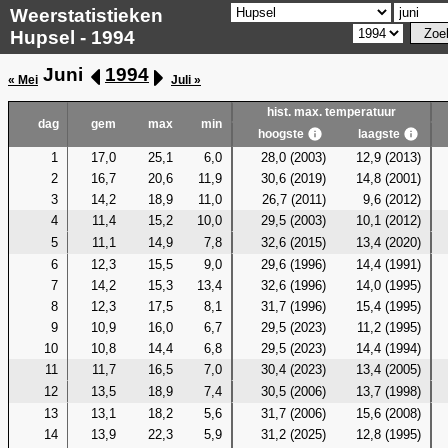
Weerstatistieken
Hupsel - 1994
Juni
1994
« Mei
Juli »
hist. max. temperatuur
dag
gem
max
min
hoogste
laagste
1
17,0
25,1
6,0
28,0 (2003)
12,9 (2013)
2
16,7
20,6
11,9
30,6 (2019)
14,8 (2001)
3
14,2
18,9
11,0
26,7 (2011)
9,6 (2012)
4
11,4
15,2
10,0
29,5 (2003)
10,1 (2012)
5
11,1
14,9
7,8
32,6 (2015)
13,4 (2020)
6
12,3
15,5
9,0
29,6 (1996)
14,4 (1991)
7
14,2
15,3
13,4
32,6 (1996)
14,0 (1995)
8
12,3
17,5
8,1
31,7 (1996)
15,4 (1995)
9
10,9
16,0
6,7
29,5 (2023)
11,2 (1995)
10
10,8
14,4
6,8
29,5 (2023)
14,4 (1994)
11
11,7
16,5
7,0
30,4 (2023)
13,4 (2005)
12
13,5
18,9
7,4
30,5 (2006)
13,7 (1998)
13
13,1
18,2
5,6
31,7 (2006)
15,6 (2008)
14
13,9
22,3
5,9
31,2 (2025)
12,8 (1995)