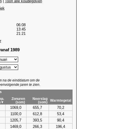
n
|
Toon alle koudegolven
iek
06:08
13:45
21:21
r
anaf 1989
um na de einddatum om de
envolgende jaren te zien.
s
p.
Zonuren
Neerslag
Warmtegetal
)▼
(som)
(som)
1069,0
655,7
70,2
1100,0
612,8
53,4
1205,7
393,5
90,4
1469,0
266,3
196,4