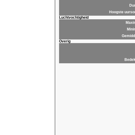
Du
Hoogste uurs
Luchtvochtigheid
Maxim
Mini
Gemidde
Overig
Bedek