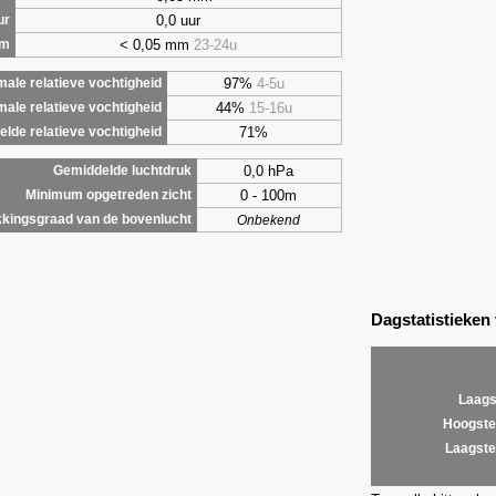
0,0 uur
ur
< 0,05 mm
23-24u
om
97%
4-5u
ale relatieve vochtigheid
44%
15-16u
male relatieve vochtigheid
71%
lde relatieve vochtigheid
0,0 hPa
Gemiddelde luchtdruk
0 - 100m
Minimum opgetreden zicht
kingsgraad van de bovenlucht
Onbekend
Dagstatistieken
Laags
Hoogste
Laagste