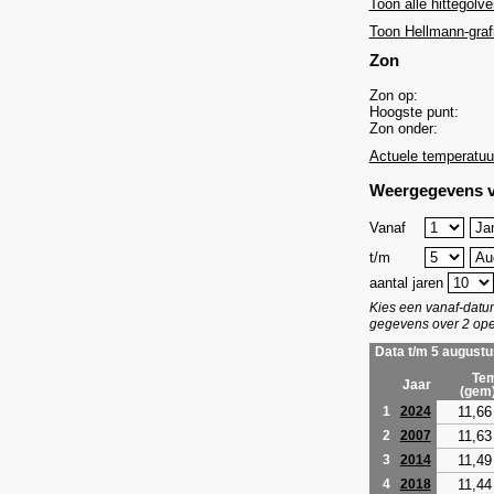
Toon alle hittegolve
Toon Hellmann-graf
Zon
Zon op:
Hoogste punt:
Zon onder:
Actuele temperatuu
Weergegevens v
Vanaf
t/m
aantal jaren
Kies een vanaf-dat
gegevens over 2 ope
Data t/m 5 augustu
Tem
Jaar
(gem
11,66
1
2024
11,63
2
2007
11,49
3
2014
11,44
4
2018