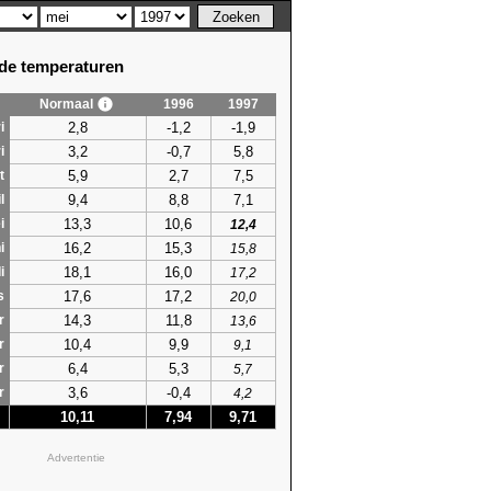
e temperaturen
Normaal
1996
1997
2,8
-1,2
-1,9
i
3,2
-0,7
5,8
i
5,9
2,7
7,5
t
9,4
8,8
7,1
l
13,3
10,6
i
12,4
16,2
15,3
i
15,8
18,1
16,0
i
17,2
17,6
17,2
s
20,0
14,3
11,8
r
13,6
10,4
9,9
r
9,1
6,4
5,3
r
5,7
3,6
-0,4
r
4,2
10,11
7,94
9,71
Advertentie