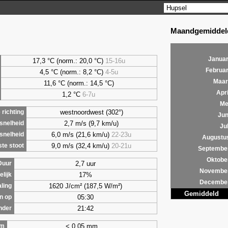
Maandgemiddeld
Januar
17,3 °C (norm.: 20,0 °C)
15-16u
Februar
4,5
°C (norm.: 8,2 °C)
4-5u
Maar
11,6 °C (norm.: 14,5 °C)
Apri
1,2
°C
6-7u
Me
westnoordwest (302°)
richting
Jun
2,7 m/s (9,7 km/u)
snelheid
Jul
6,0 m/s (21,6 km/u)
22-23u
snelheid
Augustu
9,0 m/s (32,4 km/u)
20-21u
te stoot
Septembe
Oktobe
2,7 uur
Duur
Novembe
17%
lijk
Decembe
1620 J/cm² (187,5 W/m²)
aling
Gemiddeld
05:30
n op
21:42
nder
< 0,05 mm
om