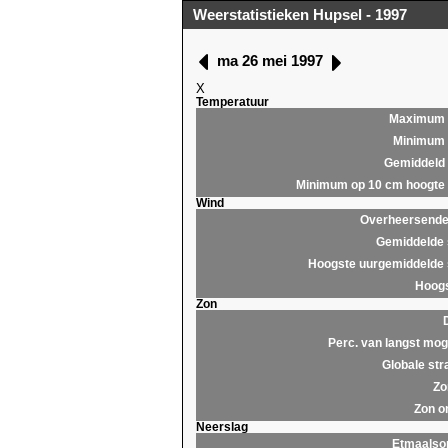
Weerstatistieken Hupsel - 1997
ma 26 mei 1997
X
Temperatuur
Maximum
Minimum
Gemiddeld
Minimum op 10 cm hoogte
Wind
Overheersende 
Gemiddelde 
Hoogste uurgemiddelde 
Hoogs
Zon
Perc. van langst moge
Globale str
Zo
Zon o
Neerslag
Etmaals