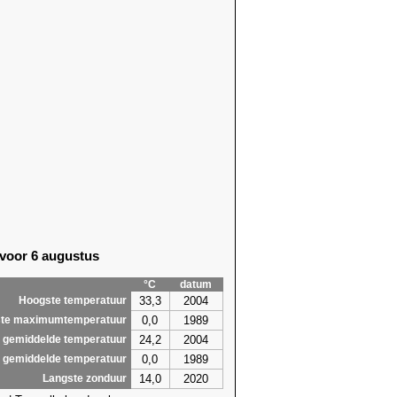
 voor 6 augustus
°C
datum
33,3
2004
Hoogste temperatuur
0,0
1989
te maximumtemperatuur
24,2
2004
 gemiddelde temperatuur
0,0
1989
 gemiddelde temperatuur
14,0
2020
Langste zonduur