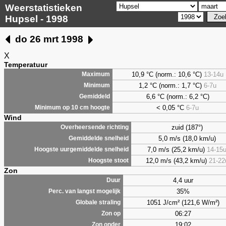
Weerstatistieken
Hupsel - 1998
do 26 mrt 1998
X
Temperatuur
10,9
°C (norm.: 10,6 °C)
13-14u
Maximum
1,2
°C (norm.: 1,7 °C)
6-7u
Minimum
6,6
°C (norm.: 6,2 °C)
Gemiddeld
< 0,05 °C
6-7u
Minimum op 10 cm hoogte
Wind
zuid (187°)
Overheersende richting
5,0 m/s (18,0 km/u)
Gemiddelde snelheid
7,0 m/s (25,2 km/u)
14-15
Hoogste uurgemiddelde snelheid
12,0 m/s (43,2 km/u)
21-22
Hoogste stoot
Zon
4,4 uur
Duur
35%
Perc. van langst mogelijk
1051 J/cm² (121,6 W/m²)
Globale straling
06:27
Zon op
19:02
Zon onder