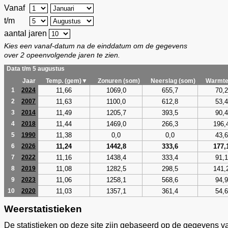
Vanaf
t/m
aantal jaren
Kies een vanaf-datum na de einddatum om de gegevens
over 2 opeenvolgende jaren te zien.
Data t/m 5 augustus
Jaar
Temp. (gem)▼
Zonuren (som)
Neerslag (som)
Warmte
11,66
1069,0
655,7
70,2
1
2024
11,63
1100,0
612,8
53,4
2
2007
11,49
1205,7
393,5
90,4
3
2014
11,44
1469,0
266,3
196,
4
2018
11,38
0,0
0,0
43,6
5
1990
11,24
1442,8
333,6
177,
6
2026
11,16
1438,4
333,4
91,1
7
2022
11,08
1282,5
298,5
141,
8
2019
11,06
1258,1
568,6
94,9
9
2023
11,03
1357,1
361,4
54,6
10
2020
Weerstatistieken
De statistieken op deze site zijn gebaseerd op de gegevens v