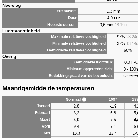
Neerslag
1,3 mm
Etmaalsom
4,0 uur
Duur
0,6 mm
18-19u
Hoogste uursom
Luchtvochtigheid
97%
23-24
Maximale relatieve vochtigheid
37%
13-14
Minimale relatieve vochtigheid
60%
Gemiddelde relatieve vochtigheid
Overig
0,0 hP
Gemiddelde luchtdruk
0 - 100
Minimum opgetreden zicht
Bedekkingsgraad van de bovenlucht
Onbeken
Maandgemiddelde temperaturen
Normaal
1997
19
2,8
-1,9
4,
Januari
3,2
5,8
5,
Februari
5,9
7,5
Maart
6,
9,4
7,1
April
8,
13,3
12,4
Mei
14