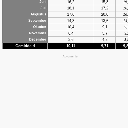
16,2
15,8
Juni
15
18,1
17,2
Juli
16
17,6
20,0
Augustus
16
14,3
13,6
September
14
10,4
9,1
Oktober
9,
6,4
5,7
November
3,
3,6
4,2
December
3,
Gemiddeld
10,11
9,71
9,
Advertentie