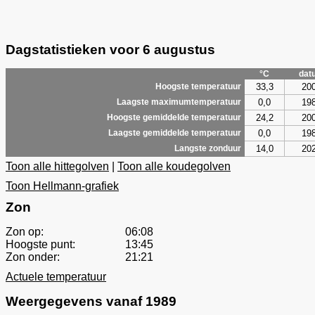
Dagstatistieken voor 6 augustus
°C
dat
33,3
20
Hoogste temperatuur
0,0
19
Laagste maximumtemperatuur
24,2
20
Hoogste gemiddelde temperatuur
0,0
19
Laagste gemiddelde temperatuur
14,0
20
Langste zonduur
Toon alle hittegolven
|
Toon alle koudegolven
Toon Hellmann-grafiek
Zon
Zon op:
06:08
Hoogste punt:
13:45
Zon onder:
21:21
Actuele temperatuur
Weergegevens vanaf 1989