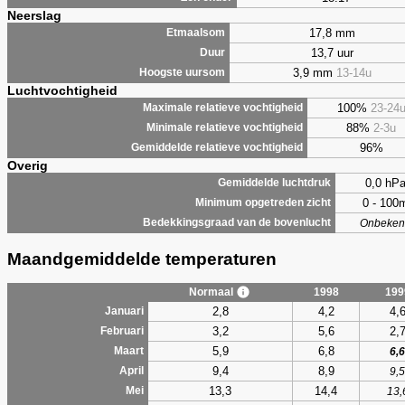
Neerslag
17,8 mm
Etmaalsom
13,7 uur
Duur
3,9 mm
13-14u
Hoogste uursom
Luchtvochtigheid
100%
23-24
Maximale relatieve vochtigheid
88%
2-3u
Minimale relatieve vochtigheid
96%
Gemiddelde relatieve vochtigheid
Overig
0,0 hP
Gemiddelde luchtdruk
0 - 100
Minimum opgetreden zicht
Bedekkingsgraad van de bovenlucht
Onbeken
Maandgemiddelde temperaturen
Normaal
1998
199
2,8
4,2
4,
Januari
3,2
5,6
2,
Februari
5,9
6,8
Maart
6,6
9,4
8,9
April
9,5
13,3
14,4
Mei
13,