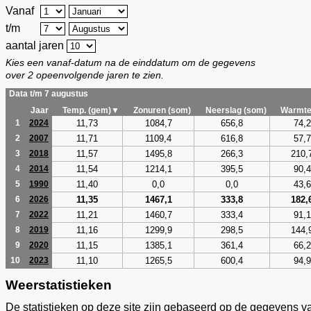
Vanaf
t/m
aantal jaren
Kies een vanaf-datum na de einddatum om de gegevens
over 2 opeenvolgende jaren te zien.
Data t/m 7 augustus
Jaar
Temp. (gem)▼
Zonuren (som)
Neerslag (som)
Warmte
11,73
1084,7
656,8
74,2
1
2024
11,71
1109,4
616,8
57,7
2
2007
11,57
1495,8
266,3
210,
3
2018
11,54
1214,1
395,5
90,4
4
2014
11,40
0,0
0,0
43,6
5
1990
11,35
1467,1
333,8
182,
6
2026
11,21
1460,7
333,4
91,1
7
2022
11,16
1299,9
298,5
144,
8
2019
11,15
1385,1
361,4
66,2
9
2020
11,10
1265,5
600,4
94,9
10
2023
Weerstatistieken
De statistieken op deze site zijn gebaseerd op de gegevens v