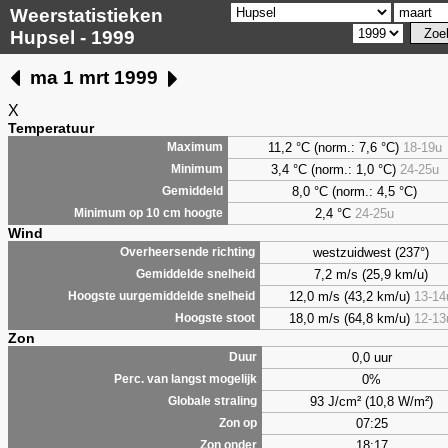
Weerstatistieken
Hupsel - 1999
ma 1 mrt 1999
X
Temperatuur
11,2 °C (norm.: 7,6 °C)
18-19u
Maximum
3,4
°C (norm.: 1,0 °C)
24-25u
Minimum
8,0
°C (norm.: 4,5 °C)
Gemiddeld
2,4
°C
24-25u
Minimum op 10 cm hoogte
Wind
westzuidwest (237°)
Overheersende richting
7,2 m/s (25,9 km/u)
Gemiddelde snelheid
12,0 m/s (43,2 km/u)
13-14
Hoogste uurgemiddelde snelheid
18,0 m/s (64,8 km/u)
12-13
Hoogste stoot
Zon
0,0 uur
Duur
0%
Perc. van langst mogelijk
93 J/cm² (10,8 W/m²)
Globale straling
07:25
Zon op
18:17
Zon onder