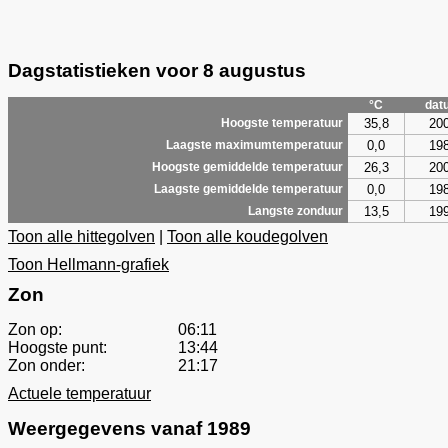
Dagstatistieken voor 8 augustus
°C
dat
35,8
20
Hoogste temperatuur
0,0
19
Laagste maximumtemperatuur
26,3
20
Hoogste gemiddelde temperatuur
0,0
19
Laagste gemiddelde temperatuur
13,5
19
Langste zonduur
Toon alle hittegolven
|
Toon alle koudegolven
Toon Hellmann-grafiek
Zon
Zon op:
06:11
Hoogste punt:
13:44
Zon onder:
21:17
Actuele temperatuur
Weergegevens vanaf 1989