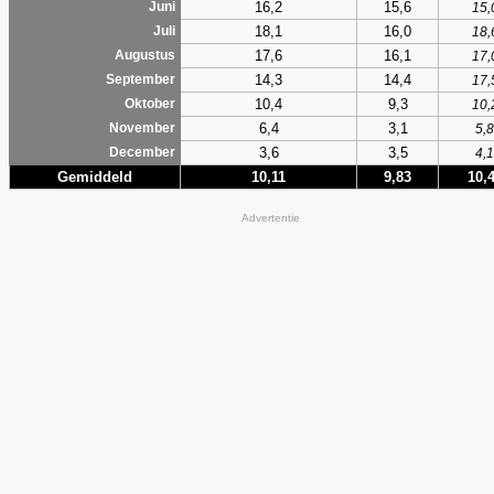
16,2
15,6
Juni
15,
18,1
16,0
Juli
18,
17,6
16,1
Augustus
17,
14,3
14,4
September
17,
10,4
9,3
Oktober
10,
6,4
3,1
November
5,8
3,6
3,5
December
4,1
Gemiddeld
10,11
9,83
10,
Advertentie