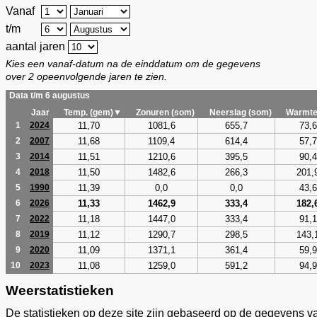
Vanaf
t/m
aantal jaren
Kies een vanaf-datum na de einddatum om de gegevens
over 2 opeenvolgende jaren te zien.
Data t/m 6 augustus
Jaar
Temp. (gem)▼
Zonuren (som)
Neerslag (som)
Warmte
11,70
1081,6
655,7
73,6
1
2024
11,68
1109,4
614,4
57,7
2
2007
11,51
1210,6
395,5
90,4
3
2014
11,50
1482,6
266,3
201,
4
2018
11,39
0,0
0,0
43,6
5
1990
11,33
1462,9
333,4
182,
6
2026
11,18
1447,0
333,4
91,1
7
2022
11,12
1290,7
298,5
143,
8
2019
11,09
1371,1
361,4
59,9
9
2020
11,08
1259,0
591,2
94,9
10
2023
Weerstatistieken
De statistieken op deze site zijn gebaseerd op de gegevens v