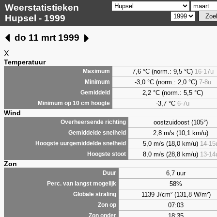
Weerstatistieken
Hupsel - 1999
do 11 mrt 1999
X
Temperatuur
7,6
°C (norm.: 9,5 °C)
16-17u
Maximum
-3,0 °C (norm.: 2,0 °C)
7-8u
Minimum
2,2
°C (norm.: 5,5 °C)
Gemiddeld
-3,7 °C
6-7u
Minimum op 10 cm hoogte
Wind
oostzuidoost (105°)
Overheersende richting
2,8 m/s (10,1 km/u)
Gemiddelde snelheid
5,0 m/s (18,0 km/u)
14-15
Hoogste uurgemiddelde snelheid
8,0 m/s (28,8 km/u)
13-14
Hoogste stoot
Zon
6,7 uur
Duur
58%
Perc. van langst mogelijk
1139 J/cm² (131,8 W/m²)
Globale straling
07:03
Zon op
18:35
Zon onder