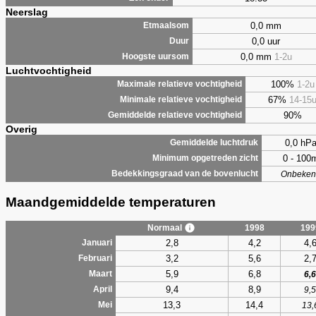
Neerslag
0,0 mm
Etmaalsom
0,0 uur
Duur
0,0 mm
1-2u
Hoogste uursom
Luchtvochtigheid
100%
1-2u
Maximale relatieve vochtigheid
67%
14-15
Minimale relatieve vochtigheid
90%
Gemiddelde relatieve vochtigheid
Overig
0,0 hP
Gemiddelde luchtdruk
0 - 100
Minimum opgetreden zicht
Bedekkingsgraad van de bovenlucht
Onbeken
Maandgemiddelde temperaturen
Normaal
1998
199
2,8
4,2
4,
Januari
3,2
5,6
2,
Februari
5,9
6,8
Maart
6,6
9,4
8,9
April
9,5
13,3
14,4
Mei
13,