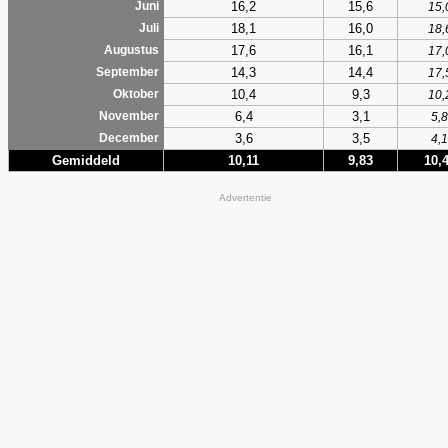
16,2
15,6
Juni
15,
18,1
16,0
Juli
18,
17,6
16,1
Augustus
17,
14,3
14,4
September
17,
10,4
9,3
Oktober
10,
6,4
3,1
November
5,8
3,6
3,5
December
4,1
Gemiddeld
10,11
9,83
10,
Advertentie