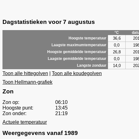
Dagstatistieken voor 7 augustus
°C
dat
36,6
20
Hoogste temperatuur
0,0
19
Laagste maximumtemperatuur
26,8
20
Hoogste gemiddelde temperatuur
0,0
19
Laagste gemiddelde temperatuur
14,0
20
Langste zonduur
Toon alle hittegolven
|
Toon alle koudegolven
Toon Hellmann-grafiek
Zon
Zon op:
06:10
Hoogste punt:
13:45
Zon onder:
21:19
Actuele temperatuur
Weergegevens vanaf 1989