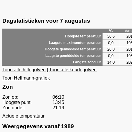
Dagstatistieken voor 7 augustus
°C
dat
36,6
20
Hoogste temperatuur
0,0
19
Laagste maximumtemperatuur
26,8
20
Hoogste gemiddelde temperatuur
0,0
19
Laagste gemiddelde temperatuur
14,0
20
Langste zonduur
Toon alle hittegolven
|
Toon alle koudegolven
Toon Hellmann-grafiek
Zon
Zon op:
06:10
Hoogste punt:
13:45
Zon onder:
21:19
Actuele temperatuur
Weergegevens vanaf 1989