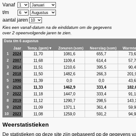
Vanaf
t/m
aantal jaren
Kies een vanaf-datum na de einddatum om de gegevens
over 2 opeenvolgende jaren te zien.
Data t/m 6 augustus
Jaar
Temp. (gem)▼
Zonuren (som)
Neerslag (som)
Warmte
11,70
1081,6
655,7
73,6
1
2024
11,68
1109,4
614,4
57,7
2
2007
11,51
1210,6
395,5
90,4
3
2014
11,50
1482,6
266,3
201,
4
2018
11,39
0,0
0,0
43,6
5
1990
11,33
1462,9
333,4
182,
6
2026
11,18
1447,0
333,4
91,1
7
2022
11,12
1290,7
298,5
143,
8
2019
11,09
1371,1
361,4
59,9
9
2020
11,08
1259,0
591,2
94,9
10
2023
Weerstatistieken
De statistieken op deze site zijn gebaseerd op de gegevens v