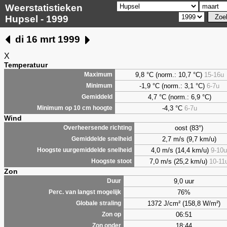
Weerstatistieken
Hupsel - 1999
di 16 mrt 1999
X
Temperatuur
9,8
°C (norm.: 10,7 °C)
15-16u
Maximum
-1,9 °C (norm.: 3,1 °C)
6-7u
Minimum
4,7
°C (norm.: 6,9 °C)
Gemiddeld
-4,3 °C
6-7u
Minimum op 10 cm hoogte
Wind
oost (83°)
Overheersende richting
2,7 m/s (9,7 km/u)
Gemiddelde snelheid
4,0 m/s (14,4 km/u)
9-10u
Hoogste uurgemiddelde snelheid
7,0 m/s (25,2 km/u)
10-11
Hoogste stoot
Zon
9,0 uur
Duur
76%
Perc. van langst mogelijk
1372 J/cm² (158,8 W/m²)
Globale straling
06:51
Zon op
18:44
Zon onder