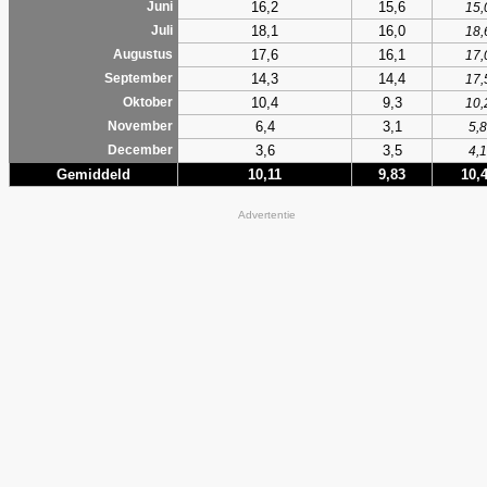
16,2
15,6
Juni
15,
18,1
16,0
Juli
18,
17,6
16,1
Augustus
17,
14,3
14,4
September
17,
10,4
9,3
Oktober
10,
6,4
3,1
November
5,8
3,6
3,5
December
4,1
Gemiddeld
10,11
9,83
10,
Advertentie