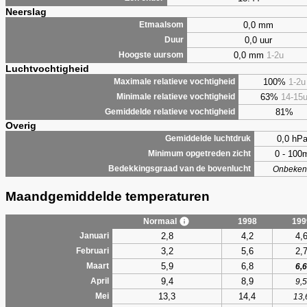
Neerslag
0,0 mm
Etmaalsom
0,0 uur
Duur
0,0 mm
1-2u
Hoogste uursom
Luchtvochtigheid
100%
1-2u
Maximale relatieve vochtigheid
63%
14-15
Minimale relatieve vochtigheid
81%
Gemiddelde relatieve vochtigheid
Overig
0,0 hP
Gemiddelde luchtdruk
0 - 100
Minimum opgetreden zicht
Bedekkingsgraad van de bovenlucht
Onbeken
Maandgemiddelde temperaturen
Normaal
1998
199
2,8
4,2
4,
Januari
3,2
5,6
2,
Februari
5,9
6,8
Maart
6,6
9,4
8,9
April
9,5
13,3
14,4
Mei
13,