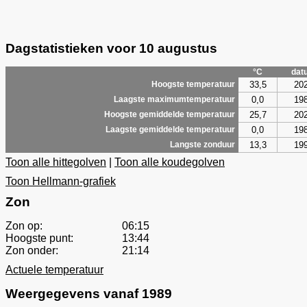
Dagstatistieken voor 10 augustus
°C
dat
33,5
20
Hoogste temperatuur
0,0
19
Laagste maximumtemperatuur
25,7
20
Hoogste gemiddelde temperatuur
0,0
19
Laagste gemiddelde temperatuur
13,3
19
Langste zonduur
Toon alle hittegolven
|
Toon alle koudegolven
Toon Hellmann-grafiek
Zon
Zon op:
06:15
Hoogste punt:
13:44
Zon onder:
21:14
Actuele temperatuur
Weergegevens vanaf 1989