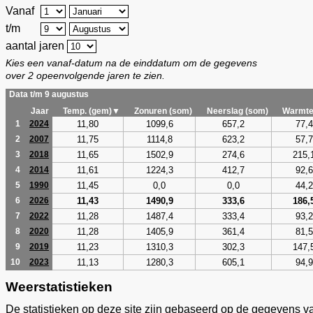
Vanaf
t/m
aantal jaren
Kies een vanaf-datum na de einddatum om de gegevens
over 2 opeenvolgende jaren te zien.
Data t/m 9 augustus
Jaar
Temp. (gem)▼
Zonuren (som)
Neerslag (som)
Warmte
11,80
1099,6
657,2
77,4
1
2024
11,75
1114,8
623,2
57,7
2
2007
11,65
1502,9
274,6
215,
3
2018
11,61
1224,3
412,7
92,6
4
2014
11,45
0,0
0,0
44,2
5
1990
11,43
1490,9
333,6
186,
6
2026
11,28
1487,4
333,4
93,2
7
2022
11,28
1405,9
361,4
81,5
8
2020
11,23
1310,3
302,3
147,
9
2019
11,13
1280,3
605,1
94,9
10
2023
Weerstatistieken
De statistieken op deze site zijn gebaseerd op de gegevens v