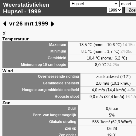
Weerstatistieken
Hupsel - 1999
vr 26 mrt 1999
X
Temperatuur
13,5 °C (norm.: 10,6 °C)
14-15u
Maximum
8,1
°C (norm.: 1,7 °C)
24-25u
Minimum
10,4 °C (norm.: 6,2 °C)
Gemiddeld
8,0
°C
24-25u
Minimum op 10 cm hoogte
Wind
zuidzuidwest (212°)
Overheersende richting
2,8 m/s (10,1 km/u)
Gemiddelde snelheid
4,0 m/s (14,4 km/u)
4-5u
Hoogste uurgemiddelde snelheid
9,0 m/s (32,4 km/u)
16-17
Hoogste stoot
Zon
0,6 uur
Duur
5%
Perc. van langst mogelijk
538 J/cm² (62,3 W/m²)
Globale straling
06:28
Zon op
19:01
Zon onder