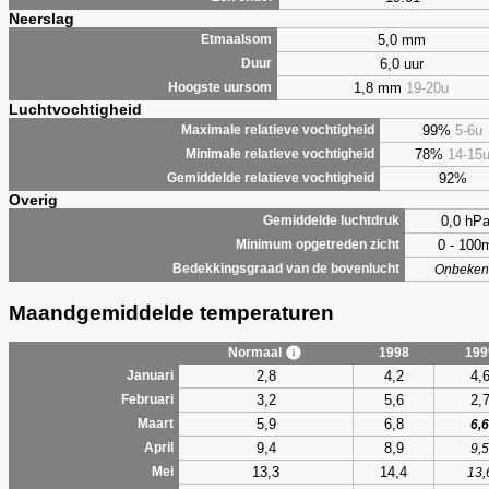
Neerslag
5,0 mm
Etmaalsom
6,0 uur
Duur
1,8 mm
19-20u
Hoogste uursom
Luchtvochtigheid
99%
5-6u
Maximale relatieve vochtigheid
78%
14-15
Minimale relatieve vochtigheid
92%
Gemiddelde relatieve vochtigheid
Overig
0,0 hP
Gemiddelde luchtdruk
0 - 100
Minimum opgetreden zicht
Bedekkingsgraad van de bovenlucht
Onbeken
Maandgemiddelde temperaturen
Normaal
1998
199
2,8
4,2
4,
Januari
3,2
5,6
2,
Februari
5,9
6,8
Maart
6,6
9,4
8,9
April
9,5
13,3
14,4
Mei
13,