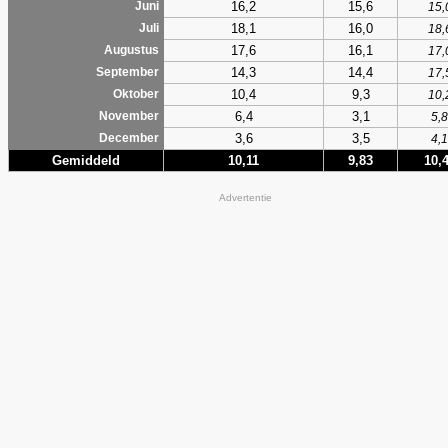
16,2
15,6
Juni
15,
18,1
16,0
Juli
18,
17,6
16,1
Augustus
17,
14,3
14,4
September
17,
10,4
9,3
Oktober
10,
6,4
3,1
November
5,8
3,6
3,5
December
4,1
Gemiddeld
10,11
9,83
10,
Advertentie