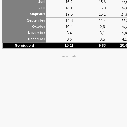
16,2
15,6
Juni
15,
18,1
16,0
Juli
18,
17,6
16,1
Augustus
17,
14,3
14,4
September
17,
10,4
9,3
Oktober
10,
6,4
3,1
November
5,8
3,6
3,5
December
4,1
Gemiddeld
10,11
9,83
10,
Advertentie