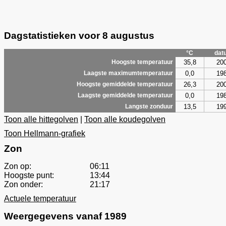
Dagstatistieken voor 8 augustus
°C
dat
35,8
20
Hoogste temperatuur
0,0
19
Laagste maximumtemperatuur
26,3
20
Hoogste gemiddelde temperatuur
0,0
19
Laagste gemiddelde temperatuur
13,5
19
Langste zonduur
Toon alle hittegolven
|
Toon alle koudegolven
Toon Hellmann-grafiek
Zon
Zon op:
06:11
Hoogste punt:
13:44
Zon onder:
21:17
Actuele temperatuur
Weergegevens vanaf 1989