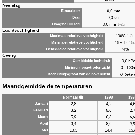
Neerslag
0,0 mm
Etmaalsom
0,0 uur
Duur
0,0 mm
1-2u
Hoogste uursom
Luchtvochtigheid
100%
1-2u
Maximale relatieve vochtigheid
46%
14-15
Minimale relatieve vochtigheid
74%
Gemiddelde relatieve vochtigheid
Overig
0,0 hP
Gemiddelde luchtdruk
0 - 100
Minimum opgetreden zicht
Bedekkingsgraad van de bovenlucht
Onbeken
Maandgemiddelde temperaturen
Normaal
1998
199
2,8
4,2
4,
Januari
3,2
5,6
2,
Februari
5,9
6,8
Maart
6,6
9,4
8,9
April
9,5
13,3
14,4
Mei
13,