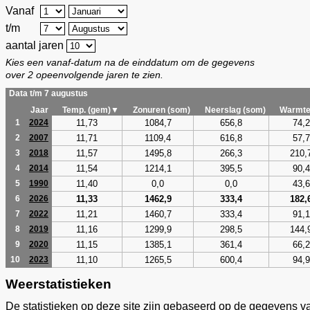
Vanaf
t/m
aantal jaren
Kies een vanaf-datum na de einddatum om de gegevens
over 2 opeenvolgende jaren te zien.
Data t/m 7 augustus
Jaar
Temp. (gem)▼
Zonuren (som)
Neerslag (som)
Warmte
11,73
1084,7
656,8
74,2
1
2024
11,71
1109,4
616,8
57,7
2
2007
11,57
1495,8
266,3
210,
3
2018
11,54
1214,1
395,5
90,4
4
2014
11,40
0,0
0,0
43,6
5
1990
11,33
1462,9
333,4
182,
6
2026
11,21
1460,7
333,4
91,1
7
2022
11,16
1299,9
298,5
144,
8
2019
11,15
1385,1
361,4
66,2
9
2020
11,10
1265,5
600,4
94,9
10
2023
Weerstatistieken
De statistieken op deze site zijn gebaseerd op de gegevens v