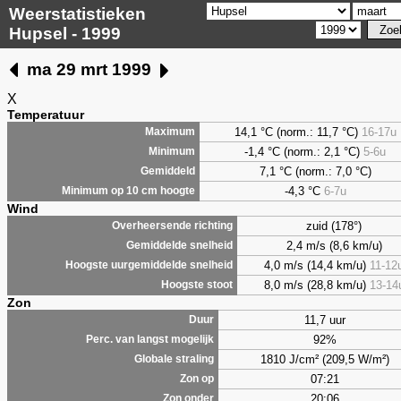
Weerstatistieken
Hupsel - 1999
ma 29 mrt 1999
X
Temperatuur
14,1 °C (norm.: 11,7 °C)
16-17u
Maximum
-1,4 °C (norm.: 2,1 °C)
5-6u
Minimum
7,1
°C (norm.: 7,0 °C)
Gemiddeld
-4,3 °C
6-7u
Minimum op 10 cm hoogte
Wind
zuid (178°)
Overheersende richting
2,4 m/s (8,6 km/u)
Gemiddelde snelheid
4,0 m/s (14,4 km/u)
11-12
Hoogste uurgemiddelde snelheid
8,0 m/s (28,8 km/u)
13-14
Hoogste stoot
Zon
11,7 uur
Duur
92%
Perc. van langst mogelijk
1810 J/cm² (209,5 W/m²)
Globale straling
07:21
Zon op
20:06
Zon onder