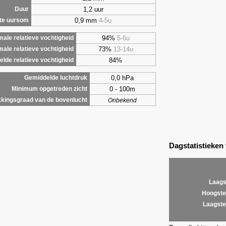
1,2 uur
Duur
0,9 mm
4-5u
te uursom
94%
5-6u
ale relatieve vochtigheid
73%
13-14u
male relatieve vochtigheid
84%
lde relatieve vochtigheid
0,0 hPa
Gemiddelde luchtdruk
0 - 100m
Minimum opgetreden zicht
kingsgraad van de bovenlucht
Onbekend
Dagstatistieken
Laags
Hoogste
Laagste