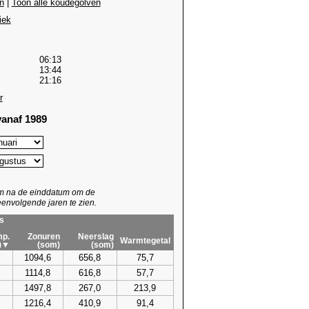
n
|
Toon alle koudegolven
iek
06:13
13:44
21:16
r
anaf 1989
um na de einddatum om de
envolgende jaren te zien.
s
p.
Zonuren
Neerslag
Warmtegetal
)▼
(som)
(som)
1094,6
656,8
75,7
1114,8
616,8
57,7
1497,8
267,0
213,9
1216,4
410,9
91,4