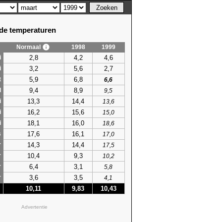
e temperaturen
Normaal
1998
1999
2,8
4,2
4,6
i
3,2
5,6
2,7
i
5,9
6,8
t
6,6
9,4
8,9
l
9,5
13,3
14,4
i
13,6
16,2
15,6
i
15,0
18,1
16,0
i
18,6
17,6
16,1
s
17,0
14,3
14,4
r
17,5
10,4
9,3
r
10,2
6,4
3,1
r
5,8
3,6
3,5
r
4,1
10,11
9,83
10,43
Advertentie