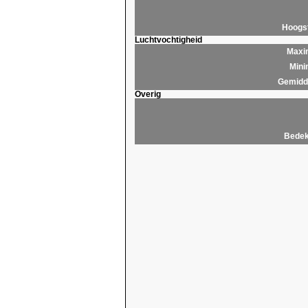
Hoogs
Luchtvochtigheid
Maxim
Mini
Gemidde
Overig
Bedek