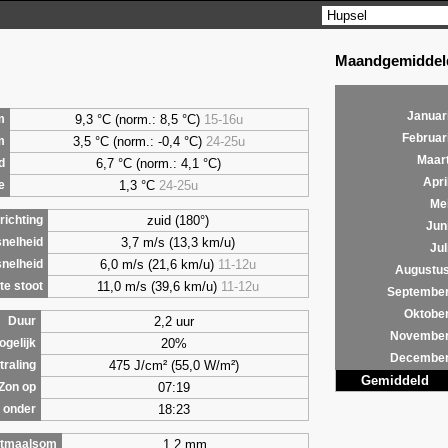
Maandgemiddeld
Januar
9,3 °C (norm.: 8,5 °C)
15-16u
m
Februar
3,5 °C (norm.: -0,4 °C)
24-25u
m
Maar
6,7 °C (norm.: 4,1 °C)
d
Apri
1,3 °C
24-25u
e
Me
zuid (180°)
ichting
Jun
3,7 m/s (13,3 km/u)
nelheid
Jul
6,0 m/s (21,6 km/u)
11-12u
nelheid
Augustu
11,0 m/s (39,6 km/u)
11-12u
e stoot
Septembe
Oktobe
2,2 uur
Duur
Novembe
20%
ogelijk
Decembe
475 J/cm² (55,0 W/m²)
traling
Gemiddeld
07:19
Zon op
18:23
 onder
1,2 mm
tmaalsom