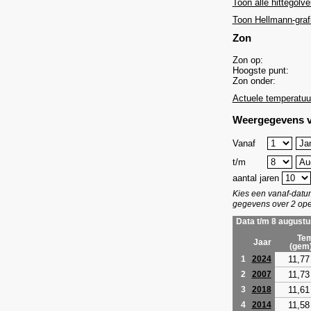
Toon alle hittegolve
Toon Hellmann-graf
Zon
Zon op:
Hoogste punt:
Zon onder:
Actuele temperatuu
Weergegevens v
Vanaf
t/m
aantal jaren
Kies een vanaf-dat
gegevens over 2 ope
Data t/m 8 augustu
Tem
Jaar
(gem
11,77
1
2024
11,73
2
2007
11,61
3
2018
11,58
4
2014