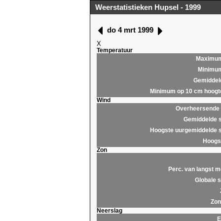
Weerstatistieken Hupsel - 1999
do 4 mrt 1999
X
Temperatuur
Maximu
Minimu
Gemiddel
Minimum op 10 cm hoogt
Wind
Overheersende r
Gemiddelde s
Hoogste uurgemiddelde s
Hoogst
Zon
Perc. van langst m
Globale s
Zon
Neerslag
E