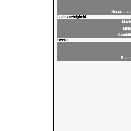
Hoogste u
Luchtvochtigheid
Maxim
Mini
Gemidde
Overig
Bedek