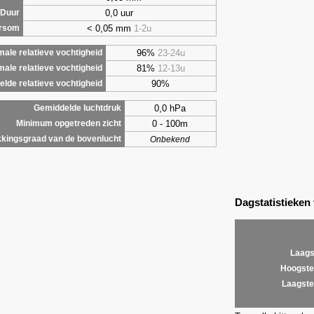
0,0 uur
Duur
< 0,05 mm
1-2u
ursom
96%
23-24u
ale relatieve vochtigheid
81%
12-13u
male relatieve vochtigheid
90%
lde relatieve vochtigheid
0,0 hPa
Gemiddelde luchtdruk
0 - 100m
Minimum opgetreden zicht
kingsgraad van de bovenlucht
Onbekend
Dagstatistieken
Laags
Hoogste
Laagste