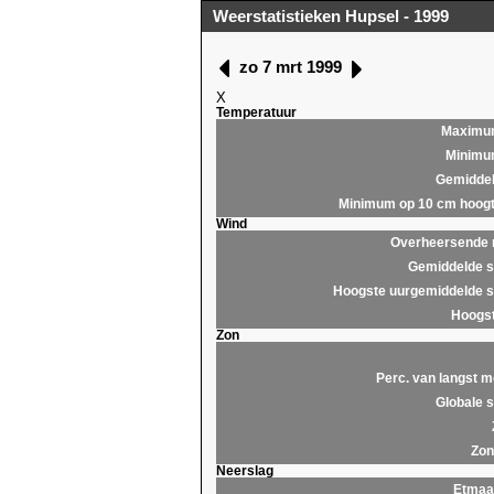
Weerstatistieken Hupsel - 1999
zo 7 mrt 1999
X
Temperatuur
Maximu
Minim
Gemidde
Minimum op 10 cm hoog
Wind
Overheersende r
Gemiddelde s
Hoogste uurgemiddelde s
Hoogst
Zon
Perc. van langst m
Globale s
Zon
Neerslag
Etmaa