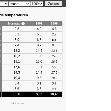
e temperaturen
Normaal
1998
1999
2,8
4,2
4,6
i
3,2
5,6
2,7
i
5,9
6,8
t
6,6
9,4
8,9
l
9,5
13,3
14,4
i
13,6
16,2
15,6
i
15,0
18,1
16,0
i
18,6
17,6
16,1
s
17,0
14,3
14,4
r
17,5
10,4
9,3
r
10,2
6,4
3,1
r
5,8
3,6
3,5
r
4,1
10,11
9,83
10,43
Advertentie