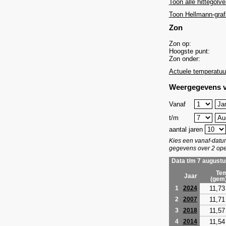
Toon alle hittegolve
Toon Hellmann-graf
Zon
Zon op:
Hoogste punt:
Zon onder:
Actuele temperatuu
Weergegevens v
Vanaf
t/m
aantal jaren
Kies een vanaf-dat
gegevens over 2 ope
Data t/m 7 augustu
Tem
Jaar
(gem
11,73
1
2024
11,71
2
2007
11,57
3
2018
11,54
4
2014