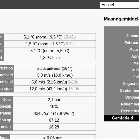
Maandgemiddeld
Januar
5,1 °C (norm.: 9,5 °C)
15-16u
m
Februar
1,5 °C (norm.: 1,5 °C)
6-7u
um
Maar
3,1 °C (norm.: 5,6 °C)
ld
Apri
1,2 °C
6-7u
te
Me
zuidzuidwest (194°)
ichting
Jun
5,0 m/s (18,0 km/u)
nelheid
Jul
6,0 m/s (21,6 km/u)
9-10u
nelheid
Augustu
12,0 m/s (43,2 km/u)
15-16u
e stoot
Septembe
Oktobe
2,1 uur
Duur
Novembe
19%
ogelijk
Decembe
414 J/cm² (47,9 W/m²)
traling
Gemiddeld
07:12
Zon op
18:28
 onder
< 0,05 mm
lsom