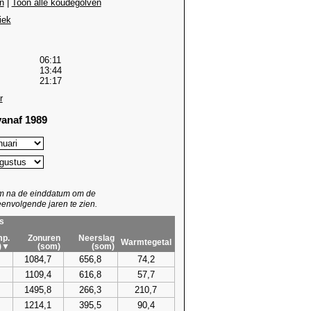
n
|
Toon alle koudegolven
iek
06:11
13:44
21:17
r
anaf 1989
um na de einddatum om de
envolgende jaren te zien.
s
p.
Zonuren
Neerslag
Warmtegetal
)▼
(som)
(som)
1084,7
656,8
74,2
1109,4
616,8
57,7
1495,8
266,3
210,7
1214,1
395,5
90,4