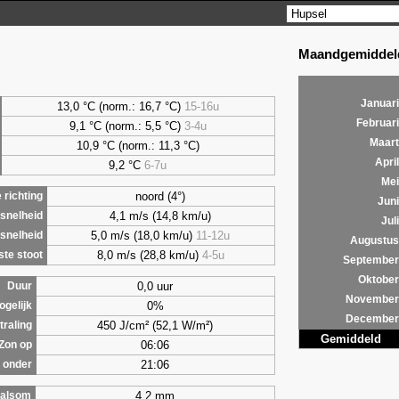
Maandgemiddeld
Januari
13,0 °C (norm.: 16,7 °C)
15-16u
Februari
9,1
°C (norm.: 5,5 °C)
3-4u
Maart
10,9 °C (norm.: 11,3 °C)
April
9,2
°C
6-7u
Mei
noord (4°)
richting
Juni
4,1 m/s (14,8 km/u)
snelheid
Juli
5,0 m/s (18,0 km/u)
11-12u
snelheid
Augustus
8,0 m/s (28,8 km/u)
4-5u
te stoot
September
Oktober
0,0 uur
Duur
November
0%
ogelijk
December
450 J/cm² (52,1 W/m²)
traling
Gemiddeld
06:06
Zon op
21:06
 onder
4,2 mm
alsom