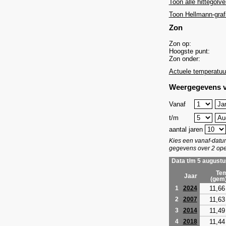
Toon alle hittegolve
Toon Hellmann-graf
Zon
Zon op:
Hoogste punt:
Zon onder:
Actuele temperatuu
Weergegevens v
Vanaf
t/m
aantal jaren
Kies een vanaf-dat
gegevens over 2 ope
Data t/m 5 augustu
Tem
Jaar
(gem
11,66
1
2024
11,63
2
2007
11,49
3
2014
11,44
4
2018