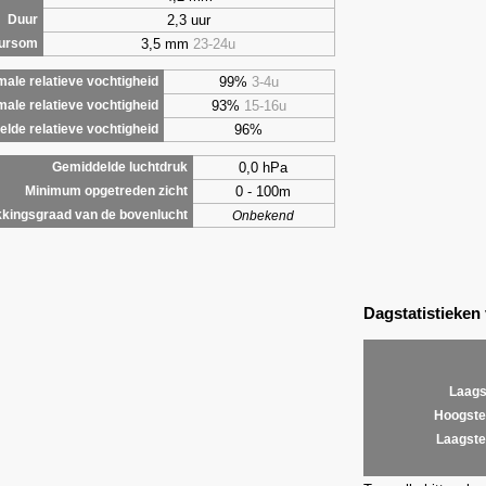
2,3 uur
Duur
3,5 mm
23-24u
uursom
99%
3-4u
ale relatieve vochtigheid
93%
15-16u
male relatieve vochtigheid
96%
lde relatieve vochtigheid
0,0 hPa
Gemiddelde luchtdruk
0 - 100m
Minimum opgetreden zicht
kingsgraad van de bovenlucht
Onbekend
Dagstatistieken
Laags
Hoogste
Laagste