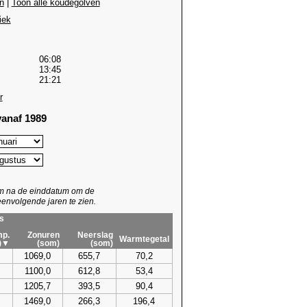
n
|
Toon alle koudegolven
iek
06:08
13:45
21:21
r
anaf 1989
um na de einddatum om de
envolgende jaren te zien.
s
p.
Zonuren
Neerslag
Warmtegetal
)▼
(som)
(som)
1069,0
655,7
70,2
1100,0
612,8
53,4
1205,7
393,5
90,4
1469,0
266,3
196,4