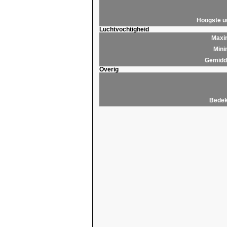
Hoogste 
Luchtvochtigheid
Maxim
Mini
Gemidde
Overig
Bedek