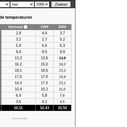
e temperaturen
Normaal
1999
2000
2,8
4,6
3,7
3,2
2,7
5,2
5,9
6,6
6,3
9,4
9,5
9,9
13,3
13,6
14,8
16,2
15,0
16,0
18,1
18,6
15,2
17,6
17,0
16,9
14,3
17,5
15,1
10,4
10,2
11,0
6,4
5,8
7,6
3,6
4,1
4,5
10,11
10,43
10,52
Advertentie