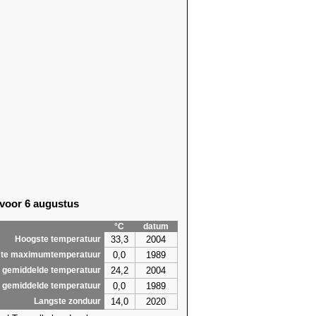
 voor 6 augustus
°C
datum
33,3
2004
Hoogste temperatuur
0,0
1989
te maximumtemperatuur
24,2
2004
 gemiddelde temperatuur
0,0
1989
 gemiddelde temperatuur
14,0
2020
Langste zonduur