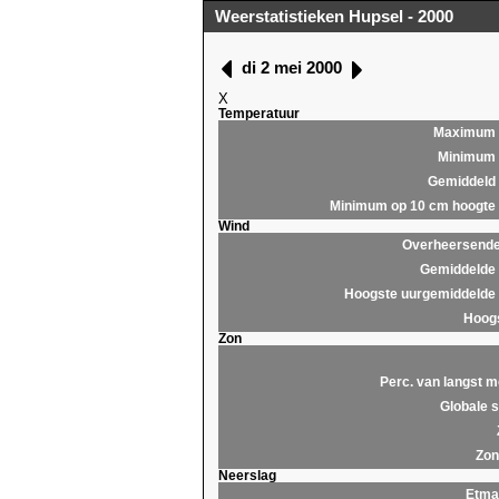
Weerstatistieken Hupsel - 2000
di 2 mei 2000
X
Temperatuur
Maximum
Minimum
Gemiddeld
Minimum op 10 cm hoogte
Wind
Overheersende 
Gemiddelde 
Hoogste uurgemiddelde 
Hoogs
Zon
Perc. van langst m
Globale s
Zon
Neerslag
Etma