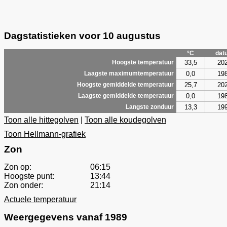
Dagstatistieken voor 10 augustus
°C
dat
33,5
20
Hoogste temperatuur
0,0
19
Laagste maximumtemperatuur
25,7
20
Hoogste gemiddelde temperatuur
0,0
19
Laagste gemiddelde temperatuur
13,3
19
Langste zonduur
Toon alle hittegolven
|
Toon alle koudegolven
Toon Hellmann-grafiek
Zon
Zon op:
06:15
Hoogste punt:
13:44
Zon onder:
21:14
Actuele temperatuur
Weergegevens vanaf 1989