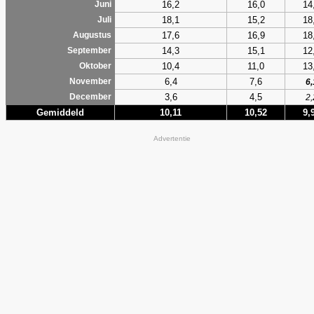
16,2
16,0
14
Juni
18,1
15,2
18
Juli
17,6
16,9
18
Augustus
14,3
15,1
12
September
10,4
11,0
13
Oktober
6,4
7,6
November
6,
3,6
4,5
December
2,
Gemiddeld
10,11
10,52
9,
Advertentie