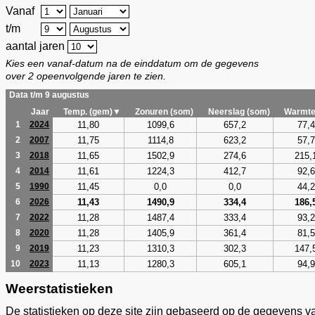
Vanaf
t/m
aantal jaren
Kies een vanaf-datum na de einddatum om de gegevens
over 2 opeenvolgende jaren te zien.
Data t/m 9 augustus
Jaar
Temp. (gem)▼
Zonuren (som)
Neerslag (som)
Warmte
11,80
1099,6
657,2
77,4
1
2024
11,75
1114,8
623,2
57,7
2
2007
11,65
1502,9
274,6
215,
3
2018
11,61
1224,3
412,7
92,6
4
2014
11,45
0,0
0,0
44,2
5
1990
11,43
1490,9
334,4
186,
6
2026
11,28
1487,4
333,4
93,2
7
2022
11,28
1405,9
361,4
81,5
8
2020
11,23
1310,3
302,3
147,
9
2019
11,13
1280,3
605,1
94,9
10
2023
Weerstatistieken
De statistieken op deze site zijn gebaseerd op de gegevens v