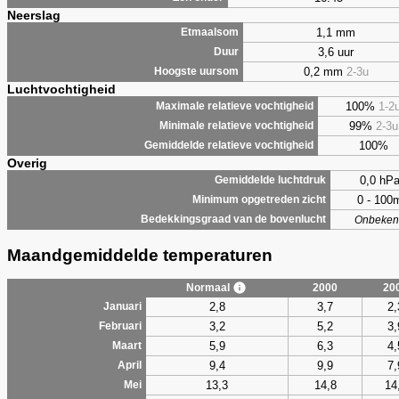
Neerslag
1,1 mm
Etmaalsom
3,6 uur
Duur
0,2 mm
2-3u
Hoogste uursom
Luchtvochtigheid
100%
1-2
Maximale relatieve vochtigheid
99%
2-3u
Minimale relatieve vochtigheid
100%
Gemiddelde relatieve vochtigheid
Overig
0,0 hP
Gemiddelde luchtdruk
0 - 100
Minimum opgetreden zicht
Bedekkingsgraad van de bovenlucht
Onbeken
Maandgemiddelde temperaturen
Normaal
2000
20
2,8
3,7
2,
Januari
3,2
5,2
3,
Februari
5,9
6,3
4,
Maart
9,4
9,9
7,
April
13,3
14,8
14
Mei