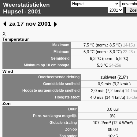
Weerstatistieken
Hupsel - 2001
za 17 nov 2001
X
Temperatuur
7,5 °C (norm.: 8,5 °C)
14-15u
Maximum
5,3 °C (norm.: 3,0 °C)
22-23u
Minimum
6,3 °C (norm.: 5,8 °C)
Gemiddeld
5,3 °C
24-25u
Minimum op 10 cm hoogte
Wind
zuidwest (216°)
Overheersende richting
0,9 m/s (3,2 km/u)
Gemiddelde snelheid
2,0 m/s (7,2 km/u)
14-15u
Hoogste uurgemiddelde snelheid
4,0 m/s (14,4 km/u)
15-16
Hoogste stoot
Zon
0,0 uur
Duur
0%
Perc. van langst mogelijk
107 J/cm² (12,4 W/m²)
Globale straling
08:03
Zon op
16:45
Zon onder