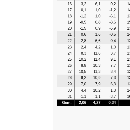
16
3,2
6,1
0,2
1
17
0,1
1,0
-1,2
1
18
-1,2
1,0
-6,1
1
19
-0,5
0,8
-3,6
1
20
-1,5
0,9
-5,9
1
21
0,6
1,6
-0,5
1
22
2,8
6,6
-0,4
1
23
2,4
4,2
1,0
1
24
8,3
11,6
3,7
1
25
10,2
11,4
9,1
1
26
8,9
10,3
7,7
1
27
10,5
11,3
8,4
1
28
9,2
10,9
7,3
1
29
7,0
7,9
6,3
1
30
4,4
10,2
1,0
1
31
-1,1
1,1
-3,7
1
Gem.
2,06
4,27
-0,34