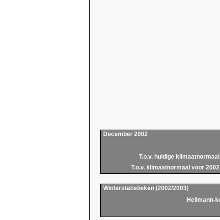
December 2002
T.o.v. huidige klimaatnormaal
T.o.v. klimaatnormaal voor 2002
Winterstatistieken (2002/2003)
Hellmann-k