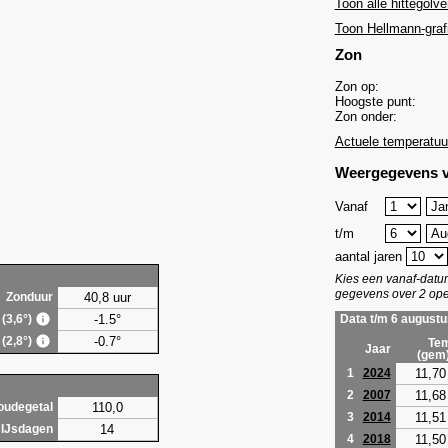
Toon alle hittegolve
Toon Hellmann-graf
Zon
Zon op:
Hoogste punt:
Zon onder:
Actuele temperatuu
Weergegevens v
Vanaf
t/m
aantal jaren
Kies een vanaf-dat
gegevens over 2 ope
40,8 uur
Zonduur
-1.5°
 (3,6°)
Data t/m 6 augustu
-0.7°
 (2,8°)
Tem
Jaar
(gem
11,70
1
2024
11,68
2
2007
110,0
oudegetal
11,51
3
2014
14
IJsdagen
11,50
4
2018