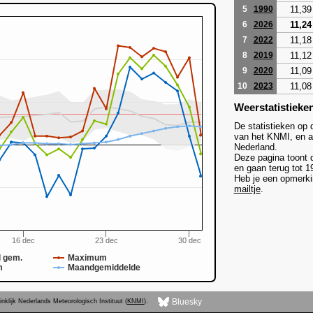
11,39
5
1990
11,24
6
2026
11,18
7
2022
11,12
8
2019
11,09
9
2020
11,08
10
2023
Weerstatistieke
De statistieken op 
van het KNMI, en af
Nederland.
Deze pagina toont 
en gaan terug tot 1
Heb je een opmerkin
mailtje
.
16 dec
23 dec
30 dec
 gem.
Maximum
m
Maandgemiddelde
Bluesky
nklijk Nederlands Meteorologisch Instituut (
KNMI
).