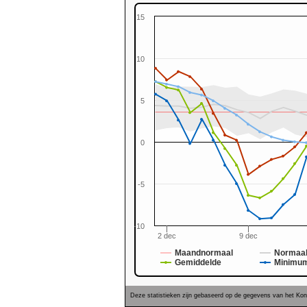
15
10
5
0
0
-5
-10
2 dec
9 dec
Maandnormaal
Normaal
Gemiddelde
Minimu
Deze statistieken zijn gebaseerd op de gegevens van het Koni