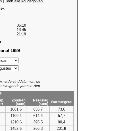
n
|
Toon alle koudegolven
iek
06:10
13:45
21:19
r
anaf 1989
um na de einddatum om de
envolgende jaren te zien.
s
p.
Zonuren
Neerslag
Warmtegetal
)▼
(som)
(som)
1081,6
655,7
73,6
1109,4
614,4
57,7
1210,6
395,5
90,4
1482,6
266,3
201,9