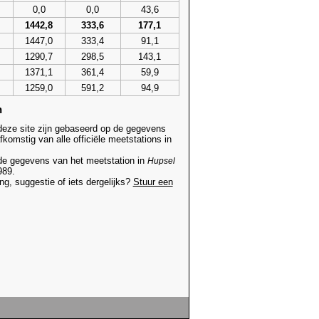
0,0
0,0
43,6
1442,8
333,6
177,1
1447,0
333,4
91,1
1290,7
298,5
143,1
1371,1
361,4
59,9
1259,0
591,2
94,9
n
deze site zijn gebaseerd op de gegevens
komstig van alle officiële meetstations in
de gegevens van het meetstation in
Hupsel
989.
g, suggestie of iets dergelijks?
Stuur een