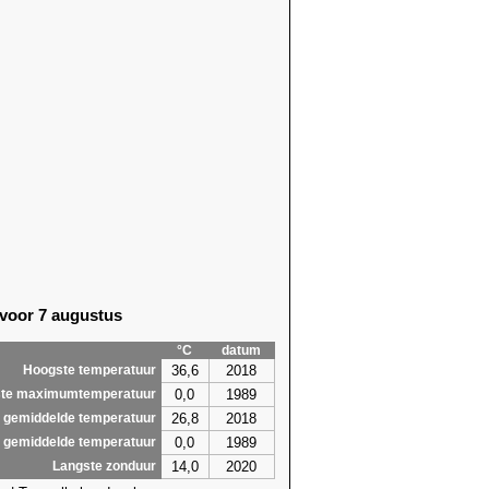
97)
10,7 (2015)
97)
13,1 (2015)
10)
11,7 (2015)
09)
12,2 (2015)
10)
11,8 (2015)
10)
13,0 (1989)
00)
12,3 (2015)
01)
10,9 (2012)
96)
11,3 (2023)
10)
11,1 (2023)
96)
12,4 (2015)
96)
11,3 (2015)
96)
12,1 (1994)
 voor 7 augustus
95)
11,1 (1994)
95)
13,0 (2021)
°C
datum
96)
14,1 (2022)
36,6
2018
Hoogste temperatuur
2,9
14,1
0,0
1989
te maximumtemperatuur
26,8
2018
 gemiddelde temperatuur
0,0
1989
 gemiddelde temperatuur
14,0
2020
Langste zonduur