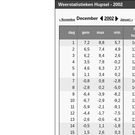
Weerstatistieken Hupsel - 2002
December
2002
« November
Januari »
dag
gem
max
min
h
1
7,2
8,8
5,7
1
2
6,5
7,4
4,9
1
3
6,2
8,4
2,6
1
4
3,5
7,8
-0,2
1
5
4,6
6,3
2,7
1
6
1,1
3,4
0,2
1
7
-0,8
0,8
-2,8
1
8
-2,8
0,2
-5,0
1
9
-6,4
-3,9
-8,2
1
10
-6,7
-2,9
-9,2
1
11
-5,9
-2,1
-9,1
1
12
-4,4
-1,7
-7,5
1
13
-2,6
-0,6
-6,3
1
14
-0,5
1,1
-1,8
1
15
1,5
2,6
0,3
1