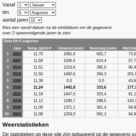
Vanaf
t/m
aantal jaren
Kies een vanaf-datum na de einddatum om de gegevens
over 2 opeenvolgende jaren te zien.
Data t/m 6 augustus
Jaar
Temp. (gem)▼
Zonuren (som)
Neerslag (som)
Warmte
11,70
1081,6
655,7
73,6
1
2024
11,68
1109,4
614,4
57,7
2
2007
11,51
1210,6
395,5
90,4
3
2014
11,50
1482,6
266,3
201,
4
2018
11,39
0,0
0,0
43,6
5
1990
11,24
1442,8
333,6
177,
6
2026
11,18
1447,0
333,4
91,1
7
2022
11,12
1290,7
298,5
143,
8
2019
11,09
1371,1
361,4
59,9
9
2020
11,08
1259,0
591,2
94,9
10
2023
Weerstatistieken
De statistieken op deze site zijn gebaseerd op de gegevens v