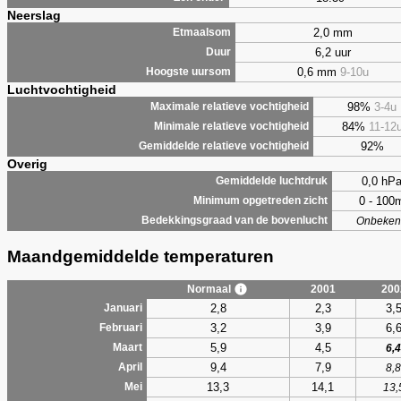
Neerslag
2,0 mm
Etmaalsom
6,2 uur
Duur
0,6 mm
9-10u
Hoogste uursom
Luchtvochtigheid
98%
3-4u
Maximale relatieve vochtigheid
84%
11-12
Minimale relatieve vochtigheid
92%
Gemiddelde relatieve vochtigheid
Overig
0,0 hP
Gemiddelde luchtdruk
0 - 100
Minimum opgetreden zicht
Bedekkingsgraad van de bovenlucht
Onbeken
Maandgemiddelde temperaturen
Normaal
2001
200
2,8
2,3
3,
Januari
3,2
3,9
6,
Februari
5,9
4,5
Maart
6,4
9,4
7,9
April
8,8
13,3
14,1
Mei
13,