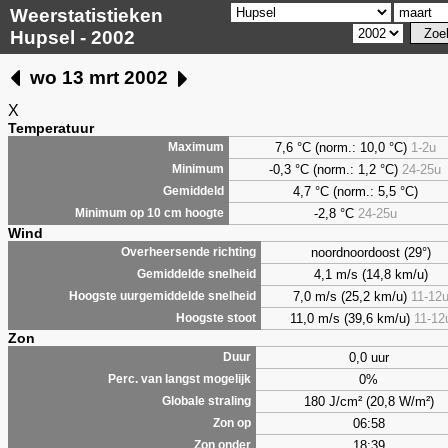
Weerstatistieken
Hupsel - 2002
wo 13 mrt 2002
X
Temperatuur
7,6
°C (norm.: 10,0 °C)
1-2u
Maximum
-0,3 °C (norm.: 1,2 °C)
24-25u
Minimum
4,7
°C (norm.: 5,5 °C)
Gemiddeld
-2,8 °C
24-25u
Minimum op 10 cm hoogte
Wind
noordnoordoost (29°)
Overheersende richting
4,1 m/s (14,8 km/u)
Gemiddelde snelheid
7,0 m/s (25,2 km/u)
11-12
Hoogste uurgemiddelde snelheid
11,0 m/s (39,6 km/u)
11-12
Hoogste stoot
Zon
0,0 uur
Duur
0%
Perc. van langst mogelijk
180 J/cm² (20,8 W/m²)
Globale straling
06:58
Zon op
18:39
Zon onder