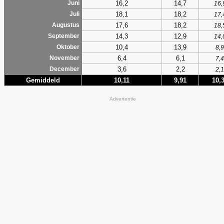
16,2
14,7
Juni
16,
18,1
18,2
Juli
17,
17,6
18,2
Augustus
18,
14,3
12,9
September
14,
10,4
13,9
Oktober
8,9
6,4
6,1
November
7,4
3,6
2,2
December
2,1
Gemiddeld
10,11
9,91
10,
Advertentie