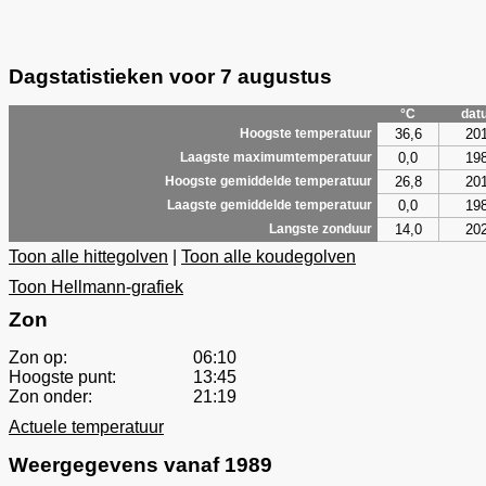
Dagstatistieken voor 7 augustus
°C
dat
36,6
20
Hoogste temperatuur
0,0
19
Laagste maximumtemperatuur
26,8
20
Hoogste gemiddelde temperatuur
0,0
19
Laagste gemiddelde temperatuur
14,0
20
Langste zonduur
Toon alle hittegolven
|
Toon alle koudegolven
Toon Hellmann-grafiek
Zon
Zon op:
06:10
Hoogste punt:
13:45
Zon onder:
21:19
Actuele temperatuur
Weergegevens vanaf 1989