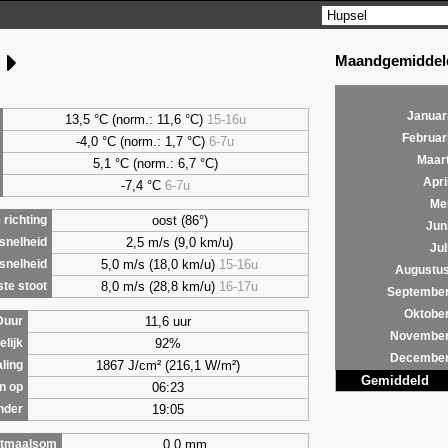
Maandgemiddeld
g
Januar
13,5 °C (norm.: 11,6 °C)
15-16u
Februar
-4,0 °C (norm.: 1,7 °C)
6-7u
Maar
5,1
°C (norm.: 6,7 °C)
Apri
-7,4 °C
6-7u
Me
oost (86°)
richting
Jun
2,5 m/s (9,0 km/u)
snelheid
Jul
5,0 m/s (18,0 km/u)
15-16u
snelheid
Augustu
8,0 m/s (28,8 km/u)
16-17u
te stoot
Septembe
Oktobe
11,6 uur
Duur
Novembe
92%
lijk
Decembe
1867 J/cm² (216,1 W/m²)
aling
Gemiddeld
06:23
n op
19:05
nder
0,0 mm
tmaalsom