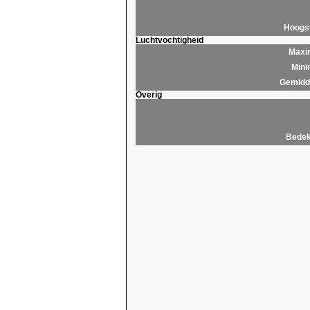
Hoogs
Luchtvochtigheid
Maxim
Mini
Gemidde
Overig
Bedek