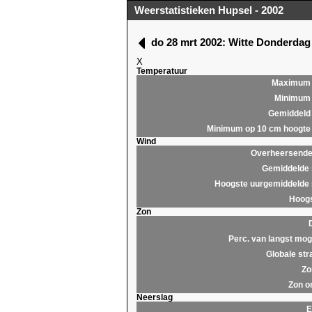
Weerstatistieken Hupsel - 2002
do 28 mrt 2002: Witte Donderda
X
Temperatuur
Maximum
Minimum
Gemiddeld
Minimum op 10 cm hoogte
Wind
Overheersende 
Gemiddelde 
Hoogste uurgemiddelde 
Hoogs
Zon
Perc. van langst moge
Globale str
Zo
Zon o
Neerslag
E