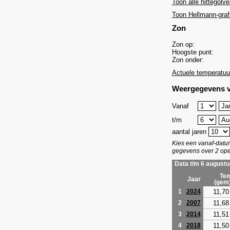
Toon alle hittegolve
Toon Hellmann-graf
Zon
Zon op:
Hoogste punt:
Zon onder:
Actuele temperatuu
Weergegevens v
Vanaf
t/m
aantal jaren
Kies een vanaf-dat
gegevens over 2 ope
Data t/m 6 augustu
Tem
Jaar
(gem
11,70
1
2024
11,68
2
2007
11,51
3
2014
11,50
4
2018