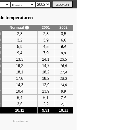
e temperaturen
Normaal
2001
2002
2,8
2,3
3,5
i
3,2
3,9
6,6
i
5,9
4,5
t
6,4
9,4
7,9
l
8,8
13,3
14,1
i
13,5
16,2
14,7
i
16,9
18,1
18,2
i
17,4
17,6
18,2
s
18,5
14,3
12,9
r
14,0
10,4
13,9
r
8,9
6,4
6,1
r
7,4
3,6
2,2
r
2,1
10,11
9,91
10,33
Advertentie