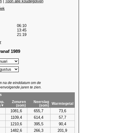
n
|
Toon alle koudegolven
iek
06:10
13:45
21:19
r
anaf 1989
um na de einddatum om de
envolgende jaren te zien.
s
p.
Zonuren
Neerslag
Warmtegetal
)▼
(som)
(som)
1081,6
655,7
73,6
1109,4
614,4
57,7
1210,6
395,5
90,4
1482,6
266,3
201,9