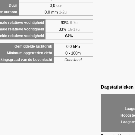
0,0 uur
Duur
0,0 mm
1-2u
te uursom
93%
6-7u
ale relatieve vochtigheid
33%
16-17u
male relatieve vochtigheid
64%
lde relatieve vochtigheid
0,0 hPa
Gemiddelde luchtdruk
0 - 100m
Minimum opgetreden zicht
kingsgraad van de bovenlucht
Onbekend
Dagstatistieken
Laags
Hoogste
Laagste