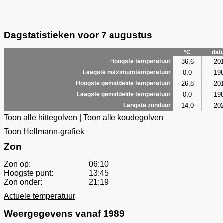
Dagstatistieken voor 7 augustus
°C
dat
36,6
20
Hoogste temperatuur
0,0
19
Laagste maximumtemperatuur
26,8
20
Hoogste gemiddelde temperatuur
0,0
19
Laagste gemiddelde temperatuur
14,0
20
Langste zonduur
Toon alle hittegolven
|
Toon alle koudegolven
Toon Hellmann-grafiek
Zon
Zon op:
06:10
Hoogste punt:
13:45
Zon onder:
21:19
Actuele temperatuur
Weergegevens vanaf 1989