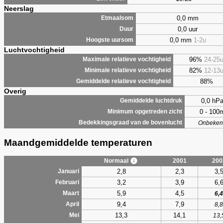
Neerslag
0,0 mm
Etmaalsom
0,0 uur
Duur
0,0 mm
1-2u
Hoogste uursom
Luchtvochtigheid
96%
24-25
Maximale relatieve vochtigheid
82%
12-13
Minimale relatieve vochtigheid
88%
Gemiddelde relatieve vochtigheid
Overig
0,0 hP
Gemiddelde luchtdruk
0 - 100
Minimum opgetreden zicht
Bedekkingsgraad van de bovenlucht
Onbeken
Maandgemiddelde temperaturen
Normaal
2001
200
2,8
2,3
3,
Januari
3,2
3,9
6,
Februari
5,9
4,5
Maart
6,4
9,4
7,9
April
8,8
13,3
14,1
Mei
13,