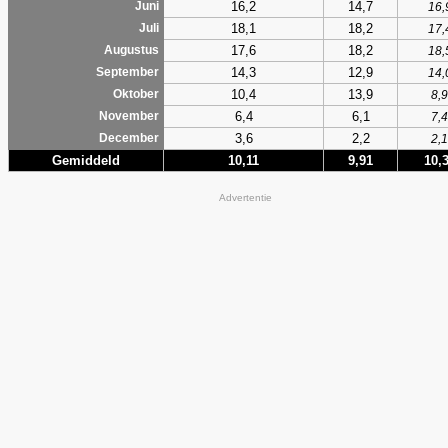
16,2
14,7
Juni
16,
18,1
18,2
Juli
17,
17,6
18,2
Augustus
18,
14,3
12,9
September
14,
10,4
13,9
Oktober
8,9
6,4
6,1
November
7,4
3,6
2,2
December
2,1
Gemiddeld
10,11
9,91
10,
Advertentie