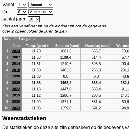
Vanaf
t/m
aantal jaren
Kies een vanaf-datum na de einddatum om de gegevens
over 2 opeenvolgende jaren te zien.
Data t/m 6 augustus
Jaar
Temp. (gem)▼
Zonuren (som)
Neerslag (som)
Warmte
11,70
1081,6
655,7
73,6
1
2024
11,68
1109,4
614,4
57,7
2
2007
11,51
1210,6
395,5
90,4
3
2014
11,50
1482,6
266,3
201,
4
2018
11,39
0,0
0,0
43,6
5
1990
11,33
1462,9
333,4
182,
6
2026
11,18
1447,0
333,4
91,1
7
2022
11,12
1290,7
298,5
143,
8
2019
11,09
1371,1
361,4
59,9
9
2020
11,08
1259,0
591,2
94,9
10
2023
Weerstatistieken
De statistieken op deze site zijn gebaseerd op de gegevens v