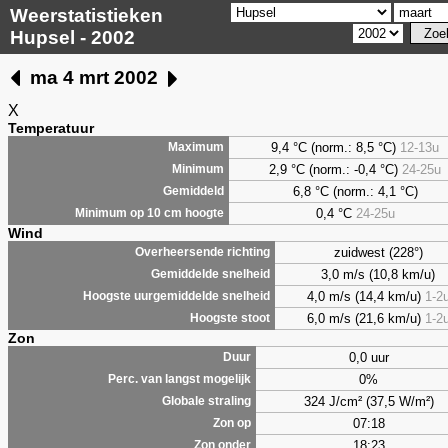
Weerstatistieken
Hupsel - 2002
ma 4 mrt 2002
X
Temperatuur
9,4 °C (norm.: 8,5 °C)
12-13u
Maximum
2,9 °C (norm.: -0,4 °C)
24-25u
Minimum
6,8 °C (norm.: 4,1 °C)
Gemiddeld
0,4 °C
24-25u
Minimum op 10 cm hoogte
Wind
zuidwest (228°)
Overheersende richting
3,0 m/s (10,8 km/u)
Gemiddelde snelheid
4,0 m/s (14,4 km/u)
1-2
Hoogste uurgemiddelde snelheid
6,0 m/s (21,6 km/u)
1-2
Hoogste stoot
Zon
0,0 uur
Duur
0%
Perc. van langst mogelijk
324 J/cm² (37,5 W/m²)
Globale straling
07:18
Zon op
18:23
Zon onder