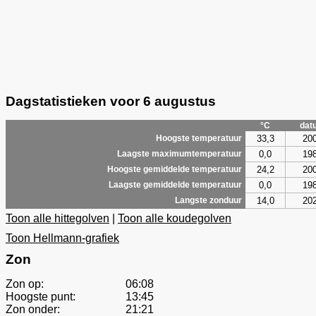
Dagstatistieken voor 6 augustus
°C
dat
33,3
20
Hoogste temperatuur
0,0
19
Laagste maximumtemperatuur
24,2
20
Hoogste gemiddelde temperatuur
0,0
19
Laagste gemiddelde temperatuur
14,0
20
Langste zonduur
Toon alle hittegolven
|
Toon alle koudegolven
Toon Hellmann-grafiek
Zon
Zon op:
06:08
Hoogste punt:
13:45
Zon onder:
21:21