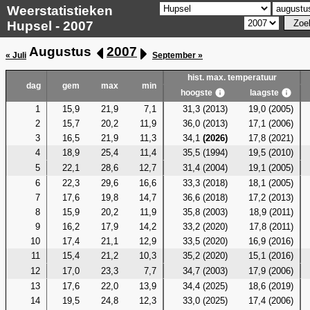
Weerstatistieken
Hupsel - 2007
Augustus
2007
« Juli
September »
hist. max. temperatuur
dag
gem
max
min
hoogste
laagste
1
15,9
21,9
7,1
31,3 (2013)
19,0 (2005)
2
15,7
20,2
11,9
36,0 (2013)
17,1 (2006)
3
16,5
21,9
11,3
34,1
(2026)
17,8 (2021)
4
18,9
25,4
11,4
35,5 (1994)
19,5 (2010)
5
22,1
28,6
12,7
31,4 (2004)
19,1 (2005)
6
22,3
29,6
16,6
33,3 (2018)
18,1 (2005)
7
17,6
19,8
14,7
36,6 (2018)
17,2 (2013)
8
15,9
20,2
11,9
35,8 (2003)
18,9 (2011)
9
16,2
17,9
14,2
33,2 (2020)
17,8 (2011)
10
17,4
21,1
12,9
33,5 (2020)
16,9 (2016)
11
15,4
21,2
10,3
35,2 (2020)
15,1 (2016)
12
17,0
23,3
7,7
34,7 (2003)
17,9 (2006)
13
17,6
22,0
13,9
34,4 (2025)
18,6 (2019)
14
19,5
24,8
12,3
33,0 (2025)
17,4 (2006)