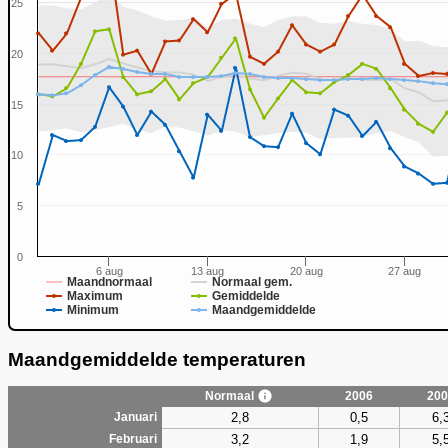
25
20
15
0
10
5
0
6 aug
13 aug
20 aug
27 aug
Maandnormaal
Normaal gem.
Maximum
Gemiddelde
Minimum
Maandgemiddelde
Maandgemiddelde temperaturen
Normaal
2006
200
2,8
0,5
6,
Januari
3,2
1,9
5,
Februari