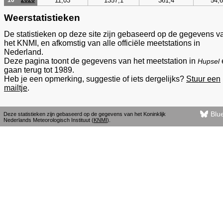
11,03
1357,1
361,4
54,6
10
2020
Weerstatistieken
De statistieken op deze site zijn gebaseerd op de gegevens v
het KNMI, en afkomstig van alle officiële meetstations in
Nederland.
Deze pagina toont de gegevens van het meetstation in
Hupsel
gaan terug tot 1989.
Heb je een opmerking, suggestie of iets dergelijks?
Stuur een
mailtje
.
Blu
Deze statistieken zijn gebaseerd op de gegevens van het Koninklijk
Nederlands Meteorologisch Instituut (
KNMI
).