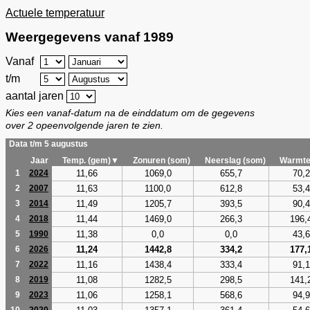
Actuele temperatuur
Weergegevens vanaf 1989
Vanaf
t/m
aantal jaren
Kies een vanaf-datum na de einddatum om de gegevens
over 2 opeenvolgende jaren te zien.
Data t/m 5 augustus
Jaar
Temp. (gem)▼
Zonuren (som)
Neerslag (som)
Warmte
11,66
1069,0
655,7
70,2
1
2024
11,63
1100,0
612,8
53,4
2
2007
11,49
1205,7
393,5
90,4
3
2014
11,44
1469,0
266,3
196,
4
2018
11,38
0,0
0,0
43,6
5
1990
11,24
1442,8
334,2
177,
6
2026
11,16
1438,4
333,4
91,1
7
2022
11,08
1282,5
298,5
141,
8
2019
11,06
1258,1
568,6
94,9
9
2023