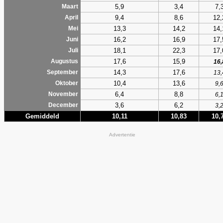
5,9
3,4
7,
Maart
9,4
8,6
12,
April
13,3
14,2
14,
Mei
16,2
16,9
17,
Juni
18,1
22,3
17,
Juli
17,6
15,9
Augustus
16,
14,3
17,6
September
13,
10,4
13,6
Oktober
9,
6,4
8,8
November
6,
3,6
6,2
December
3,
Gemiddeld
10,11
10,83
10,
Advertentie