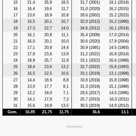
15
21,4
25,8
18,5
31,7 (2001)
19,1 (2014)
16
16,4
19,6
11,7
31,0 (2020)
16,2 (2015)
17
13,6
18,9
10,8
28,6 (2002)
15,2 (2015)
18
15,5
20,1
10,7
32,0 (2012)
15,2 (1990)
19
17,3
22,7
14,0
34,6 (2012)
16,1 (2014)
20
16,1
20,8
11,1
35,4 (2009)
17,0 (2014)
21
16,0
20,1
10,0
30,6 (2020)
17,8 (2004)
22
17,1
20,8
14,4
30,9 (1991)
14,5 (1993)
23
17,8
23,6
13,8
31,2 (2022)
16,8 (2014)
24
18,9
25,7
11,8
33,1 (2022)
16,6 (1998)
25
18,4
23,6
13,2
32,7 (2022)
15,8 (1993)
26
16,5
22,5
10,6
33,1 (2019)
13,1 (1998)
27
14,4
18,9
8,8
33,8 (2019)
15,8 (1998)
28
13,0
17,7
8,1
31,3 (2019)
15,1 (1998)
29
12,2
18,0
7,1
29,5 (2017)
14,5 (1996)
30
14,1
17,9
7,2
25,7 (2015)
16,0 (2011)
31
15,6
19,8
13,5
30,5 (2019)
14,9 (2012)
Gem.
16,85
21,75
11,75
36,6
13,1
Advertentie