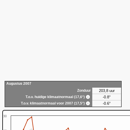
Augustus 2007
203,8 uur
Zonduur
-0.8°
T.o.v. huidige klimaatnormaal (17,6°)
-0.6°
T.o.v. klimaatnormaal voor 2007 (17,5°)
30