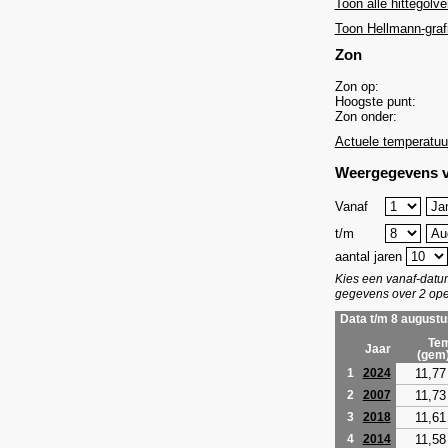
Toon alle hittegolve
Toon Hellmann-graf
Zon
Zon op:
Hoogste punt:
Zon onder:
Actuele temperatuu
Weergegevens v
Vanaf
t/m
aantal jaren
Kies een vanaf-dat
gegevens over 2 ope
Data t/m 8 augustu
Tem
Jaar
(gem
11,77
1
2024
11,73
2
2007
11,61
3
2018
11,58
4
2014