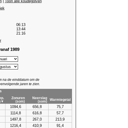
n
|
Toon alle koudegolven
iek
06:13
13:44
21:16
r
anaf 1989
um na de einddatum om de
envolgende jaren te zien.
s
p.
Zonuren
Neerslag
Warmtegetal
)▼
(som)
(som)
1094,6
656,8
75,7
1114,8
616,8
57,7
1497,8
267,0
213,9
1216,4
410,9
91,4