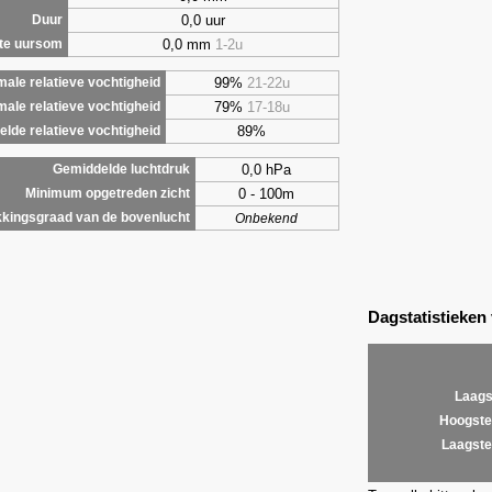
0,0 uur
Duur
0,0 mm
1-2u
te uursom
99%
21-22u
ale relatieve vochtigheid
79%
17-18u
male relatieve vochtigheid
89%
lde relatieve vochtigheid
0,0 hPa
Gemiddelde luchtdruk
0 - 100m
Minimum opgetreden zicht
kingsgraad van de bovenlucht
Onbekend
Dagstatistieken
Laags
Hoogste
Laagste