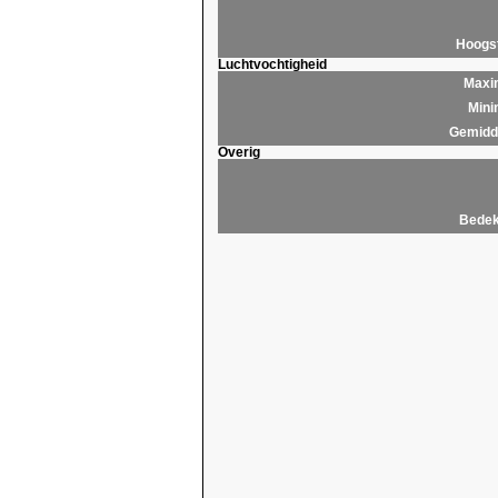
Hoogs
Luchtvochtigheid
Maxim
Mini
Gemidde
Overig
Bedek