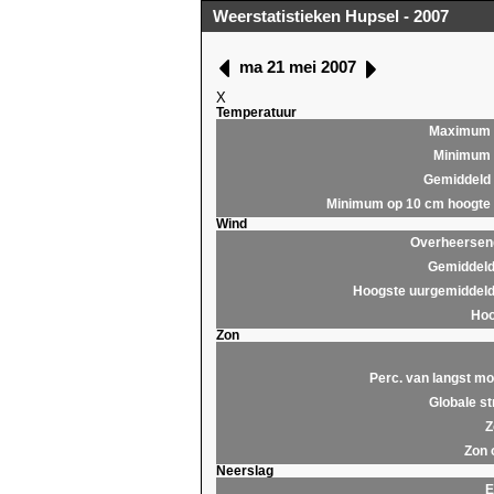
Weerstatistieken Hupsel - 2007
ma 21 mei 2007
X
Temperatuur
Maximum
Minimum
Gemiddeld
Minimum op 10 cm hoogte
Wind
Overheersend
Gemiddeld
Hoogste uurgemiddeld
Hoo
Zon
Perc. van langst mo
Globale st
Z
Zon 
Neerslag
E