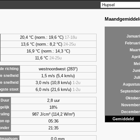
Maandgemiddeld
Januari
20,4 °C (norm.: 19,6 °C)
17-18u
Februari
13,6 °C (norm.: 8,2 °C)
24-25u
Maart
16,9 °C (norm.: 14,3 °C)
April
11,6 °C
24-25u
Mei
westnoordwest (283°)
e richting
Juni
1,5 m/s (5,4 km/u)
e snelheid
Juli
3,0 m/s (10,8 km/u)
1-2u
e snelheid
Augustus
6,0 m/s (21,6 km/u)
1-2u
gste stoot
September
Oktober
2,8 uur
Duur
November
18%
gelijk
December
987 J/cm² (114,2 W/m²)
raling
Gemiddeld
05:36
on op
21:35
onder
0,0 mm
tmaalsom