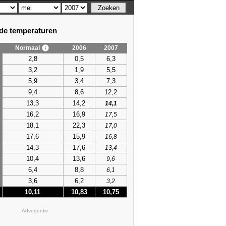
e temperaturen
Normaal
2006
2007
2,8
0,5
6,3
3,2
1,9
5,5
5,9
3,4
7,3
9,4
8,6
12,2
13,3
14,2
14,1
16,2
16,9
17,5
18,1
22,3
17,0
17,6
15,9
16,8
14,3
17,6
13,4
10,4
13,6
9,6
6,4
8,8
6,1
3,6
6,2
3,2
10,11
10,83
10,75
Advertentie