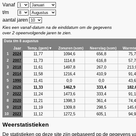
Vanaf
t/m
aantal jaren
Kies een vanaf-datum na de einddatum om de gegevens
over 2 opeenvolgende jaren te zien.
Data t/m 8 augustus
Jaar
Temp. (gem)▼
Zonuren (som)
Neerslag (som)
Warmte
11,77
1094,6
656,8
75,7
1
2024
11,73
1114,8
616,8
57,7
2
2007
11,61
1497,8
267,0
213,
3
2018
11,58
1216,4
410,9
91,4
4
2014
11,41
0,0
0,0
43,6
5
1990
11,33
1462,9
333,4
182,
6
2026
11,24
1473,6
333,4
91,1
7
2022
11,21
1398,3
361,4
74,4
8
2020
11,19
1309,8
298,5
145,
9
2019
11,12
1272,5
605,1
94,9
10
2023
Weerstatistieken
De statistieken op deze site zijn gebaseerd op de gegevens v