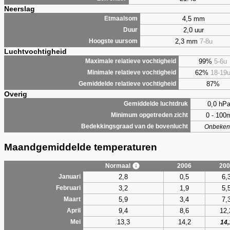
Neerslag
4,5 mm
Etmaalsom
2,0 uur
Duur
2,3 mm
7-8u
Hoogste uursom
Luchtvochtigheid
99%
5-6u
Maximale relatieve vochtigheid
62%
18-19
Minimale relatieve vochtigheid
87%
Gemiddelde relatieve vochtigheid
Overig
0,0 hP
Gemiddelde luchtdruk
0 - 100
Minimum opgetreden zicht
Bedekkingsgraad van de bovenlucht
Onbeken
Maandgemiddelde temperaturen
Normaal
2006
200
2,8
0,5
6,
Januari
3,2
1,9
5,
Februari
5,9
3,4
7,
Maart
9,4
8,6
12,
April
13,3
14,2
Mei
14,