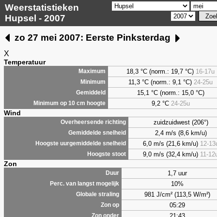
Weerstatistieken
Hupsel - 2007
zo 27 mei 2007: Eerste Pinksterdag
X
Temperatuur
18,3 °C (norm.: 19,7 °C)
16-17u
Maximum
11,3 °C (norm.: 9,1 °C)
24-25u
Minimum
15,1 °C (norm.: 15,0 °C)
Gemiddeld
9,2
°C
24-25u
Minimum op 10 cm hoogte
Wind
zuidzuidwest (206°)
Overheersende richting
2,4 m/s (8,6 km/u)
Gemiddelde snelheid
6,0 m/s (21,6 km/u)
12-13
Hoogste uurgemiddelde snelheid
9,0 m/s (32,4 km/u)
11-12
Hoogste stoot
Zon
1,7 uur
Duur
10%
Perc. van langst mogelijk
981 J/cm² (113,5 W/m²)
Globale straling
05:29
Zon op
21:43
Zon onder