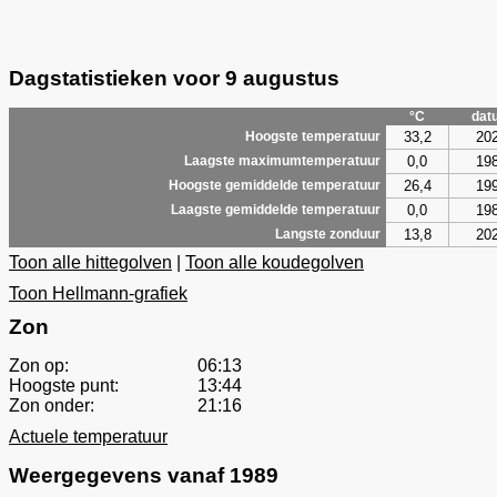
Dagstatistieken voor 9 augustus
°C
dat
33,2
20
Hoogste temperatuur
0,0
19
Laagste maximumtemperatuur
26,4
19
Hoogste gemiddelde temperatuur
0,0
19
Laagste gemiddelde temperatuur
13,8
20
Langste zonduur
Toon alle hittegolven
|
Toon alle koudegolven
Toon Hellmann-grafiek
Zon
Zon op:
06:13
Hoogste punt:
13:44
Zon onder:
21:16
Actuele temperatuur
Weergegevens vanaf 1989