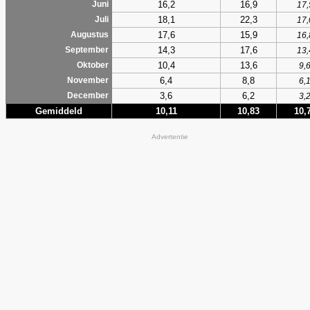
16,2
16,9
Juni
17,
18,1
22,3
Juli
17,
17,6
15,9
Augustus
16,
14,3
17,6
September
13,
10,4
13,6
Oktober
9,
6,4
8,8
November
6,
3,6
6,2
December
3,
Gemiddeld
10,11
10,83
10,
Advertentie