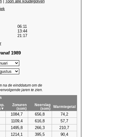
n
|
Toon alle koudegolven
iek
06:11
13:44
21:17
r
anaf 1989
um na de einddatum om de
envolgende jaren te zien.
s
p.
Zonuren
Neerslag
Warmtegetal
)▼
(som)
(som)
1084,7
656,8
74,2
1109,4
616,8
57,7
1495,8
266,3
210,7
1214,1
395,5
90,4