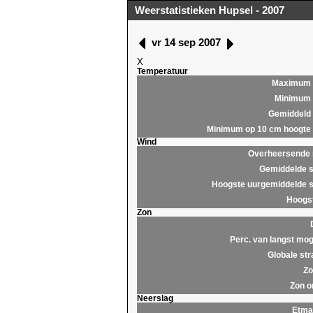
Weerstatistieken Hupsel - 2007
vr 14 sep 2007
X
Temperatuur
Maximum
Minimum
Gemiddeld
Minimum op 10 cm hoogte
Wind
Overheersende r
Gemiddelde s
Hoogste uurgemiddelde s
Hoogst
Zon
Perc. van langst mog
Globale str
Zo
Zon o
Neerslag
Etma