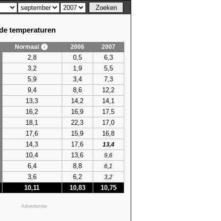
e temperaturen
Normaal
2006
2007
2,8
0,5
6,3
3,2
1,9
5,5
5,9
3,4
7,3
9,4
8,6
12,2
13,3
14,2
14,1
16,2
16,9
17,5
18,1
22,3
17,0
17,6
15,9
16,8
14,3
17,6
13,4
10,4
13,6
9,6
6,4
8,8
6,1
3,6
6,2
3,2
10,11
10,83
10,75
Advertentie