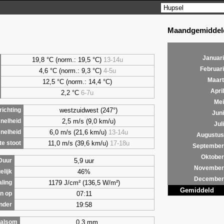
Maandgemiddeld
Januari
19,8 °C (norm.: 19,5 °C)
13-14u
Februari
4,6
°C (norm.: 9,3 °C)
4-5u
Maart
12,5 °C (norm.: 14,4 °C)
April
2,2
°C
6-7u
Mei
westzuidwest (247°)
ichting
Juni
2,5 m/s (9,0 km/u)
nelheid
Juli
6,0 m/s (21,6 km/u)
13-14u
nelheid
Augustus
11,0 m/s (39,6 km/u)
17-18u
e stoot
September
Oktober
5,9 uur
Duur
November
46%
elijk
December
1179 J/cm² (136,5 W/m²)
aling
Gemiddeld
07:11
n op
19:58
nder
0,3 mm
alsom