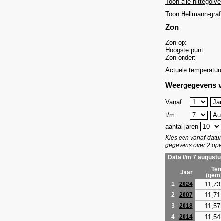
Toon alle hittegolve
Toon Hellmann-graf
Zon
Zon op:
Hoogste punt:
Zon onder:
Actuele temperatuu
Weergegevens v
Vanaf
t/m
aantal jaren
Kies een vanaf-dat
gegevens over 2 ope
Data t/m 7 augustu
Tem
Jaar
(gem
11,73
1
2024
11,71
2
2007
11,57
3
2018
11,54
4
2014