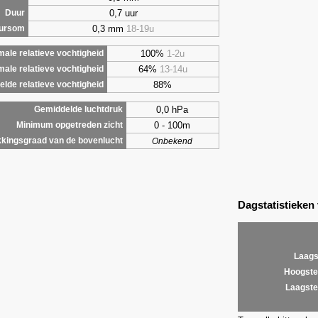
0,7 uur
Duur
0,3 mm
18-19u
uursom
100%
1-2u
ale relatieve vochtigheid
64%
13-14u
male relatieve vochtigheid
88%
lde relatieve vochtigheid
0,0 hPa
Gemiddelde luchtdruk
0 - 100m
Minimum opgetreden zicht
kingsgraad van de bovenlucht
Onbekend
Dagstatistieken
Laags
Hoogste
Laagste