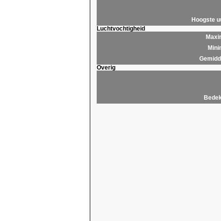
Hoogste 
Luchtvochtigheid
Maxim
Mini
Gemidde
Overig
Bedek