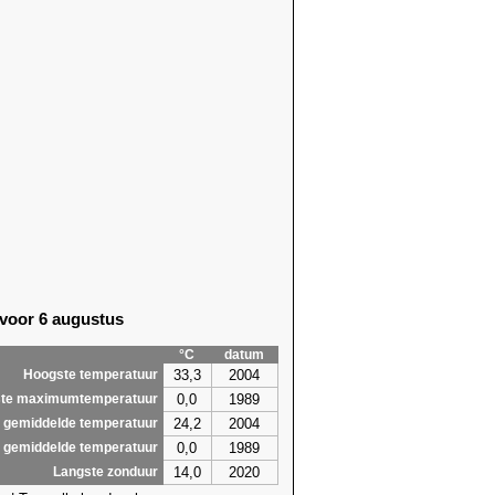
 voor 6 augustus
°C
datum
33,3
2004
Hoogste temperatuur
0,0
1989
te maximumtemperatuur
24,2
2004
 gemiddelde temperatuur
0,0
1989
 gemiddelde temperatuur
14,0
2020
Langste zonduur