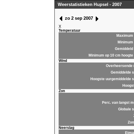
Weerstatistieken Hupsel - 2007
zo 2 sep 2007
X
Temperatuur
Maximum
Minimum
Gemiddeld
Minimum op 10 cm hoogte
Wind
Overheersende r
Gemiddelde s
Hoogste uurgemiddelde s
Hoogst
Zon
Perc. van langst m
Globale s
Zon
Neerslag
Etma