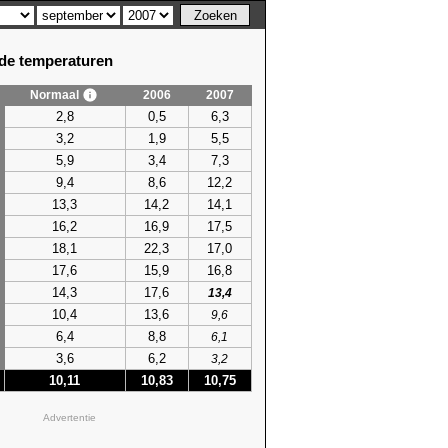
e temperaturen
Normaal
2006
2007
2,8
0,5
6,3
3,2
1,9
5,5
5,9
3,4
7,3
9,4
8,6
12,2
13,3
14,2
14,1
16,2
16,9
17,5
18,1
22,3
17,0
17,6
15,9
16,8
14,3
17,6
13,4
10,4
13,6
9,6
6,4
8,8
6,1
3,6
6,2
3,2
10,11
10,83
10,75
Advertentie