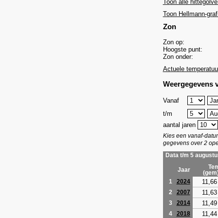
Toon alle hittegolve
Toon Hellmann-graf
Zon
Zon op:
Hoogste punt:
Zon onder:
Actuele temperatuu
Weergegevens v
Vanaf
t/m
aantal jaren
Kies een vanaf-dat
gegevens over 2 ope
Data t/m 5 augustu
Tem
Jaar
(gem
11,66
1
2024
11,63
2
2007
11,49
3
2014
11,44
4
2018