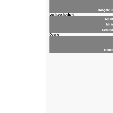
Hoogste 
Luchtvochtigheid
Maxim
Mini
Gemidde
Overig
Bedek