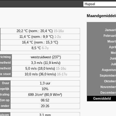
Maandgemiddeld
Januari
20,2 °C (norm.: 20,4 °C)
15-16u
Februari
11,4 °C (norm.: 9,9 °C)
1-2u
Maart
16,4 °C (norm.: 15,3 °C)
April
8,5
°C
6-7u
Mei
westzuidwest (237°)
ichting
Juni
3,3 m/s (11,9 km/u)
nelheid
Juli
5,0 m/s (18,0 km/u)
15-16u
nelheid
Augustus
10,0 m/s (36,0 km/u)
16-17u
e stoot
September
Oktober
1,3 uur
Duur
November
10%
ogelijk
December
699 J/cm² (80,9 W/m²)
traling
Gemiddeld
06:52
Zon op
20:26
 onder
3,1 mm
alsom