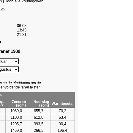
n
|
Toon alle koudegolven
iek
06:08
13:45
21:21
r
anaf 1989
um na de einddatum om de
envolgende jaren te zien.
s
p.
Zonuren
Neerslag
Warmtegetal
)▼
(som)
(som)
1069,0
655,7
70,2
1100,0
612,8
53,4
1205,7
393,5
90,4
1469,0
266,3
196,4