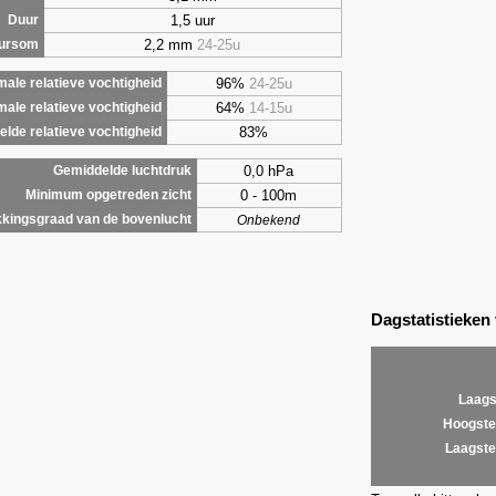
1,5 uur
Duur
2,2 mm
24-25u
uursom
96%
24-25u
ale relatieve vochtigheid
64%
14-15u
male relatieve vochtigheid
83%
lde relatieve vochtigheid
0,0 hPa
Gemiddelde luchtdruk
0 - 100m
Minimum opgetreden zicht
kingsgraad van de bovenlucht
Onbekend
Dagstatistieken
Laags
Hoogste
Laagste