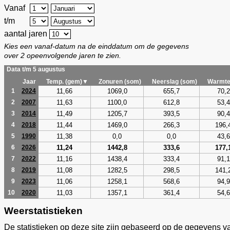
Vanaf
t/m
aantal jaren
Kies een vanaf-datum na de einddatum om de gegevens
over 2 opeenvolgende jaren te zien.
Data t/m 5 augustus
Jaar
Temp. (gem)▼
Zonuren (som)
Neerslag (som)
Warmte
11,66
1069,0
655,7
70,2
1
2024
11,63
1100,0
612,8
53,4
2
2007
11,49
1205,7
393,5
90,4
3
2014
11,44
1469,0
266,3
196,
4
2018
11,38
0,0
0,0
43,6
5
1990
11,24
1442,8
333,6
177,
6
2026
11,16
1438,4
333,4
91,1
7
2022
11,08
1282,5
298,5
141,
8
2019
11,06
1258,1
568,6
94,9
9
2023
11,03
1357,1
361,4
54,6
10
2020
Weerstatistieken
De statistieken op deze site zijn gebaseerd op de gegevens v