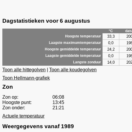
Dagstatistieken voor 6 augustus
°C
dat
33,3
20
Hoogste temperatuur
0,0
19
Laagste maximumtemperatuur
24,2
20
Hoogste gemiddelde temperatuur
0,0
19
Laagste gemiddelde temperatuur
14,0
20
Langste zonduur
Toon alle hittegolven
|
Toon alle koudegolven
Toon Hellmann-grafiek
Zon
Zon op:
06:08
Hoogste punt:
13:45
Zon onder:
21:21
Actuele temperatuur
Weergegevens vanaf 1989