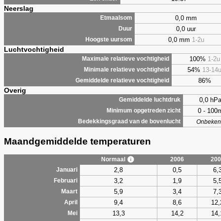
Neerslag
0,0 mm
Etmaalsom
0,0 uur
Duur
0,0 mm
1-2u
Hoogste uursom
Luchtvochtigheid
100%
1-2u
Maximale relatieve vochtigheid
54%
13-14
Minimale relatieve vochtigheid
86%
Gemiddelde relatieve vochtigheid
Overig
0,0 hP
Gemiddelde luchtdruk
0 - 100
Minimum opgetreden zicht
Bedekkingsgraad van de bovenlucht
Onbeken
Maandgemiddelde temperaturen
Normaal
2006
200
2,8
0,5
6,
Januari
3,2
1,9
5,
Februari
5,9
3,4
7,
Maart
9,4
8,6
12,
April
13,3
14,2
14,
Mei