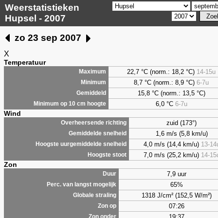
Weerstatistieken
Hupsel - 2007
zo 23 sep 2007
X
Temperatuur
22,7 °C (norm.: 18,2 °C)
14-15u
Maximum
8,7
°C (norm.: 8,9 °C)
6-7u
Minimum
15,8 °C (norm.: 13,5 °C)
Gemiddeld
6,0
°C
6-7u
Minimum op 10 cm hoogte
Wind
zuid (173°)
Overheersende richting
1,6 m/s (5,8 km/u)
Gemiddelde snelheid
4,0 m/s (14,4 km/u)
13-14
Hoogste uurgemiddelde snelheid
7,0 m/s (25,2 km/u)
14-15
Hoogste stoot
Zon
7,9 uur
Duur
65%
Perc. van langst mogelijk
1318 J/cm² (152,5 W/m²)
Globale straling
07:26
Zon op
19:37
Zon onder