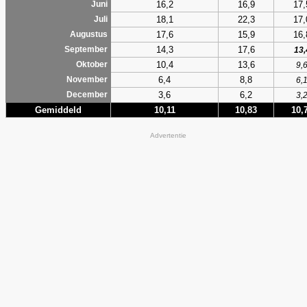
16,2
16,9
17,
Juni
18,1
22,3
17,
Juli
17,6
15,9
16,
Augustus
14,3
17,6
September
13,
10,4
13,6
Oktober
9,
6,4
8,8
November
6,
3,6
6,2
December
3,
Gemiddeld
10,11
10,83
10,
Advertentie