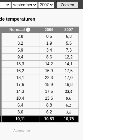
e temperaturen
Normaal
2006
2007
2,8
0,5
6,3
3,2
1,9
5,5
5,9
3,4
7,3
9,4
8,6
12,2
13,3
14,2
14,1
16,2
16,9
17,5
18,1
22,3
17,0
17,6
15,9
16,8
14,3
17,6
13,4
10,4
13,6
9,6
6,4
8,8
6,1
3,6
6,2
3,2
10,11
10,83
10,75
Advertentie