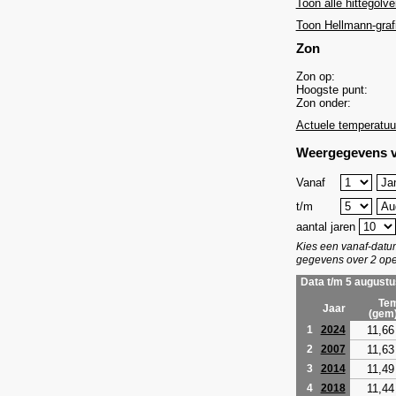
Toon alle hittegolve
Toon Hellmann-graf
Zon
Zon op:
Hoogste punt:
Zon onder:
Actuele temperatuu
Weergegevens v
Vanaf
t/m
aantal jaren
Kies een vanaf-dat
gegevens over 2 ope
Data t/m 5 augustu
Tem
Jaar
(gem
11,66
1
2024
11,63
2
2007
11,49
3
2014
11,44
4
2018