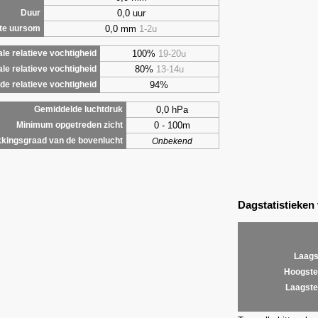
0,0 uur
Duur
0,0 mm
1-2u
te uursom
100%
19-20u
le relatieve vochtigheid
80%
13-14u
le relatieve vochtigheid
94%
e relatieve vochtigheid
0,0 hPa
Gemiddelde luchtdruk
0 - 100m
Minimum opgetreden zicht
kingsgraad van de bovenlucht
Onbekend
Dagstatistieken
Laags
Hoogste
Laagste