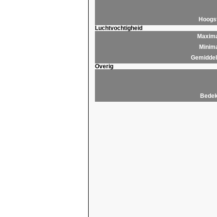
Hoogs
Luchtvochtigheid
Maxima
Minima
Gemiddeld
Overig
Bedek