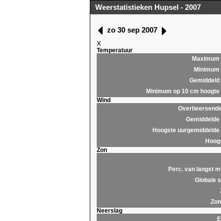
Weerstatistieken Hupsel - 2007
zo 30 sep 2007
X
Temperatuur
Maximum
Minimum
Gemiddeld
Minimum op 10 cm hoogte
Wind
Overheersende 
Gemiddelde 
Hoogste uurgemiddelde 
Hoogs
Zon
Perc. van langst m
Globale s
Zon
Neerslag
E