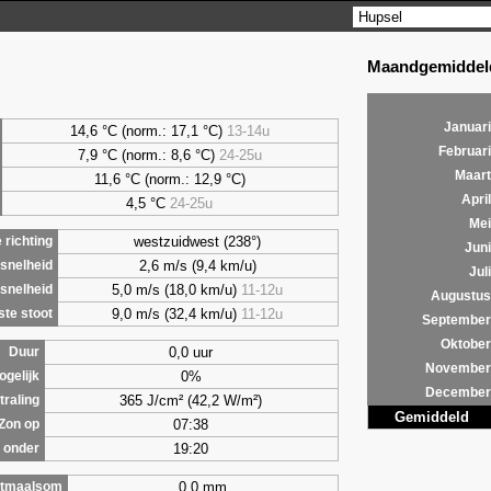
Maandgemiddeld
Januari
14,6 °C (norm.: 17,1 °C)
13-14u
Februari
7,9
°C (norm.: 8,6 °C)
24-25u
Maart
11,6 °C (norm.: 12,9 °C)
April
4,5
°C
24-25u
Mei
westzuidwest (238°)
richting
Juni
2,6 m/s (9,4 km/u)
snelheid
Juli
5,0 m/s (18,0 km/u)
11-12u
snelheid
Augustus
9,0 m/s (32,4 km/u)
11-12u
te stoot
September
Oktober
0,0 uur
Duur
November
0%
ogelijk
December
365 J/cm² (42,2 W/m²)
traling
Gemiddeld
07:38
Zon op
19:20
 onder
0,0 mm
tmaalsom