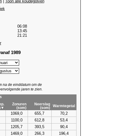
n
|
Toon alle koudegolven
iek
06:08
13:45
21:21
r
anaf 1989
um na de einddatum om de
envolgende jaren te zien.
s
p.
Zonuren
Neerslag
Warmtegetal
)▼
(som)
(som)
1069,0
655,7
70,2
1100,0
612,8
53,4
1205,7
393,5
90,4
1469,0
266,3
196,4