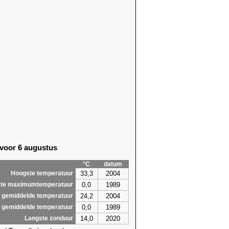
 voor 6 augustus
°C
datum
33,3
2004
Hoogste temperatuur
0,0
1989
te maximumtemperatuur
24,2
2004
 gemiddelde temperatuur
0,0
1989
 gemiddelde temperatuur
14,0
2020
Langste zonduur