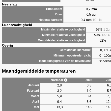
Neerslag
0,7 mm
Etmaalsom
0,5 uur
Duur
0,4 mm
10-11u
Hoogste uursom
Luchtvochtigheid
98%
1-2u
Maximale relatieve vochtigheid
59%
13-14
Minimale relatieve vochtigheid
82%
Gemiddelde relatieve vochtigheid
Overig
0,0 hP
Gemiddelde luchtdruk
0 - 100
Minimum opgetreden zicht
Bedekkingsgraad van de bovenlucht
Onbeken
Maandgemiddelde temperaturen
Normaal
2006
200
2,8
0,5
6,
Januari
3,2
1,9
5,
Februari
5,9
3,4
7,
Maart
9,4
8,6
12,
April
13,3
14,2
14,
Mei