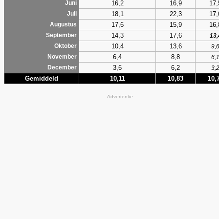
16,2
16,9
17,
Juni
18,1
22,3
17,
Juli
17,6
15,9
16,
Augustus
14,3
17,6
September
13,
10,4
13,6
Oktober
9,
6,4
8,8
November
6,
3,6
6,2
December
3,
Gemiddeld
10,11
10,83
10,
Advertentie