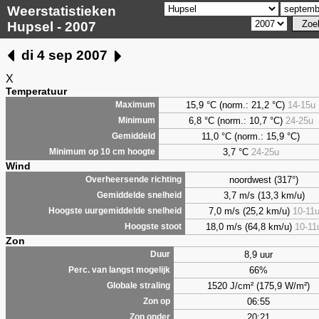
Weerstatistieken
Hupsel - 2007
di 4 sep 2007
X
Temperatuur
15,9 °C (norm.: 21,2 °C)
14-15u
Maximum
6,8
°C (norm.: 10,7 °C)
24-25u
Minimum
11,0 °C (norm.: 15,9 °C)
Gemiddeld
3,7
°C
24-25u
Minimum op 10 cm hoogte
Wind
noordwest (317°)
Overheersende richting
3,7 m/s (13,3 km/u)
Gemiddelde snelheid
7,0 m/s (25,2 km/u)
10-11
Hoogste uurgemiddelde snelheid
18,0 m/s (64,8 km/u)
10-11
Hoogste stoot
Zon
8,9 uur
Duur
66%
Perc. van langst mogelijk
1520 J/cm² (175,9 W/m²)
Globale straling
06:55
Zon op
20:21
Zon onder