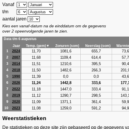
Vanaf
t/m
aantal jaren
Kies een vanaf-datum na de einddatum om de gegevens
over 2 opeenvolgende jaren te zien.
Data t/m 6 augustus
Jaar
Temp. (gem)▼
Zonuren (som)
Neerslag (som)
Warmte
11,70
1081,6
655,7
73,6
1
2024
11,68
1109,4
614,4
57,7
2
2007
11,51
1210,6
395,5
90,4
3
2014
11,50
1482,6
266,3
201,
4
2018
11,39
0,0
0,0
43,6
5
1990
11,24
1442,8
333,6
177,
6
2026
11,18
1447,0
333,4
91,1
7
2022
11,12
1290,7
298,5
143,
8
2019
11,09
1371,1
361,4
59,9
9
2020
11,08
1259,0
591,2
94,9
10
2023
Weerstatistieken
De statistieken op deze site zijn gebaseerd op de gegevens v