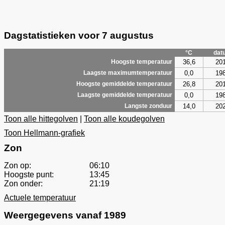
Dagstatistieken voor 7 augustus
°C
dat
36,6
20
Hoogste temperatuur
0,0
19
Laagste maximumtemperatuur
26,8
20
Hoogste gemiddelde temperatuur
0,0
19
Laagste gemiddelde temperatuur
14,0
20
Langste zonduur
Toon alle hittegolven
|
Toon alle koudegolven
Toon Hellmann-grafiek
Zon
Zon op:
06:10
Hoogste punt:
13:45
Zon onder:
21:19
Actuele temperatuur
Weergegevens vanaf 1989