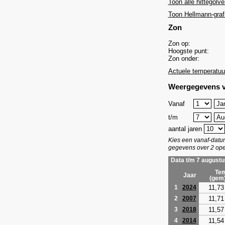
Toon alle hittegolve
Toon Hellmann-graf
Zon
Zon op:
Hoogste punt:
Zon onder:
Actuele temperatuu
Weergegevens v
Vanaf
t/m
aantal jaren
Kies een vanaf-dat
gegevens over 2 ope
Data t/m 7 augustu
Tem
Jaar
(gem
11,73
1
2024
11,71
2
2007
11,57
3
2018
11,54
4
2014