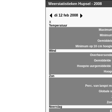
Weerstatistieken Hupsel - 2008
di 12 feb 2008
X
Temperatuur
Maximu
Minimu
Gemiddel
Minimum op 10 cm hoogt
Wind
Overheersende 
Gemiddelde 
Hoogste uurgemiddelde 
Hoogs
Zon
Perc. van langst m
Globale s
Zon
Neerslag
E