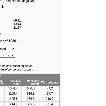
n
|
Toon alle koudegolven
iek
06:11
13:44
21:17
r
anaf 1989
um na de einddatum om de
envolgende jaren te zien.
s
p.
Zonuren
Neerslag
Warmtegetal
)▼
(som)
(som)
1084,7
656,8
74,2
1109,4
616,8
57,7
1495,8
266,3
210,7
1214,1
395,5
90,4