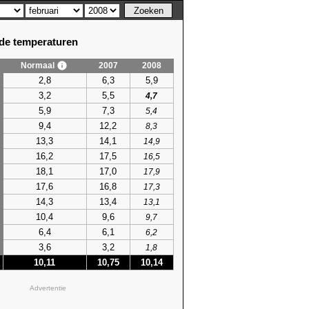
e temperaturen
Normaal
2007
2008
2,8
6,3
5,9
3,2
5,5
4,7
5,9
7,3
5,4
9,4
12,2
8,3
13,3
14,1
14,9
16,2
17,5
16,5
18,1
17,0
17,9
17,6
16,8
17,3
14,3
13,4
13,1
10,4
9,6
9,7
6,4
6,1
6,2
3,6
3,2
1,8
10,11
10,75
10,14
Advertentie