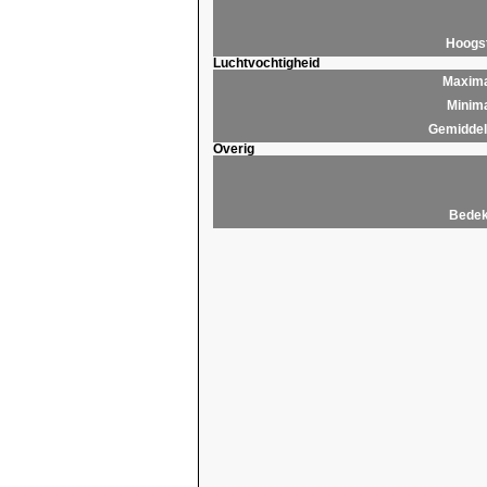
Hoogs
Luchtvochtigheid
Maxima
Minima
Gemiddeld
Overig
Bedek