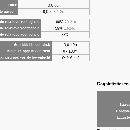
0,0 uur
Duur
0,0 mm
1-2u
te uursom
100%
20-21u
le relatieve vochtigheid
59%
13-14u
le relatieve vochtigheid
88%
e relatieve vochtigheid
0,0 hPa
Gemiddelde luchtdruk
0 - 100m
Minimum opgetreden zicht
kingsgraad van de bovenlucht
Onbekend
Dagstatistieken
Laags
Hoogste
Laagste