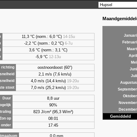
Maandgemiddeld
Januari
11,3 °C (norm.: 6,0 °C)
14-15u
m
Februari
-2,2 °C (norm.: 0,2 °C)
6-7u
m
Maart
3,6
°C (norm.: 3,1 °C)
d
April
-5,9 °C
12-13u
e
Mei
oostnoordoost (60°)
richting
Juni
2,1 m/s (7,6 km/u)
snelheid
Juli
4,0 m/s (14,4 km/u)
19-20u
snelheid
Augustus
7,0 m/s (25,2 km/u)
19-20u
te stoot
September
Oktober
8,8 uur
Duur
November
90%
ogelijk
December
823 J/cm² (95,3 W/m²)
traling
Gemiddeld
08:01
Zon op
17:45
 onder
0,0 mm
tmaalsom