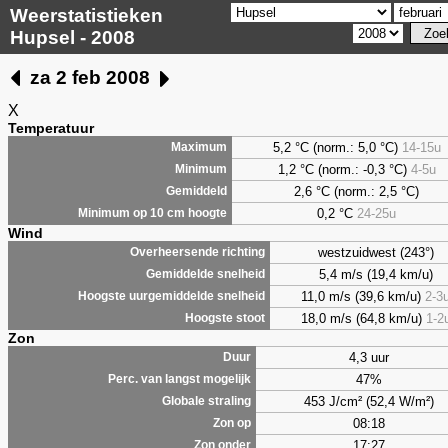
Weerstatistieken
Hupsel - 2008
za 2 feb 2008
X
Temperatuur
5,2 °C (norm.: 5,0 °C)
14-15u
Maximum
1,2 °C (norm.: -0,3 °C)
4-5u
Minimum
2,6 °C (norm.: 2,5 °C)
Gemiddeld
0,2 °C
24-25u
Minimum op 10 cm hoogte
Wind
westzuidwest (243°)
Overheersende richting
5,4 m/s (19,4 km/u)
Gemiddelde snelheid
11,0 m/s (39,6 km/u)
2-3
Hoogste uurgemiddelde snelheid
18,0 m/s (64,8 km/u)
1-2
Hoogste stoot
Zon
4,3 uur
Duur
47%
Perc. van langst mogelijk
453 J/cm² (52,4 W/m²)
Globale straling
08:18
Zon op
17:27
Zon onder