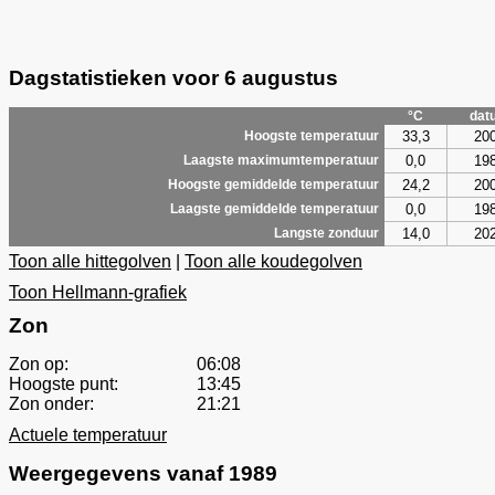
Dagstatistieken voor 6 augustus
°C
dat
33,3
20
Hoogste temperatuur
0,0
19
Laagste maximumtemperatuur
24,2
20
Hoogste gemiddelde temperatuur
0,0
19
Laagste gemiddelde temperatuur
14,0
20
Langste zonduur
Toon alle hittegolven
|
Toon alle koudegolven
Toon Hellmann-grafiek
Zon
Zon op:
06:08
Hoogste punt:
13:45
Zon onder:
21:21
Actuele temperatuur
Weergegevens vanaf 1989