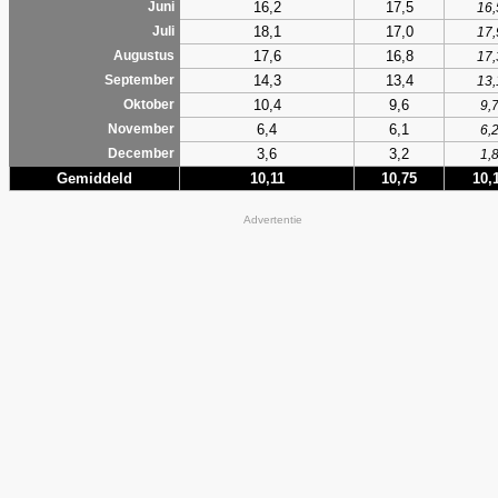
16,2
17,5
Juni
16,
18,1
17,0
Juli
17,
17,6
16,8
Augustus
17,
14,3
13,4
September
13,
10,4
9,6
Oktober
9,
6,4
6,1
November
6,
3,6
3,2
December
1,
Gemiddeld
10,11
10,75
10,
Advertentie