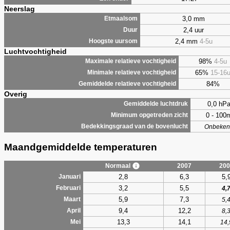
Neerslag
3,0 mm
Etmaalsom
2,4 uur
Duur
2,4 mm
4-5u
Hoogste uursom
Luchtvochtigheid
98%
4-5u
Maximale relatieve vochtigheid
65%
15-16
Minimale relatieve vochtigheid
84%
Gemiddelde relatieve vochtigheid
Overig
0,0 hP
Gemiddelde luchtdruk
0 - 100
Minimum opgetreden zicht
Bedekkingsgraad van de bovenlucht
Onbeken
Maandgemiddelde temperaturen
Normaal
2007
200
2,8
6,3
5,
Januari
3,2
5,5
Februari
4,
5,9
7,3
Maart
5,
9,4
12,2
April
8,
13,3
14,1
Mei
14,