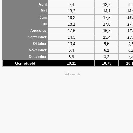
9,4
12,2
8,
April
13,3
14,1
14,
Mei
16,2
17,5
Juni
16,
18,1
17,0
Juli
17,
17,6
16,8
Augustus
17,
14,3
13,4
September
13,
10,4
9,6
Oktober
9,
6,4
6,1
November
6,
3,6
3,2
December
1,
Gemiddeld
10,11
10,75
10,
Advertentie