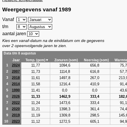
Weergegevens vanaf 1989
Vanaf
t/m
aantal jaren
Kies een vanaf-datum na de einddatum om de gegevens
over 2 opeenvolgende jaren te zien.
Data t/m 8 augustus
Jaar
Temp. (gem)▼
Zonuren (som)
Neerslag (som)
Warmte
11,77
1094,6
656,8
75,7
1
2024
11,73
1114,8
616,8
57,7
2
2007
11,61
1497,8
267,0
213,
3
2018
11,58
1216,4
410,9
91,4
4
2014
11,41
0,0
0,0
43,6
5
1990
11,33
1462,9
333,4
182,
6
2026
11,24
1473,6
333,4
91,1
7
2022
11,21
1398,3
361,4
74,4
8
2020
11,19
1309,8
298,5
145,
9
2019
11,12
1272,5
605,1
94,9
10
2023