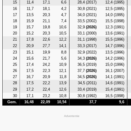
15
11,4
17,1
6,6
28,4 (2017)
12,4 (1995)
16
11,7
18,1
4,2
30,8 (2021)
12,5 (1995)
17
13,5
20,3
4,7
34,0 (2021)
14,0 (1995)
18
15,9
21,1
7,4
33,5 (2002)
15,5 (1998)
19
15,7
19,8
10,6
32,9
(2026)
12,3 (1991)
20
15,2
20,3
10,5
33,1 (2000)
13,6 (1991)
21
17,8
22,6
12,2
31,1 (1998)
15,5 (1996)
22
20,9
27,7
14,1
33,3 (2017)
14,7 (1996)
23
15,1
19,9
8,8
32,9 (2022)
13,5 (1996)
24
15,6
21,7
5,6
34,3
(2026)
14,2 (1996)
25
17,4
24,2
10,9
36,5 (2019)
15,0 (1996)
26
17,5
22,3
12,1
37,7
(2026)
16,1 (2007)
27
16,7
20,9
11,8
34,5
(2026)
14,1 (1991)
28
17,5
22,2
13,9
34,5 (2011)
14,6 (1991)
29
17,2
22,4
12,6
33,4 (2019)
15,4 (1991)
30
17,1
23,2
10,8
30,8 (1992)
16,5 (1998)
Gem.
16,48
22,09
10,54
37,7
9,6
Advertentie