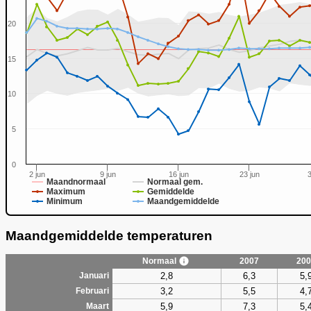
20
15
0
10
5
0
2 jun
9 jun
16 jun
23 jun
3
Maandnormaal
Normaal gem.
Maximum
Gemiddelde
Minimum
Maandgemiddelde
Maandgemiddelde temperaturen
Normaal
2007
200
2,8
6,3
5,
Januari
3,2
5,5
4,
Februari
5,9
7,3
5,
Maart