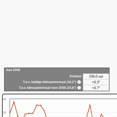
Juni 2008
234,0 uur
Zonduur
+0.3°
T.o.v. huidige klimaatnormaal (16,2°)
+0.7°
T.o.v. klimaatnormaal voor 2008 (15,8°)
30
25