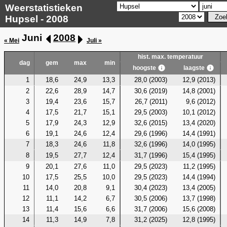
Weerstatistieken
Hupsel - 2008
Juni
2008
« Mei
Juli »
hist. max. temperatuur
dag
gem
max
min
hoogste
laagste
1
18,6
24,9
13,3
28,0 (2003)
12,9 (2013)
2
22,6
28,9
14,7
30,6 (2019)
14,8 (2001)
3
19,4
23,6
15,7
26,7 (2011)
9,6 (2012)
4
17,5
21,7
15,1
29,5 (2003)
10,1 (2012)
5
17,9
24,3
12,9
32,6 (2015)
13,4 (2020)
6
19,1
24,6
12,4
29,6 (1996)
14,4 (1991)
7
18,3
24,6
11,8
32,6 (1996)
14,0 (1995)
8
19,5
27,7
12,4
31,7 (1996)
15,4 (1995)
9
20,1
27,6
11,0
29,5 (2023)
11,2 (1995)
10
17,5
25,5
10,0
29,5 (2023)
14,4 (1994)
11
14,0
20,8
9,1
30,4 (2023)
13,4 (2005)
12
11,1
14,2
6,7
30,5 (2006)
13,7 (1998)
13
11,4
15,6
6,6
31,7 (2006)
15,6 (2008)
14
11,3
14,9
7,8
31,2 (2025)
12,8 (1995)