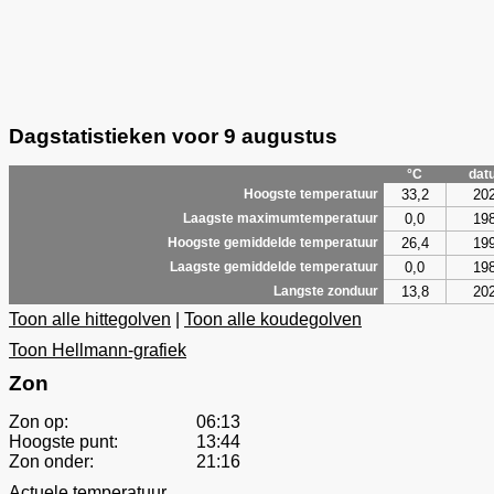
Dagstatistieken voor 9 augustus
°C
dat
33,2
20
Hoogste temperatuur
0,0
19
Laagste maximumtemperatuur
26,4
19
Hoogste gemiddelde temperatuur
0,0
19
Laagste gemiddelde temperatuur
13,8
20
Langste zonduur
Toon alle hittegolven
|
Toon alle koudegolven
Toon Hellmann-grafiek
Zon
Zon op:
06:13
Hoogste punt:
13:44
Zon onder:
21:16
Actuele temperatuur