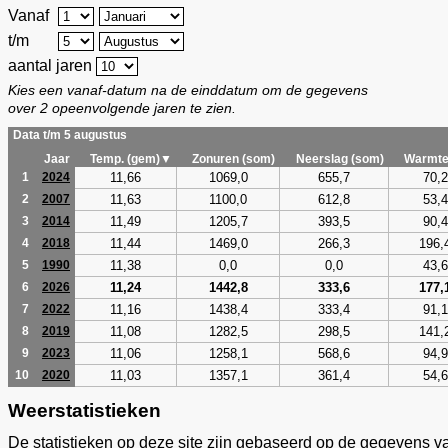
Vanaf
t/m
aantal jaren
Kies een vanaf-datum na de einddatum om de gegevens
over 2 opeenvolgende jaren te zien.
Data t/m 5 augustus
Jaar
Temp. (gem)▼
Zonuren (som)
Neerslag (som)
Warmte
11,66
1069,0
655,7
70,2
1
2024
11,63
1100,0
612,8
53,4
2
2007
11,49
1205,7
393,5
90,4
3
2014
11,44
1469,0
266,3
196,
4
2018
11,38
0,0
0,0
43,6
5
1990
11,24
1442,8
333,6
177,
6
2026
11,16
1438,4
333,4
91,1
7
2022
11,08
1282,5
298,5
141,
8
2019
11,06
1258,1
568,6
94,9
9
2023
11,03
1357,1
361,4
54,6
10
2020
Weerstatistieken
De statistieken op deze site zijn gebaseerd op de gegevens v