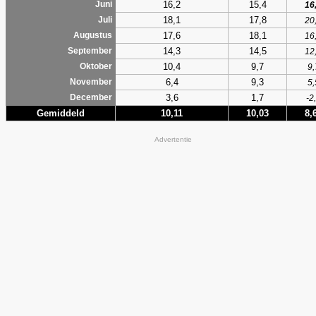
16,2
15,4
Juni
16
18,1
17,8
Juli
20
17,6
18,1
Augustus
16
14,3
14,5
September
12
10,4
9,7
Oktober
9,
6,4
9,3
November
5,
3,6
1,7
December
-2
Gemiddeld
10,11
10,03
8,
Advertentie