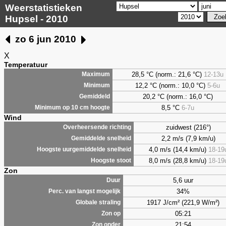
Weerstatistieken
Hupsel - 2010
zo 6 jun 2010
X
Temperatuur
28,5 °C (norm.: 21,6 °C)
12-13u
Maximum
12,2 °C (norm.: 10,0 °C)
5-6u
Minimum
20,2 °C (norm.: 16,0 °C)
Gemiddeld
8,5
°C
6-7u
Minimum op 10 cm hoogte
Wind
zuidwest (216°)
Overheersende richting
2,2 m/s (7,9 km/u)
Gemiddelde snelheid
4,0 m/s (14,4 km/u)
18-19
Hoogste uurgemiddelde snelheid
8,0 m/s (28,8 km/u)
18-19
Hoogste stoot
Zon
5,6 uur
Duur
34%
Perc. van langst mogelijk
1917 J/cm² (221,9 W/m²)
Globale straling
05:21
Zon op
21:54
Zon onder