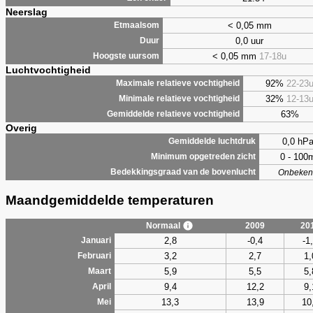
Neerslag
< 0,05 mm
Etmaalsom
0,0 uur
Duur
< 0,05 mm
17-18u
Hoogste uursom
Luchtvochtigheid
92%
22-23
Maximale relatieve vochtigheid
32%
12-13
Minimale relatieve vochtigheid
63%
Gemiddelde relatieve vochtigheid
Overig
0,0 hP
Gemiddelde luchtdruk
0 - 100
Minimum opgetreden zicht
Bedekkingsgraad van de bovenlucht
Onbeken
Maandgemiddelde temperaturen
Normaal
2009
20
2,8
-0,4
-1
Januari
3,2
2,7
1,
Februari
5,9
5,5
5,
Maart
9,4
12,2
9,
April
13,3
13,9
10
Mei