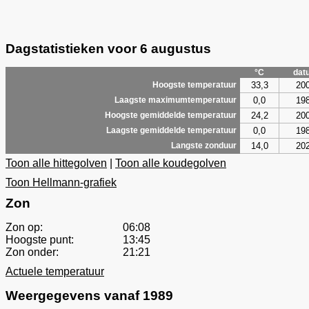
Dagstatistieken voor 6 augustus
°C
dat
33,3
20
Hoogste temperatuur
0,0
19
Laagste maximumtemperatuur
24,2
20
Hoogste gemiddelde temperatuur
0,0
19
Laagste gemiddelde temperatuur
14,0
20
Langste zonduur
Toon alle hittegolven
|
Toon alle koudegolven
Toon Hellmann-grafiek
Zon
Zon op:
06:08
Hoogste punt:
13:45
Zon onder:
21:21
Actuele temperatuur
Weergegevens vanaf 1989