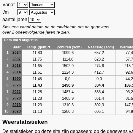
Vanaf
t/m
aantal jaren
Kies een vanaf-datum na de einddatum om de gegevens
over 2 opeenvolgende jaren te zien.
Data t/m 9 augustus
Jaar
Temp. (gem)▼
Zonuren (som)
Neerslag (som)
Warmte
11,80
1099,6
657,2
77,4
1
2024
11,75
1114,8
623,2
57,7
2
2007
11,65
1502,9
274,6
215,
3
2018
11,61
1224,3
412,7
92,6
4
2014
11,45
0,0
0,0
44,2
5
1990
11,43
1490,9
334,4
186,
6
2026
11,28
1487,4
333,4
93,2
7
2022
11,28
1405,9
361,4
81,5
8
2020
11,23
1310,3
302,3
147,
9
2019
11,13
1280,3
605,1
94,9
10
2023
Weerstatistieken
De statistieken op deze site zijn gebaseerd op de gegevens v