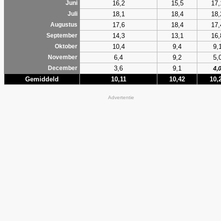
16,2
15,5
17,
Juni
18,1
18,4
18,
Juli
17,6
18,4
17,
Augustus
14,3
13,1
16,
September
10,4
9,4
9,
Oktober
6,4
9,2
5,
November
3,6
9,1
December
4,
Gemiddeld
10,11
10,42
10,
Advertentie