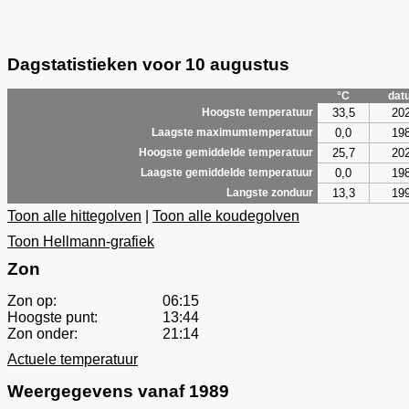
Dagstatistieken voor 10 augustus
°C
dat
33,5
20
Hoogste temperatuur
0,0
19
Laagste maximumtemperatuur
25,7
20
Hoogste gemiddelde temperatuur
0,0
19
Laagste gemiddelde temperatuur
13,3
19
Langste zonduur
Toon alle hittegolven
|
Toon alle koudegolven
Toon Hellmann-grafiek
Zon
Zon op:
06:15
Hoogste punt:
13:44
Zon onder:
21:14
Actuele temperatuur
Weergegevens vanaf 1989