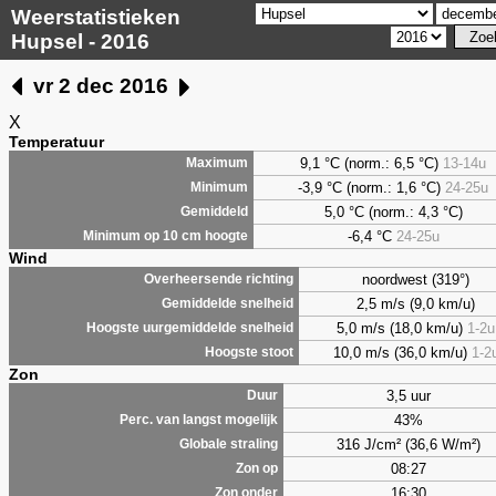
Weerstatistieken
Hupsel - 2016
vr 2 dec 2016
X
Temperatuur
9,1
°C (norm.: 6,5 °C)
13-14u
Maximum
-3,9 °C (norm.: 1,6 °C)
24-25u
Minimum
5,0
°C (norm.: 4,3 °C)
Gemiddeld
-6,4 °C
24-25u
Minimum op 10 cm hoogte
Wind
noordwest (319°)
Overheersende richting
2,5 m/s (9,0 km/u)
Gemiddelde snelheid
5,0 m/s (18,0 km/u)
1-2u
Hoogste uurgemiddelde snelheid
10,0 m/s (36,0 km/u)
1-2
Hoogste stoot
Zon
3,5 uur
Duur
43%
Perc. van langst mogelijk
316 J/cm² (36,6 W/m²)
Globale straling
08:27
Zon op
16:30
Zon onder