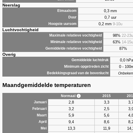
Neerslag
0,3 mm
Etmaalsom
0,7 uur
Duur
0,2 mm
9-10u
Hoogste uursom
Luchtvochtigheid
98%
22-23
Maximale relatieve vochtigheid
63%
14-15
Minimale relatieve vochtigheid
87%
Gemiddelde relatieve vochtigheid
Overig
0,0 hP
Gemiddelde luchtdruk
0 - 100
Minimum opgetreden zicht
Bedekkingsgraad van de bovenlucht
Onbeken
Maandgemiddelde temperaturen
Normaal
2015
201
2,8
3,3
3,
Januari
3,2
2,5
3,
Februari
5,9
5,6
4,
Maart
9,4
8,6
8,
April
13,3
11,9
14,
Mei