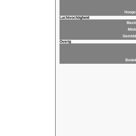
Hoogs
Luchtvochtigheid
Maxim
Mini
Gemidde
Overig
Bedek