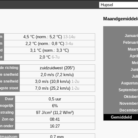
Maandgemiddeld
Januari
4,5 °C (norm.: 5,2 °C)
13-14u
m
Februari
2,2 °C (norm.: 0,8 °C)
3-4u
um
Maart
3,1 °C (norm.: 3,3 °C)
ld
April
2,0 °C
6-7u
te
Mei
zuidzuidwest (205°)
e richting
Juni
2,0 m/s (7,2 km/u)
e snelheid
Juli
3,0 m/s (10,8 km/u)
1-2u
e snelheid
Augustus
7,0 m/s (25,2 km/u)
1-2u
gste stoot
September
Oktober
0,5 uur
Duur
November
6%
mogelijk
December
97 J/cm² (11,2 W/m²)
straling
Gemiddeld
08:41
Zon op
16:27
n onder
0,7 mm
tmaalsom