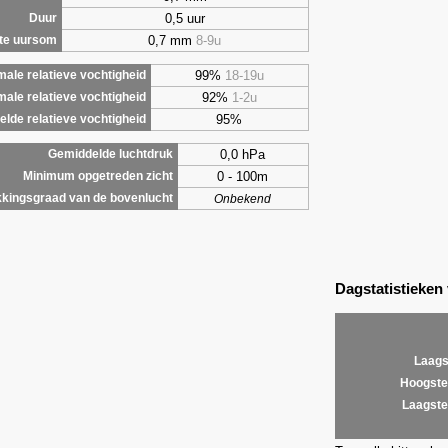
0,5 uur
Duur
0,7 mm
8-9u
te uursom
99%
18-19u
ale relatieve vochtigheid
92%
1-2u
male relatieve vochtigheid
95%
lde relatieve vochtigheid
0,0 hPa
Gemiddelde luchtdruk
0 - 100m
Minimum opgetreden zicht
kingsgraad van de bovenlucht
Onbekend
Dagstatistieken
Laags
Hoogste
Laagste