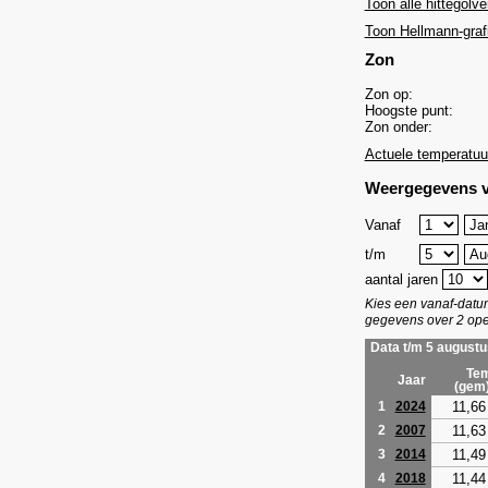
Toon alle hittegolve
Toon Hellmann-graf
Zon
Zon op:
Hoogste punt:
Zon onder:
Actuele temperatuu
Weergegevens v
Vanaf
t/m
aantal jaren
Kies een vanaf-dat
gegevens over 2 ope
Data t/m 5 augustu
Tem
Jaar
(gem
11,66
1
2024
11,63
2
2007
11,49
3
2014
11,44
4
2018