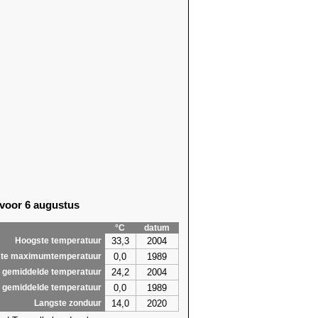
 voor 6 augustus
°C
datum
33,3
2004
Hoogste temperatuur
0,0
1989
te maximumtemperatuur
24,2
2004
 gemiddelde temperatuur
0,0
1989
 gemiddelde temperatuur
14,0
2020
Langste zonduur