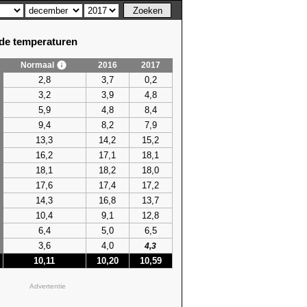
e temperaturen
Normaal
2016
2017
2,8
3,7
0,2
3,2
3,9
4,8
5,9
4,8
8,4
9,4
8,2
7,9
13,3
14,2
15,2
16,2
17,1
18,1
18,1
18,2
18,0
17,6
17,4
17,2
14,3
16,8
13,7
10,4
9,1
12,8
6,4
5,0
6,5
3,6
4,0
4,3
10,11
10,20
10,59
Advertentie