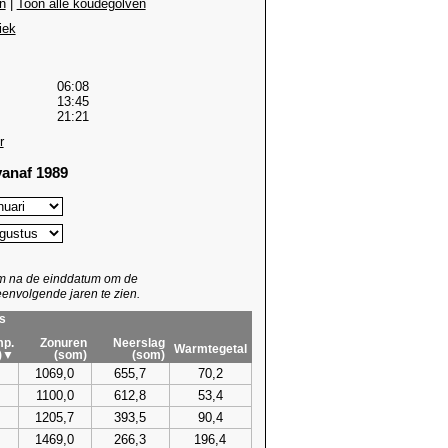
n
|
Toon alle koudegolven
iek
06:08
13:45
21:21
r
anaf 1989
um na de einddatum om de
envolgende jaren te zien.
s
p.
Zonuren
Neerslag
Warmtegetal
)▼
(som)
(som)
1069,0
655,7
70,2
1100,0
612,8
53,4
1205,7
393,5
90,4
1469,0
266,3
196,4