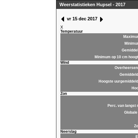
Weerstatistieken Hupsel - 2017
vr 15 dec 2017
X
Temperatuur
Maximu
Minim
Gemidde
Minimum op 10 cm hoog
Wind
Overheersend
Gemiddeld
Hoogste uurgemiddeld
Hoo
Zon
Perc. van langst 
Globale 
Zo
Neerslag
E