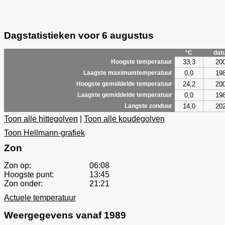
Dagstatistieken voor 6 augustus
°C
dat
33,3
20
Hoogste temperatuur
0,0
19
Laagste maximumtemperatuur
24,2
20
Hoogste gemiddelde temperatuur
0,0
19
Laagste gemiddelde temperatuur
14,0
20
Langste zonduur
Toon alle hittegolven
|
Toon alle koudegolven
Toon Hellmann-grafiek
Zon
Zon op:
06:08
Hoogste punt:
13:45
Zon onder:
21:21
Actuele temperatuur
Weergegevens vanaf 1989