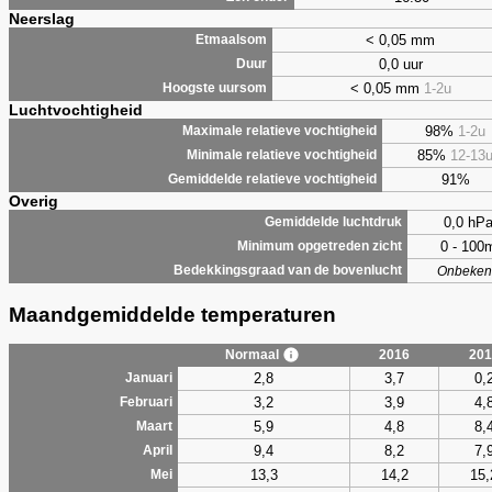
Neerslag
< 0,05 mm
Etmaalsom
0,0 uur
Duur
< 0,05 mm
1-2u
Hoogste uursom
Luchtvochtigheid
98%
1-2u
Maximale relatieve vochtigheid
85%
12-13
Minimale relatieve vochtigheid
91%
Gemiddelde relatieve vochtigheid
Overig
0,0 hP
Gemiddelde luchtdruk
0 - 100
Minimum opgetreden zicht
Bedekkingsgraad van de bovenlucht
Onbeken
Maandgemiddelde temperaturen
Normaal
2016
201
2,8
3,7
0,
Januari
3,2
3,9
4,
Februari
5,9
4,8
8,
Maart
9,4
8,2
7,
April
13,3
14,2
15,
Mei