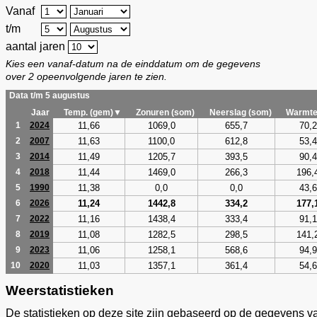
Vanaf
t/m
aantal jaren
Kies een vanaf-datum na de einddatum om de gegevens
over 2 opeenvolgende jaren te zien.
Data t/m 5 augustus
Jaar
Temp. (gem)▼
Zonuren (som)
Neerslag (som)
Warmte
11,66
1069,0
655,7
70,2
1
2024
11,63
1100,0
612,8
53,4
2
2007
11,49
1205,7
393,5
90,4
3
2014
11,44
1469,0
266,3
196,
4
2018
11,38
0,0
0,0
43,6
5
1990
11,24
1442,8
334,2
177,
6
2026
11,16
1438,4
333,4
91,1
7
2022
11,08
1282,5
298,5
141,
8
2019
11,06
1258,1
568,6
94,9
9
2023
11,03
1357,1
361,4
54,6
10
2020
Weerstatistieken
De statistieken op deze site zijn gebaseerd op de gegevens v