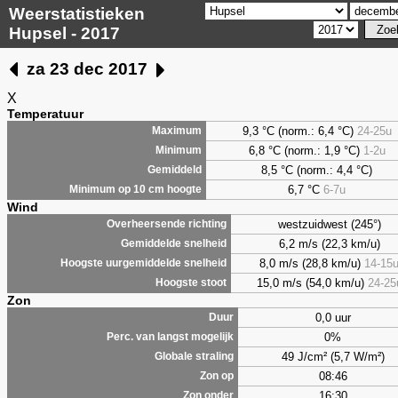
Weerstatistieken
Hupsel - 2017
za 23 dec 2017
X
Temperatuur
9,3 °C (norm.: 6,4 °C)
24-25u
Maximum
6,8 °C (norm.: 1,9 °C)
1-2u
Minimum
8,5 °C (norm.: 4,4 °C)
Gemiddeld
6,7 °C
6-7u
Minimum op 10 cm hoogte
Wind
westzuidwest (245°)
Overheersende richting
6,2 m/s (22,3 km/u)
Gemiddelde snelheid
8,0 m/s (28,8 km/u)
14-15
Hoogste uurgemiddelde snelheid
15,0 m/s (54,0 km/u)
24-25
Hoogste stoot
Zon
0,0 uur
Duur
0%
Perc. van langst mogelijk
49 J/cm² (5,7 W/m²)
Globale straling
08:46
Zon op
16:30
Zon onder