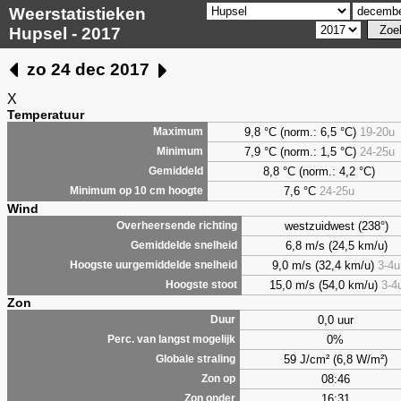
Weerstatistieken
Hupsel - 2017
zo 24 dec 2017
X
Temperatuur
9,8 °C (norm.: 6,5 °C)
19-20u
Maximum
7,9 °C (norm.: 1,5 °C)
24-25u
Minimum
8,8 °C (norm.: 4,2 °C)
Gemiddeld
7,6 °C
24-25u
Minimum op 10 cm hoogte
Wind
westzuidwest (238°)
Overheersende richting
6,8 m/s (24,5 km/u)
Gemiddelde snelheid
9,0 m/s (32,4 km/u)
3-4u
Hoogste uurgemiddelde snelheid
15,0 m/s (54,0 km/u)
3-4
Hoogste stoot
Zon
0,0 uur
Duur
0%
Perc. van langst mogelijk
59 J/cm² (6,8 W/m²)
Globale straling
08:46
Zon op
16:31
Zon onder