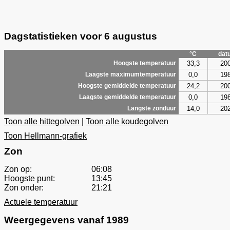
Dagstatistieken voor 6 augustus
°C
dat
33,3
20
Hoogste temperatuur
0,0
19
Laagste maximumtemperatuur
24,2
20
Hoogste gemiddelde temperatuur
0,0
19
Laagste gemiddelde temperatuur
14,0
20
Langste zonduur
Toon alle hittegolven
|
Toon alle koudegolven
Toon Hellmann-grafiek
Zon
Zon op:
06:08
Hoogste punt:
13:45
Zon onder:
21:21
Actuele temperatuur
Weergegevens vanaf 1989