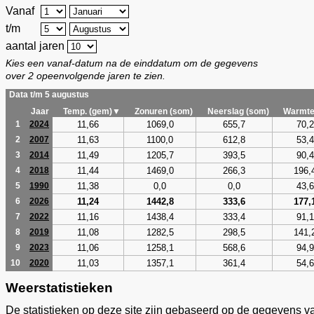
Vanaf
t/m
aantal jaren
Kies een vanaf-datum na de einddatum om de gegevens
over 2 opeenvolgende jaren te zien.
Data t/m 5 augustus
Jaar
Temp. (gem)▼
Zonuren (som)
Neerslag (som)
Warmte
11,66
1069,0
655,7
70,2
1
2024
11,63
1100,0
612,8
53,4
2
2007
11,49
1205,7
393,5
90,4
3
2014
11,44
1469,0
266,3
196,
4
2018
11,38
0,0
0,0
43,6
5
1990
11,24
1442,8
333,6
177,
6
2026
11,16
1438,4
333,4
91,1
7
2022
11,08
1282,5
298,5
141,
8
2019
11,06
1258,1
568,6
94,9
9
2023
11,03
1357,1
361,4
54,6
10
2020
Weerstatistieken
De statistieken op deze site zijn gebaseerd op de gegevens v