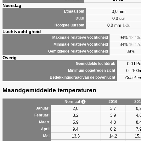
Neerslag
0,0 mm
Etmaalsom
0,0 uur
Duur
0,0 mm
1-2u
Hoogste uursom
Luchtvochtigheid
94%
12-13
Maximale relatieve vochtigheid
84%
16-17
Minimale relatieve vochtigheid
89%
Gemiddelde relatieve vochtigheid
Overig
0,0 hP
Gemiddelde luchtdruk
0 - 100
Minimum opgetreden zicht
Bedekkingsgraad van de bovenlucht
Onbeken
Maandgemiddelde temperaturen
Normaal
2016
201
2,8
3,7
0,
Januari
3,2
3,9
4,
Februari
5,9
4,8
8,
Maart
9,4
8,2
7,
April
13,3
14,2
15,
Mei