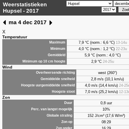
Weerstatistieken
Hupsel - 2017
ma 4 dec 2017
X
Temperatuur
7,9 °C (norm.: 6,6 °C)
13-14u
Maximum
4,0 °C (norm.: 1,2 °C)
22-23u
Minimum
5,9 °C (norm.: 4,0 °C)
Gemiddeld
2,9 °C
24-25u
Minimum op 10 cm hoogte
Wind
west (260°)
Overheersende richting
2,8 m/s (10,1 km/u)
Gemiddelde snelheid
4,0 m/s (14,4 km/u)
24-25
Hoogste uurgemiddelde snelheid
7,0 m/s (25,2 km/u)
12-13
Hoogste stoot
Zon
0,8 uur
Duur
10%
Perc. van langst mogelijk
152 J/cm² (17,6 W/m²)
Globale straling
08:29
Zon op
16:29
Zon onder