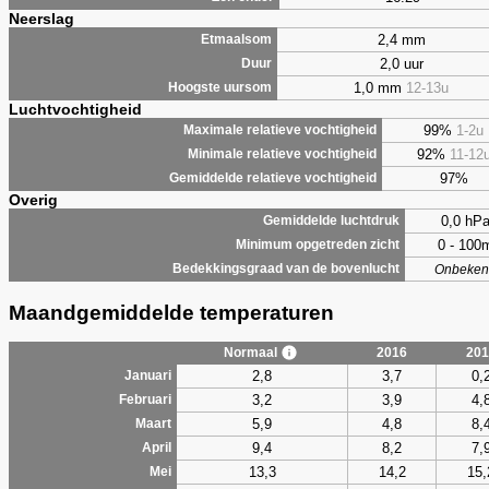
Neerslag
2,4 mm
Etmaalsom
2,0 uur
Duur
1,0 mm
12-13u
Hoogste uursom
Luchtvochtigheid
99%
1-2u
Maximale relatieve vochtigheid
92%
11-12
Minimale relatieve vochtigheid
97%
Gemiddelde relatieve vochtigheid
Overig
0,0 hP
Gemiddelde luchtdruk
0 - 100
Minimum opgetreden zicht
Bedekkingsgraad van de bovenlucht
Onbeken
Maandgemiddelde temperaturen
Normaal
2016
201
2,8
3,7
0,
Januari
3,2
3,9
4,
Februari
5,9
4,8
8,
Maart
9,4
8,2
7,
April
13,3
14,2
15,
Mei