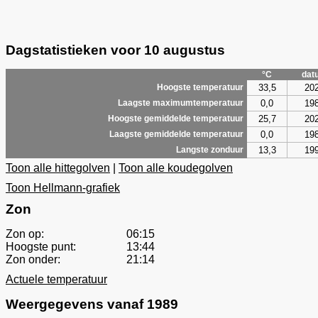
Dagstatistieken voor 10 augustus
°C
dat
33,5
20
Hoogste temperatuur
0,0
19
Laagste maximumtemperatuur
25,7
20
Hoogste gemiddelde temperatuur
0,0
19
Laagste gemiddelde temperatuur
13,3
19
Langste zonduur
Toon alle hittegolven
|
Toon alle koudegolven
Toon Hellmann-grafiek
Zon
Zon op:
06:15
Hoogste punt:
13:44
Zon onder:
21:14
Actuele temperatuur
Weergegevens vanaf 1989