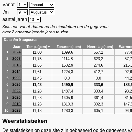
Vanaf
t/m
aantal jaren
Kies een vanaf-datum na de einddatum om de gegevens
over 2 opeenvolgende jaren te zien.
Data t/m 9 augustus
Jaar
Temp. (gem)▼
Zonuren (som)
Neerslag (som)
Warmte
11,80
1099,6
657,2
77,4
1
2024
11,75
1114,8
623,2
57,7
2
2007
11,65
1502,9
274,6
215,
3
2018
11,61
1224,3
412,7
92,6
4
2014
11,45
0,0
0,0
44,2
5
1990
11,43
1490,9
333,6
186,
6
2026
11,28
1487,4
333,4
93,2
7
2022
11,28
1405,9
361,4
81,5
8
2020
11,23
1310,3
302,3
147,
9
2019
11,13
1280,3
605,1
94,9
10
2023
Weerstatistieken
De statistieken op deze site zijn gebaseerd op de gegevens v