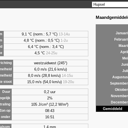
Maandgemiddeld
Januari
9,1 °C (norm.: 5,7 °C)
13-14u
m
Februari
4,8 °C (norm.: 0,5 °C)
1-2u
um
Maart
6,4 °C (norm.: 3,4 °C)
ld
April
4,5 °C
24-25u
te
Mei
westzuidwest (245°)
ichting
Juni
6,0 m/s (21,6 km/u)
nelheid
Juli
8,0 m/s (28,8 km/u)
14-15u
nelheid
Augustus
15,0 m/s (54,0 km/u)
19-20u
e stoot
September
Oktober
0,2 uur
Duur
November
2%
ogelijk
December
105 J/cm² (12,2 W/m²)
traling
Gemiddeld
08:43
Zon op
16:51
 onder
1,4 mm
alsom