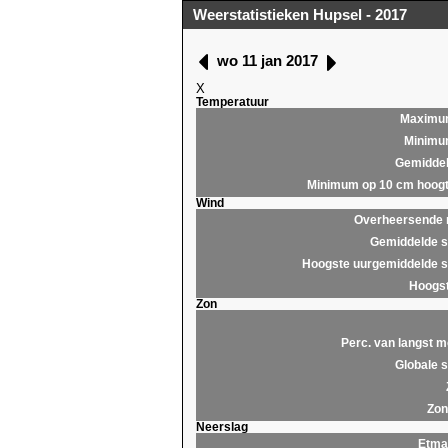
Weerstatistieken Hupsel - 2017
wo 11 jan 2017
X
Temperatuur
Maximu
Minim
Gemidde
Minimum op 10 cm hoog
Wind
Overheersende r
Gemiddelde s
Hoogste uurgemiddelde s
Hoogst
Zon
Perc. van langst m
Globale s
Zon
Neerslag
Etma