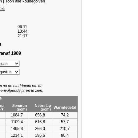
n
|
Toon alle koudegolven
iek
06:11
13:44
21:17
r
anaf 1989
um na de einddatum om de
envolgende jaren te zien.
s
p.
Zonuren
Neerslag
Warmtegetal
)▼
(som)
(som)
1084,7
656,8
74,2
1109,4
616,8
57,7
1495,8
266,3
210,7
1214,1
395,5
90,4