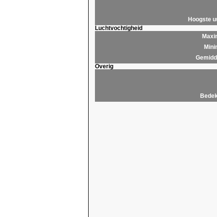
Hoogste 
Luchtvochtigheid
Maxim
Mini
Gemidde
Overig
Bedek