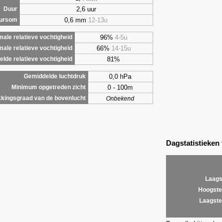
2,6 uur
Duur
0,6 mm
12-13u
uursom
96%
4-5u
ale relatieve vochtigheid
66%
14-15u
male relatieve vochtigheid
81%
lde relatieve vochtigheid
0,0 hPa
Gemiddelde luchtdruk
0 - 100m
Minimum opgetreden zicht
kingsgraad van de bovenlucht
Onbekend
Dagstatistieken
Laags
Hoogste
Laagste