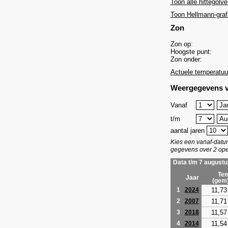
Toon alle hittegolve
Toon Hellmann-graf
Zon
Zon op:
Hoogste punt:
Zon onder:
Actuele temperatuu
Weergegevens v
Vanaf
t/m
aantal jaren
Kies een vanaf-dat
gegevens over 2 ope
Data t/m 7 augustu
Tem
Jaar
(gem
11,73
1
2024
11,71
2
2007
11,57
3
2018
11,54
4
2014