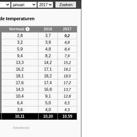
e temperaturen
Normaal
2016
2017
2,8
3,7
0,2
3,2
3,9
4,8
5,9
4,8
8,4
9,4
8,2
7,9
13,3
14,2
15,2
16,2
17,1
18,1
18,1
18,2
18,0
17,6
17,4
17,2
14,3
16,8
13,7
10,4
9,1
12,8
6,4
5,0
6,5
3,6
4,0
4,3
10,11
10,20
10,59
Advertentie