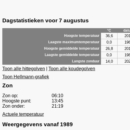
Dagstatistieken voor 7 augustus
°C
dat
36,6
20
Hoogste temperatuur
0,0
19
Laagste maximumtemperatuur
26,8
20
Hoogste gemiddelde temperatuur
0,0
19
Laagste gemiddelde temperatuur
14,0
20
Langste zonduur
Toon alle hittegolven
|
Toon alle koudegolven
Toon Hellmann-grafiek
Zon
Zon op:
06:10
Hoogste punt:
13:45
Zon onder:
21:19
Actuele temperatuur
Weergegevens vanaf 1989