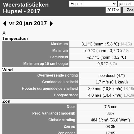
Weerstatistieken
Hupsel - 2017
vr 20 jan 2017
X
Temperatuur
3,1
°C (norm.: 5,8 °C)
14-15u
Maximum
-7,9 °C (norm.: 0,7 °C)
7-8u
Minimum
-2,7 °C (norm.: 3,2 °C)
Gemiddeld
-9,6 °C
6-7u
Minimum op 10 cm hoogte
Wind
noordoost (47°)
Overheersende richting
1,7 m/s (6,1 km/u)
Gemiddelde snelheid
3,0 m/s (10,8 km/u)
18-19
Hoogste uurgemiddelde snelheid
4,0 m/s (14,4 km/u)
18-19
Hoogste stoot
Zon
7,3 uur
Duur
86%
Perc. van langst mogelijk
484 J/cm² (56,0 W/m²)
Globale straling
08:35
Zon op
17:05
Zon onder