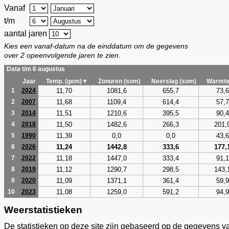
Vanaf
t/m
aantal jaren
Kies een vanaf-datum na de einddatum om de gegevens
over 2 opeenvolgende jaren te zien.
Data t/m 6 augustus
Jaar
Temp. (gem)▼
Zonuren (som)
Neerslag (som)
Warmte
11,70
1081,6
655,7
73,6
1
2024
11,68
1109,4
614,4
57,7
2
2007
11,51
1210,6
395,5
90,4
3
2014
11,50
1482,6
266,3
201,
4
2018
11,39
0,0
0,0
43,6
5
1990
11,24
1442,8
333,6
177,
6
2026
11,18
1447,0
333,4
91,1
7
2022
11,12
1290,7
298,5
143,
8
2019
11,09
1371,1
361,4
59,9
9
2020
11,08
1259,0
591,2
94,9
10
2023
Weerstatistieken
De statistieken op deze site zijn gebaseerd op de gegevens v