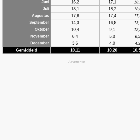
16,2
17,1
Juni
18,
18,1
18,2
Juli
18,
17,6
17,4
Augustus
17,
14,3
16,8
September
13,
10,4
9,1
Oktober
12,
6,4
5,0
November
6,
3,6
4,0
December
4,
Gemiddeld
10,11
10,20
10,
Advertentie