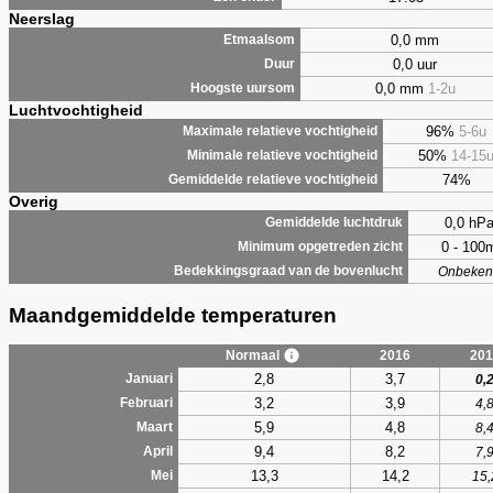
Neerslag
0,0 mm
Etmaalsom
0,0 uur
Duur
0,0 mm
1-2u
Hoogste uursom
Luchtvochtigheid
96%
5-6u
Maximale relatieve vochtigheid
50%
14-15
Minimale relatieve vochtigheid
74%
Gemiddelde relatieve vochtigheid
Overig
0,0 hP
Gemiddelde luchtdruk
0 - 100
Minimum opgetreden zicht
Bedekkingsgraad van de bovenlucht
Onbeken
Maandgemiddelde temperaturen
Normaal
2016
201
2,8
3,7
Januari
0,
3,2
3,9
Februari
4,
5,9
4,8
Maart
8,
9,4
8,2
April
7,
13,3
14,2
Mei
15,