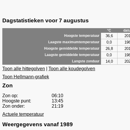
Dagstatistieken voor 7 augustus
°C
dat
36,6
20
Hoogste temperatuur
0,0
19
Laagste maximumtemperatuur
26,8
20
Hoogste gemiddelde temperatuur
0,0
19
Laagste gemiddelde temperatuur
14,0
20
Langste zonduur
Toon alle hittegolven
|
Toon alle koudegolven
Toon Hellmann-grafiek
Zon
Zon op:
06:10
Hoogste punt:
13:45
Zon onder:
21:19
Actuele temperatuur
Weergegevens vanaf 1989