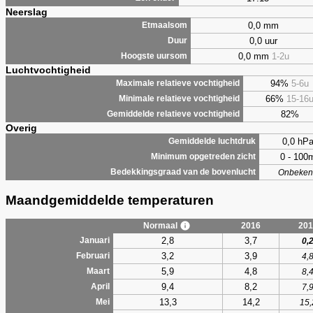
Neerslag
0,0 mm
Etmaalsom
0,0 uur
Duur
0,0 mm
1-2u
Hoogste uursom
Luchtvochtigheid
94%
5-6u
Maximale relatieve vochtigheid
66%
15-16
Minimale relatieve vochtigheid
82%
Gemiddelde relatieve vochtigheid
Overig
0,0 hP
Gemiddelde luchtdruk
0 - 100
Minimum opgetreden zicht
Bedekkingsgraad van de bovenlucht
Onbeken
Maandgemiddelde temperaturen
Normaal
2016
201
2,8
3,7
Januari
0,
3,2
3,9
Februari
4,
5,9
4,8
Maart
8,
9,4
8,2
April
7,
13,3
14,2
Mei
15,