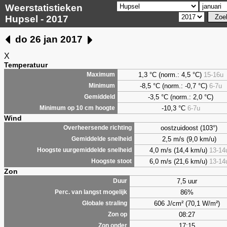
Weerstatistieken
Hupsel - 2017
do 26 jan 2017
X
Temperatuur
1,3
°C (norm.: 4,5 °C)
15-16u
Maximum
-8,5
°C (norm.: -0,7 °C)
6-7u
Minimum
-3,5
°C (norm.: 2,0 °C)
Gemiddeld
-10,3 °C
6-7u
Minimum op 10 cm hoogte
Wind
oostzuidoost (103°)
Overheersende richting
2,5 m/s (9,0 km/u)
Gemiddelde snelheid
4,0 m/s (14,4 km/u)
13-14
Hoogste uurgemiddelde snelheid
6,0 m/s (21,6 km/u)
13-14
Hoogste stoot
Zon
7,5 uur
Duur
86%
Perc. van langst mogelijk
606 J/cm² (70,1 W/m²)
Globale straling
08:27
Zon op
17:15
Zon onder