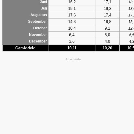
16,2
17,1
Juni
18,
18,1
18,2
Juli
18,
17,6
17,4
Augustus
17,
14,3
16,8
September
13,
10,4
9,1
Oktober
12,
6,4
5,0
November
6,
3,6
4,0
December
4,
Gemiddeld
10,11
10,20
10,
Advertentie