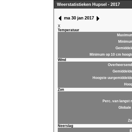
Weerstatistieken Hupsel - 2017
ma 30 jan 2017
X
Temperatuur
Maximu
Minimu
Gemiddel
Minimum op 10 cm hoogt
Wind
Overheersende
Gemiddelde
Hoogste uurgemiddelde
Hoog
Zon
Perc. van langst 
Globale 
Zo
Neerslag
E