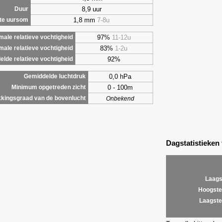
8,9 uur
Duur
1,8 mm
7-8u
te uursom
97%
11-12u
ale relatieve vochtigheid
83%
1-2u
male relatieve vochtigheid
92%
lde relatieve vochtigheid
0,0 hPa
Gemiddelde luchtdruk
0 - 100m
Minimum opgetreden zicht
kingsgraad van de bovenlucht
Onbekend
Dagstatistieken
Laags
Hoogste
Laagste