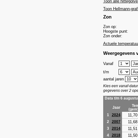
Toon alle hittegolve
Toon Hellmann-graf
Zon
Zon op:
Hoogste punt:
Zon onder:
Actuele temperatuu
Weergegevens v
Vanaf
t/m
aantal jaren
Kies een vanaf-dat
gegevens over 2 ope
Data t/m 6 augustu
Tem
Jaar
(gem
11,70
1
2024
11,68
2
2007
11,51
3
2014
11,50
4
2018