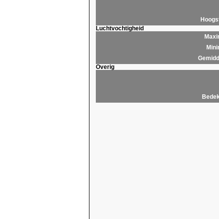
Hoogs
Luchtvochtigheid
Maxim
Mini
Gemidde
Overig
Bedek