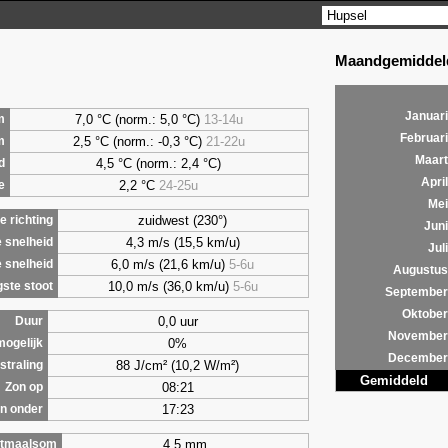
Maandgemiddeld
Januari
7,0 °C (norm.: 5,0 °C)
13-14u
m
Februari
2,5 °C (norm.: -0,3 °C)
21-22u
m
Maart
4,5 °C (norm.: 2,4 °C)
d
April
2,2 °C
24-25u
e
Mei
zuidwest (230°)
 richting
Juni
4,3 m/s (15,5 km/u)
 snelheid
Juli
6,0 m/s (21,6 km/u)
5-6u
 snelheid
Augustus
10,0 m/s (36,0 km/u)
5-6u
ste stoot
September
Oktober
0,0 uur
Duur
November
0%
mogelijk
December
88 J/cm² (10,2 W/m²)
straling
Gemiddeld
08:21
Zon op
17:23
n onder
4,5 mm
tmaalsom