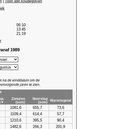
n
|
Toon alle koudegolven
iek
06:10
13:45
21:19
r
anaf 1989
um na de einddatum om de
envolgende jaren te zien.
s
p.
Zonuren
Neerslag
Warmtegetal
)▼
(som)
(som)
1081,6
655,7
73,6
1109,4
614,4
57,7
1210,6
395,5
90,4
1482,6
266,3
201,9