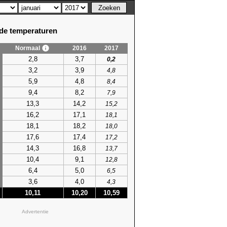
e temperaturen
Normaal
2016
2017
2,8
3,7
0,2
3,2
3,9
4,8
5,9
4,8
8,4
9,4
8,2
7,9
13,3
14,2
15,2
16,2
17,1
18,1
18,1
18,2
18,0
17,6
17,4
17,2
14,3
16,8
13,7
10,4
9,1
12,8
6,4
5,0
6,5
3,6
4,0
4,3
10,11
10,20
10,59
Advertentie