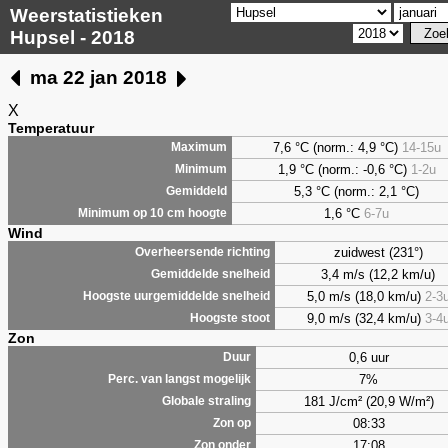
Weerstatistieken
Hupsel - 2018
ma 22 jan 2018
X
Temperatuur
7,6 °C (norm.: 4,9 °C)
14-15u
Maximum
1,9 °C (norm.: -0,6 °C)
1-2u
Minimum
5,3 °C (norm.: 2,1 °C)
Gemiddeld
1,6 °C
6-7u
Minimum op 10 cm hoogte
Wind
zuidwest (231°)
Overheersende richting
3,4 m/s (12,2 km/u)
Gemiddelde snelheid
5,0 m/s (18,0 km/u)
2-3
Hoogste uurgemiddelde snelheid
9,0 m/s (32,4 km/u)
3-4
Hoogste stoot
Zon
0,6 uur
Duur
7%
Perc. van langst mogelijk
181 J/cm² (20,9 W/m²)
Globale straling
08:33
Zon op
17:08
Zon onder