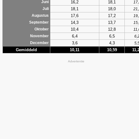
16,2
18,1
Juni
17,
18,1
18,0
Juli
21,
17,6
17,2
Augustus
19,
14,3
13,7
September
15,
10,4
12,8
Oktober
11,
6,4
6,5
November
6,
3,6
4,3
December
5,
Gemiddeld
10,11
10,59
11,
Advertentie