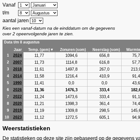
Vanaf
t/m
aantal jaren
Kies een vanaf-datum na de einddatum om de gegevens
over 2 opeenvolgende jaren te zien.
Data t/m 8 augustus
Jaar
Temp. (gem)▼
Zonuren (som)
Neerslag (som)
Warmte
11,77
1094,6
656,8
75,7
1
2024
11,73
1114,8
616,8
57,7
2
2007
11,61
1497,8
267,0
213,
3
2018
11,58
1216,4
410,9
91,4
4
2014
11,41
0,0
0,0
43,6
5
1990
11,36
1476,3
333,4
182,
6
2026
11,24
1473,6
333,4
91,1
7
2022
11,21
1398,3
361,4
74,4
8
2020
11,19
1309,8
298,5
145,
9
2019
11,12
1272,5
605,1
94,9
10
2023
Weerstatistieken
De statistieken op deze site zijn gebaseerd op de gegevens v