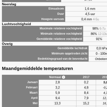
Neerslag
1,6 mm
Etmaalsom
4,5 uur
Duur
0,4 mm
4-5u
Hoogste uursom
Luchtvochtigheid
98%
6-7u
Maximale relatieve vochtigheid
86%
12-13
Minimale relatieve vochtigheid
91%
Gemiddelde relatieve vochtigheid
Overig
0,0 hP
Gemiddelde luchtdruk
0 - 100
Minimum opgetreden zicht
Bedekkingsgraad van de bovenlucht
Onbeken
Maandgemiddelde temperaturen
Normaal
2017
20
2,8
0,2
Januari
5,
3,2
4,8
Februari
-0,
5,9
8,4
Maart
4,
9,4
7,9
April
12,
13,3
15,2
Mei
16,