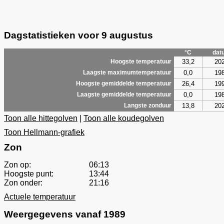
Dagstatistieken voor 9 augustus
°C
dat
33,2
20
Hoogste temperatuur
0,0
19
Laagste maximumtemperatuur
26,4
19
Hoogste gemiddelde temperatuur
0,0
19
Laagste gemiddelde temperatuur
13,8
20
Langste zonduur
Toon alle hittegolven
|
Toon alle koudegolven
Toon Hellmann-grafiek
Zon
Zon op:
06:13
Hoogste punt:
13:44
Zon onder:
21:16
Actuele temperatuur
Weergegevens vanaf 1989