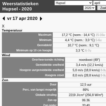
Weerstatistieken
Hupsel - 2020
vr 17 apr 2020
X
Temperatuur
17,2 °C (norm.: 14,4 °C)
15-16u
Maximum
4,4
°C (norm.: 3,0 °C)
5-6u
Minimum
10,7 °C (norm.: 9,1 °C)
Gemiddeld
3,3
°C
6-7u
Minimum op 10 cm hoogte
Wind
noordoost (49°)
Overheersende richting
3,4 m/s (12,2 km/u)
Gemiddelde snelheid
5,0 m/s (18,0 km/u)
8-9
Hoogste uurgemiddelde snelheid
8,0 m/s (28,8 km/u)
8-9
Hoogste stoot
Zon
12,5 uur
Duur
89%
Perc. van langst mogelijk
2219 J/cm² (256,8 W/m²)
Globale straling
06:36
Zon op
20:40
Zon onder