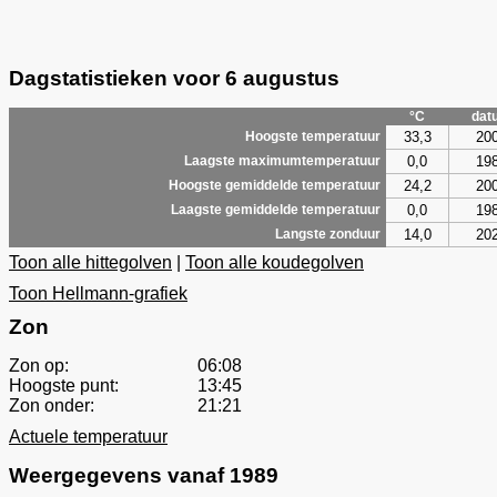
Dagstatistieken voor 6 augustus
°C
dat
33,3
20
Hoogste temperatuur
0,0
19
Laagste maximumtemperatuur
24,2
20
Hoogste gemiddelde temperatuur
0,0
19
Laagste gemiddelde temperatuur
14,0
20
Langste zonduur
Toon alle hittegolven
|
Toon alle koudegolven
Toon Hellmann-grafiek
Zon
Zon op:
06:08
Hoogste punt:
13:45
Zon onder:
21:21
Actuele temperatuur
Weergegevens vanaf 1989