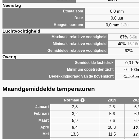
Neerslag
0,0 mm
Etmaalsom
0,0 uur
Duur
0,0 mm
1-2u
Hoogste uursom
Luchtvochtigheid
87%
5-6u
Maximale relatieve vochtigheid
40%
15-16
Minimale relatieve vochtigheid
62%
Gemiddelde relatieve vochtigheid
Overig
0,0 hP
Gemiddelde luchtdruk
0 - 100
Minimum opgetreden zicht
Bedekkingsgraad van de bovenlucht
Onbeken
Maandgemiddelde temperaturen
Normaal
2019
20
2,8
2,5
5,
Januari
3,2
5,6
6,
Februari
5,9
7,6
6,
Maart
9,4
10,3
April
10,
13,3
11,5
Mei
12,