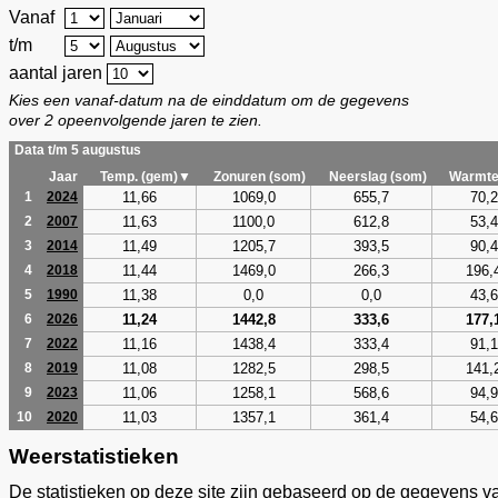
Vanaf
t/m
aantal jaren
Kies een vanaf-datum na de einddatum om de gegevens
over 2 opeenvolgende jaren te zien.
Data t/m 5 augustus
Jaar
Temp. (gem)▼
Zonuren (som)
Neerslag (som)
Warmte
11,66
1069,0
655,7
70,2
1
2024
11,63
1100,0
612,8
53,4
2
2007
11,49
1205,7
393,5
90,4
3
2014
11,44
1469,0
266,3
196,
4
2018
11,38
0,0
0,0
43,6
5
1990
11,24
1442,8
333,6
177,
6
2026
11,16
1438,4
333,4
91,1
7
2022
11,08
1282,5
298,5
141,
8
2019
11,06
1258,1
568,6
94,9
9
2023
11,03
1357,1
361,4
54,6
10
2020
Weerstatistieken
De statistieken op deze site zijn gebaseerd op de gegevens v