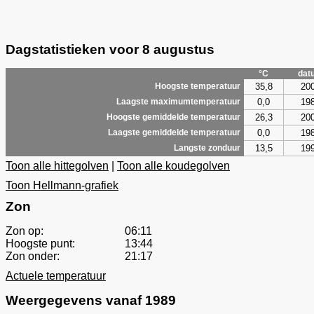
Dagstatistieken voor 8 augustus
°C
dat
35,8
20
Hoogste temperatuur
0,0
19
Laagste maximumtemperatuur
26,3
20
Hoogste gemiddelde temperatuur
0,0
19
Laagste gemiddelde temperatuur
13,5
19
Langste zonduur
Toon alle hittegolven
|
Toon alle koudegolven
Toon Hellmann-grafiek
Zon
Zon op:
06:11
Hoogste punt:
13:44
Zon onder:
21:17
Actuele temperatuur
Weergegevens vanaf 1989