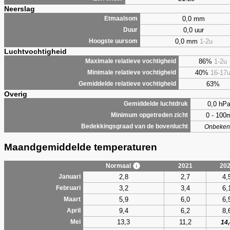
Neerslag
0,0 mm
Etmaalsom
0,0 uur
Duur
0,0 mm
1-2u
Hoogste uursom
Luchtvochtigheid
86%
1-2u
Maximale relatieve vochtigheid
40%
16-17
Minimale relatieve vochtigheid
63%
Gemiddelde relatieve vochtigheid
Overig
0,0 hP
Gemiddelde luchtdruk
0 - 100
Minimum opgetreden zicht
Bedekkingsgraad van de bovenlucht
Onbeken
Maandgemiddelde temperaturen
Normaal
2021
20
2,8
2,7
4,
Januari
3,2
3,4
6,
Februari
5,9
6,0
6,
Maart
9,4
6,2
8,
April
13,3
11,2
Mei
14,