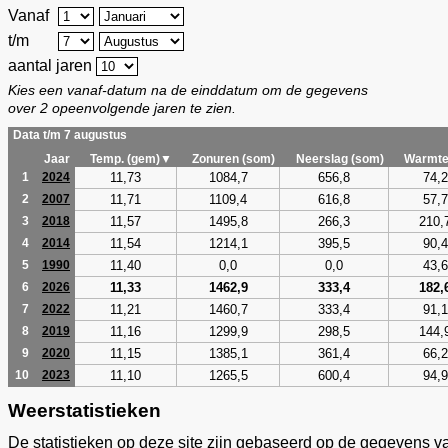
Vanaf
t/m
aantal jaren
Kies een vanaf-datum na de einddatum om de gegevens
over 2 opeenvolgende jaren te zien.
Data t/m 7 augustus
Jaar
Temp. (gem)▼
Zonuren (som)
Neerslag (som)
Warmte
11,73
1084,7
656,8
74,2
1
2024
11,71
1109,4
616,8
57,7
2
2007
11,57
1495,8
266,3
210,
3
2018
11,54
1214,1
395,5
90,4
4
2014
11,40
0,0
0,0
43,6
5
1990
11,33
1462,9
333,4
182,
6
2026
11,21
1460,7
333,4
91,1
7
2022
11,16
1299,9
298,5
144,
8
2019
11,15
1385,1
361,4
66,2
9
2020
11,10
1265,5
600,4
94,9
10
2023
Weerstatistieken
De statistieken op deze site zijn gebaseerd op de gegevens v