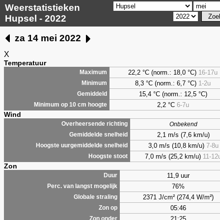
Weerstatistieken
Hupsel - 2022
za 14 mei 2022
X
Temperatuur
22,2 °C (norm.: 18,0 °C)
16-17u
Maximum
8,3
°C (norm.: 6,7 °C)
1-2u
Minimum
15,4 °C (norm.: 12,5 °C)
Gemiddeld
2,2
°C
6-7u
Minimum op 10 cm hoogte
Wind
Overheersende richting
Onbekend
2,1 m/s (7,6 km/u)
Gemiddelde snelheid
3,0 m/s (10,8 km/u)
7-8u
Hoogste uurgemiddelde snelheid
7,0 m/s (25,2 km/u)
11-12
Hoogste stoot
Zon
11,9 uur
Duur
76%
Perc. van langst mogelijk
2371 J/cm² (274,4 W/m²)
Globale straling
05:46
Zon op
21:25
Zon onder