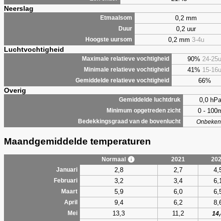
Neerslag
0,2 mm
Etmaalsom
0,2 uur
Duur
0,2 mm
3-4u
Hoogste uursom
Luchtvochtigheid
90%
24-25
Maximale relatieve vochtigheid
41%
15-16
Minimale relatieve vochtigheid
66%
Gemiddelde relatieve vochtigheid
Overig
0,0 hP
Gemiddelde luchtdruk
0 - 100
Minimum opgetreden zicht
Bedekkingsgraad van de bovenlucht
Onbeken
Maandgemiddelde temperaturen
Normaal
2021
20
2,8
2,7
4,
Januari
3,2
3,4
6,
Februari
5,9
6,0
6,
Maart
9,4
6,2
8,
April
13,3
11,2
Mei
14,