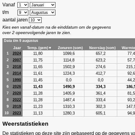
Vanaf
t/m
aantal jaren
Kies een vanaf-datum na de einddatum om de gegevens
over 2 opeenvolgende jaren te zien.
Data t/m 9 augustus
Jaar
Temp. (gem)▼
Zonuren (som)
Neerslag (som)
Warmte
11,80
1099,6
657,2
77,4
1
2024
11,75
1114,8
623,2
57,7
2
2007
11,65
1502,9
274,6
215,
3
2018
11,61
1224,3
412,7
92,6
4
2014
11,45
0,0
0,0
44,2
5
1990
11,43
1490,9
334,3
186,
6
2026
11,28
1405,9
361,4
81,5
7
2020
11,28
1487,4
333,4
93,2
8
2022
11,23
1310,3
302,3
147,
9
2019
11,13
1280,3
605,1
94,9
10
2023
Weerstatistieken
De statistieken op deze site zijn gebaseerd op de gegevens v