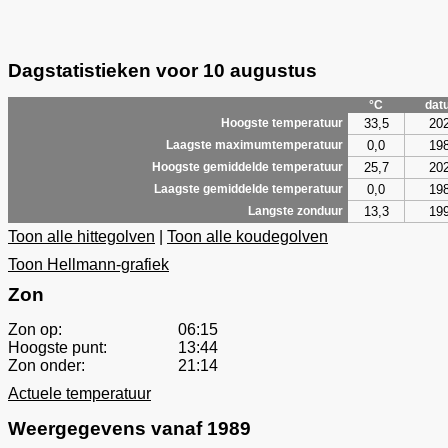
Dagstatistieken voor 10 augustus
°C
dat
33,5
20
Hoogste temperatuur
0,0
19
Laagste maximumtemperatuur
25,7
20
Hoogste gemiddelde temperatuur
0,0
19
Laagste gemiddelde temperatuur
13,3
19
Langste zonduur
Toon alle hittegolven
|
Toon alle koudegolven
Toon Hellmann-grafiek
Zon
Zon op:
06:15
Hoogste punt:
13:44
Zon onder:
21:14
Actuele temperatuur
Weergegevens vanaf 1989