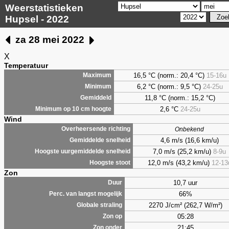
Weerstatistieken
Hupsel - 2022
za 28 mei 2022
X
Temperatuur
16,5 °C (norm.: 20,4 °C)
15-16u
Maximum
6,2
°C (norm.: 9,5 °C)
24-25u
Minimum
11,8 °C (norm.: 15,2 °C)
Gemiddeld
2,6
°C
24-25u
Minimum op 10 cm hoogte
Wind
Overheersende richting
Onbekend
4,6 m/s (16,6 km/u)
Gemiddelde snelheid
7,0 m/s (25,2 km/u)
8-9u
Hoogste uurgemiddelde snelheid
12,0 m/s (43,2 km/u)
12-13
Hoogste stoot
Zon
10,7 uur
Duur
66%
Perc. van langst mogelijk
2270 J/cm² (262,7 W/m²)
Globale straling
05:28
Zon op
21:45
Zon onder