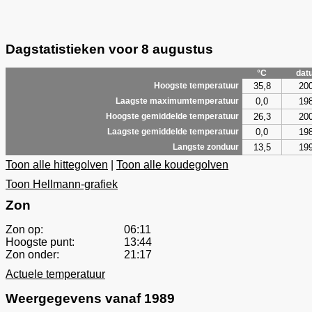
Dagstatistieken voor 8 augustus
°C
dat
35,8
20
Hoogste temperatuur
0,0
19
Laagste maximumtemperatuur
26,3
20
Hoogste gemiddelde temperatuur
0,0
19
Laagste gemiddelde temperatuur
13,5
19
Langste zonduur
Toon alle hittegolven
|
Toon alle koudegolven
Toon Hellmann-grafiek
Zon
Zon op:
06:11
Hoogste punt:
13:44
Zon onder:
21:17
Actuele temperatuur
Weergegevens vanaf 1989