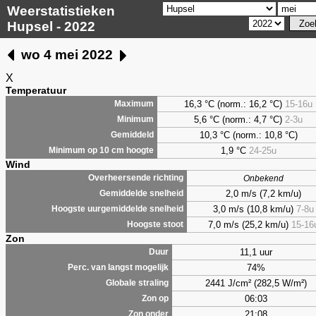
Weerstatistieken
Hupsel - 2022
wo 4 mei 2022
X
Temperatuur
16,3 °C (norm.: 16,2 °C)
15-16u
Maximum
5,6
°C (norm.: 4,7 °C)
2-3u
Minimum
10,3 °C (norm.: 10,8 °C)
Gemiddeld
1,9
°C
24-25u
Minimum op 10 cm hoogte
Wind
Overheersende richting
Onbekend
2,0 m/s (7,2 km/u)
Gemiddelde snelheid
3,0 m/s (10,8 km/u)
7-8u
Hoogste uurgemiddelde snelheid
7,0 m/s (25,2 km/u)
15-16
Hoogste stoot
Zon
11,1 uur
Duur
74%
Perc. van langst mogelijk
2441 J/cm² (282,5 W/m²)
Globale straling
06:03
Zon op
21:08
Zon onder