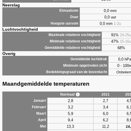
Neerslag
0,0 mm
Etmaalsom
0,0 uur
Duur
0,0 mm
1-2u
Hoogste uursom
Luchtvochtigheid
91%
24-25
Maximale relatieve vochtigheid
47%
15-16
Minimale relatieve vochtigheid
68%
Gemiddelde relatieve vochtigheid
Overig
0,0 hP
Gemiddelde luchtdruk
0 - 100
Minimum opgetreden zicht
Bedekkingsgraad van de bovenlucht
Onbeken
Maandgemiddelde temperaturen
Normaal
2021
20
2,8
2,7
4,
Januari
3,2
3,4
6,
Februari
5,9
6,0
6,
Maart
9,4
6,2
8,
April
13,3
11,2
Mei
14,