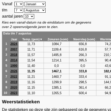
Vanaf
t/m
aantal jaren
Kies een vanaf-datum na de einddatum om de gegevens
over 2 opeenvolgende jaren te zien.
Data t/m 7 augustus
Jaar
Temp. (gem)▼
Zonuren (som)
Neerslag (som)
Warmte
11,73
1084,7
656,8
74,2
1
2024
11,71
1109,4
616,8
57,7
2
2007
11,57
1495,8
266,3
210,
3
2018
11,54
1214,1
395,5
90,4
4
2014
11,40
0,0
0,0
43,6
5
1990
11,35
1467,1
333,8
182,
6
2026
11,21
1460,7
333,4
91,1
7
2022
11,16
1299,9
298,5
144,
8
2019
11,15
1385,1
361,4
66,2
9
2020
11,10
1265,5
600,4
94,9
10
2023
Weerstatistieken
De statistieken op deze site zijn gebaseerd op de gegevens v