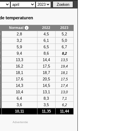
e temperaturen
Normaal
2022
2023
2,8
4,5
5,2
i
3,2
6,1
5,0
i
5,9
6,5
6,7
t
9,4
8,6
l
8,2
13,3
14,4
i
13,5
16,2
17,5
i
19,4
18,1
18,7
i
18,1
17,6
20,5
s
17,5
14,3
14,5
r
17,4
10,4
13,1
r
13,0
6,4
8,3
r
7,1
3,6
3,5
r
6,2
10,11
11,35
11,44
Advertentie