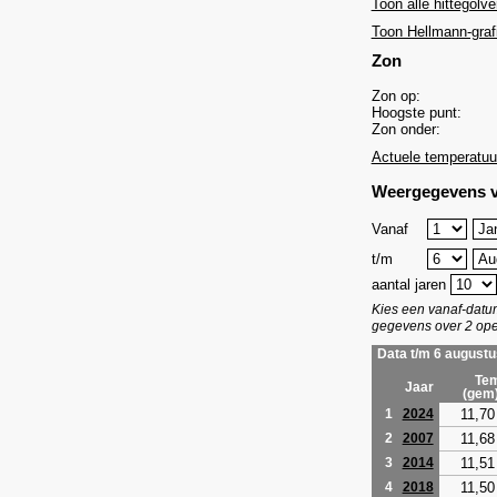
Toon alle hittegolve
Toon Hellmann-graf
Zon
Zon op:
Hoogste punt:
Zon onder:
Actuele temperatuu
Weergegevens v
Vanaf
t/m
aantal jaren
Kies een vanaf-dat
gegevens over 2 ope
Data t/m 6 augustu
Tem
Jaar
(gem
11,70
1
2024
11,68
2
2007
11,51
3
2014
11,50
4
2018