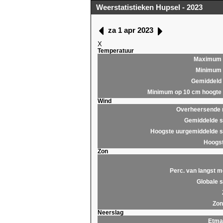
Weerstatistieken Hupsel - 2023
za 1 apr 2023
X
Temperatuur
Maximum
Minimum
Gemiddeld
Minimum op 10 cm hoogte
Wind
Overheersende r
Gemiddelde s
Hoogste uurgemiddelde s
Hoogst
Zon
Perc. van langst m
Globale s
Zon
Neerslag
Etma