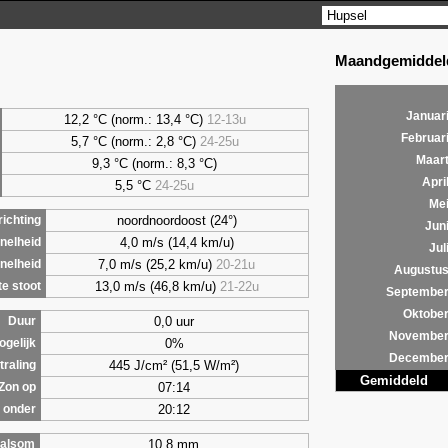
Maandgemiddeld
Januar
12,2 °C (norm.: 13,4 °C)
12-13u
Februar
5,7
°C (norm.: 2,8 °C)
24-25u
Maar
9,3
°C (norm.: 8,3 °C)
Apri
5,5
°C
24-25u
Me
noordnoordoost (24°)
ichting
Jun
4,0 m/s (14,4 km/u)
nelheid
Jul
7,0 m/s (25,2 km/u)
20-21u
nelheid
Augustu
13,0 m/s (46,8 km/u)
21-22u
e stoot
Septembe
Oktobe
0,0 uur
Duur
Novembe
0%
ogelijk
Decembe
445 J/cm² (51,5 W/m²)
traling
Gemiddeld
07:14
Zon op
20:12
 onder
10,8 mm
alsom