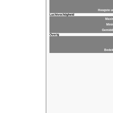
Hoogste 
Luchtvochtigheid
Maxim
Mini
Gemidde
Overig
Bedek