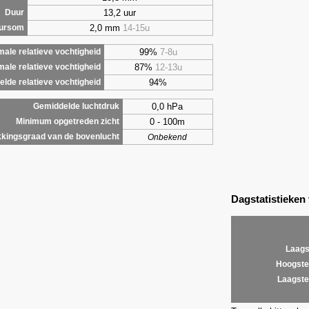
13,2 uur
Duur
2,0 mm
14-15u
uursom
99%
7-8u
ale relatieve vochtigheid
87%
12-13u
male relatieve vochtigheid
94%
lde relatieve vochtigheid
0,0 hPa
Gemiddelde luchtdruk
0 - 100m
Minimum opgetreden zicht
kingsgraad van de bovenlucht
Onbekend
Dagstatistieken
Laags
Hoogste
Laagste