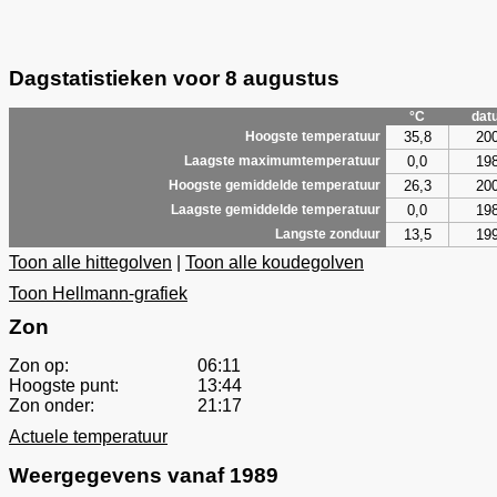
Dagstatistieken voor 8 augustus
°C
dat
35,8
20
Hoogste temperatuur
0,0
19
Laagste maximumtemperatuur
26,3
20
Hoogste gemiddelde temperatuur
0,0
19
Laagste gemiddelde temperatuur
13,5
19
Langste zonduur
Toon alle hittegolven
|
Toon alle koudegolven
Toon Hellmann-grafiek
Zon
Zon op:
06:11
Hoogste punt:
13:44
Zon onder:
21:17
Actuele temperatuur
Weergegevens vanaf 1989