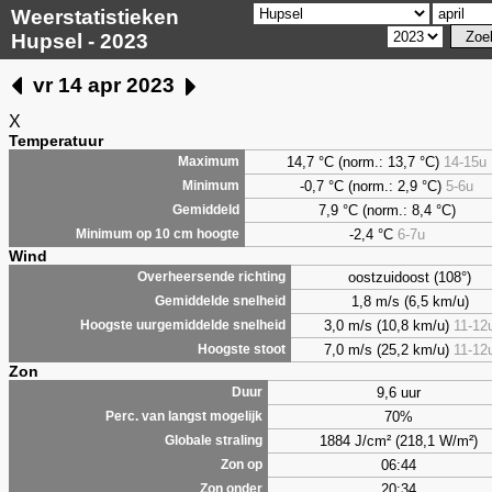
Weerstatistieken
Hupsel - 2023
vr 14 apr 2023
X
Temperatuur
14,7 °C (norm.: 13,7 °C)
14-15u
Maximum
-0,7 °C (norm.: 2,9 °C)
5-6u
Minimum
7,9
°C (norm.: 8,4 °C)
Gemiddeld
-2,4 °C
6-7u
Minimum op 10 cm hoogte
Wind
oostzuidoost (108°)
Overheersende richting
1,8 m/s (6,5 km/u)
Gemiddelde snelheid
3,0 m/s (10,8 km/u)
11-12
Hoogste uurgemiddelde snelheid
7,0 m/s (25,2 km/u)
11-12
Hoogste stoot
Zon
9,6 uur
Duur
70%
Perc. van langst mogelijk
1884 J/cm² (218,1 W/m²)
Globale straling
06:44
Zon op
20:34
Zon onder