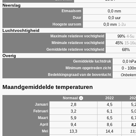
Neerslag
0,0 mm
Etmaalsom
0,0 uur
Duur
0,0 mm
1-2u
Hoogste uursom
Luchtvochtigheid
99%
4-5u
Maximale relatieve vochtigheid
45%
15-16
Minimale relatieve vochtigheid
68%
Gemiddelde relatieve vochtigheid
Overig
0,0 hP
Gemiddelde luchtdruk
0 - 100
Minimum opgetreden zicht
Bedekkingsgraad van de bovenlucht
Onbeken
Maandgemiddelde temperaturen
Normaal
2022
202
2,8
4,5
5,
Januari
3,2
6,1
5,
Februari
5,9
6,5
6,
Maart
9,4
8,6
April
8,
13,3
14,4
Mei
13,