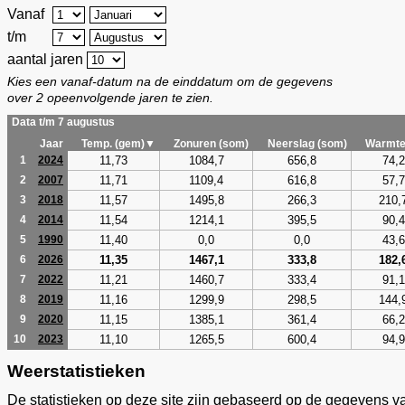
Vanaf
t/m
aantal jaren
Kies een vanaf-datum na de einddatum om de gegevens
over 2 opeenvolgende jaren te zien.
Data t/m 7 augustus
Jaar
Temp. (gem)▼
Zonuren (som)
Neerslag (som)
Warmte
11,73
1084,7
656,8
74,2
1
2024
11,71
1109,4
616,8
57,7
2
2007
11,57
1495,8
266,3
210,
3
2018
11,54
1214,1
395,5
90,4
4
2014
11,40
0,0
0,0
43,6
5
1990
11,35
1467,1
333,8
182,
6
2026
11,21
1460,7
333,4
91,1
7
2022
11,16
1299,9
298,5
144,
8
2019
11,15
1385,1
361,4
66,2
9
2020
11,10
1265,5
600,4
94,9
10
2023
Weerstatistieken
De statistieken op deze site zijn gebaseerd op de gegevens v