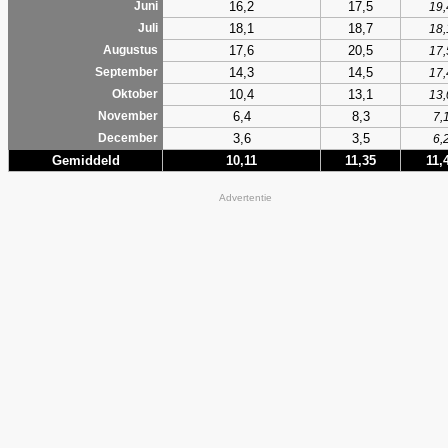
16,2
17,5
Juni
19,
18,1
18,7
Juli
18,
17,6
20,5
Augustus
17,
14,3
14,5
September
17,
10,4
13,1
Oktober
13,
6,4
8,3
November
7,
3,6
3,5
December
6,
Gemiddeld
10,11
11,35
11,
Advertentie