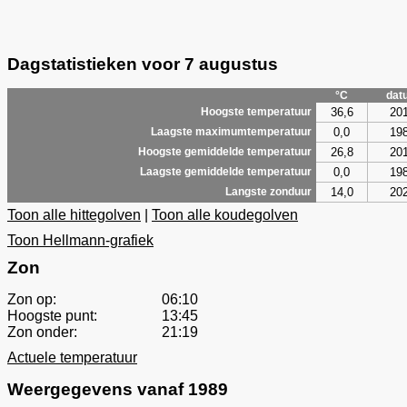
Dagstatistieken voor 7 augustus
°C
dat
36,6
20
Hoogste temperatuur
0,0
19
Laagste maximumtemperatuur
26,8
20
Hoogste gemiddelde temperatuur
0,0
19
Laagste gemiddelde temperatuur
14,0
20
Langste zonduur
Toon alle hittegolven
|
Toon alle koudegolven
Toon Hellmann-grafiek
Zon
Zon op:
06:10
Hoogste punt:
13:45
Zon onder:
21:19
Actuele temperatuur
Weergegevens vanaf 1989