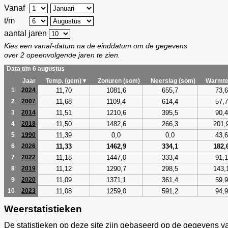
Vanaf
t/m
aantal jaren
Kies een vanaf-datum na de einddatum om de gegevens
over 2 opeenvolgende jaren te zien.
Data t/m 6 augustus
Jaar
Temp. (gem)▼
Zonuren (som)
Neerslag (som)
Warmte
11,70
1081,6
655,7
73,6
1
2024
11,68
1109,4
614,4
57,7
2
2007
11,51
1210,6
395,5
90,4
3
2014
11,50
1482,6
266,3
201,
4
2018
11,39
0,0
0,0
43,6
5
1990
11,33
1462,9
334,1
182,
6
2026
11,18
1447,0
333,4
91,1
7
2022
11,12
1290,7
298,5
143,
8
2019
11,09
1371,1
361,4
59,9
9
2020
11,08
1259,0
591,2
94,9
10
2023
Weerstatistieken
De statistieken op deze site zijn gebaseerd op de gegevens v