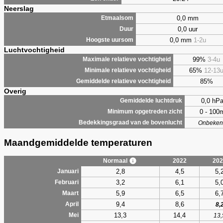
Neerslag
0,0 mm
Etmaalsom
0,0 uur
Duur
0,0 mm
1-2u
Hoogste uursom
Luchtvochtigheid
99%
3-4u
Maximale relatieve vochtigheid
65%
12-13
Minimale relatieve vochtigheid
85%
Gemiddelde relatieve vochtigheid
Overig
0,0 hP
Gemiddelde luchtdruk
0 - 100
Minimum opgetreden zicht
Bedekkingsgraad van de bovenlucht
Onbeken
Maandgemiddelde temperaturen
Normaal
2022
202
2,8
4,5
5,
Januari
3,2
6,1
5,
Februari
5,9
6,5
6,
Maart
9,4
8,6
April
8,
13,3
14,4
Mei
13,