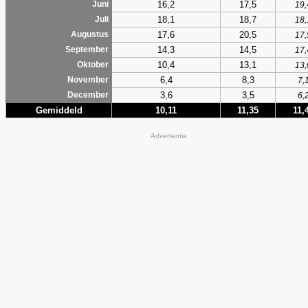
16,2
17,5
Juni
19,
18,1
18,7
Juli
18,
17,6
20,5
Augustus
17,
14,3
14,5
September
17,
10,4
13,1
Oktober
13,
6,4
8,3
November
7,
3,6
3,5
December
6,
Gemiddeld
10,11
11,35
11,
Advertentie