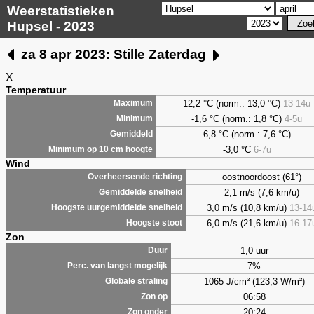
Weerstatistieken
Hupsel - 2023
za 8 apr 2023: Stille Zaterdag
X
Temperatuur
12,2 °C (norm.: 13,0 °C)
13-14u
Maximum
-1,6 °C (norm.: 1,8 °C)
4-5u
Minimum
6,8
°C (norm.: 7,6 °C)
Gemiddeld
-3,0 °C
6-7u
Minimum op 10 cm hoogte
Wind
oostnoordoost (61°)
Overheersende richting
2,1 m/s (7,6 km/u)
Gemiddelde snelheid
3,0 m/s (10,8 km/u)
13-14
Hoogste uurgemiddelde snelheid
6,0 m/s (21,6 km/u)
16-17
Hoogste stoot
Zon
1,0 uur
Duur
7%
Perc. van langst mogelijk
1065 J/cm² (123,3 W/m²)
Globale straling
06:58
Zon op
20:24
Zon onder